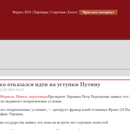
Форум
|
RSS
|
Партнеры
|
Стартовая
|
Блоги
|
Прислать материал
о отказался идти на уступки Путину
12.02.2015 10:12
Президент Украины Петр Порошенко заявил, что 
ске выдвигает неприемлемые условия.
гает неприемлемые условия», — цитирует французский телеканал Франс-24 По
рфакс-Украина.
ава государства заявил, что пока на встрече нет хороших новостей