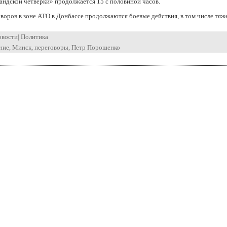
ндской четверки» продолжается 15 с половиной часов.
воров в зоне АТО в Донбассе продолжаются боевые действия, в том числе тяж
овости
|
Политика
ние
,
Минск
,
переговоры
,
Петр Порошенко