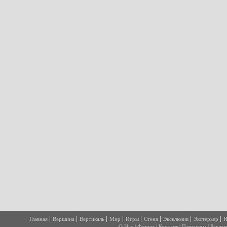
Главная
Вершина
Вертикаль
Мир
Игры
Стена
Эксклюзив
Экстерьер
Н
О Нас
|
Форум
|
Контакт
|
Партнеры
|
Реклам