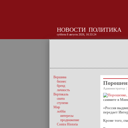
НОВОСТИ
ПОЛИТИКА
суббота 8 августа 2026, 16:33:25
Вершина
бизнес
Порошенк
бренд
Администратор | 
личность
Вертикаль
свита
саммите в Мин
ступени
Мир
«Россия выдви
лобби
передает Инте
интересы
продвижение
Кроме того, гл
Contra Historia