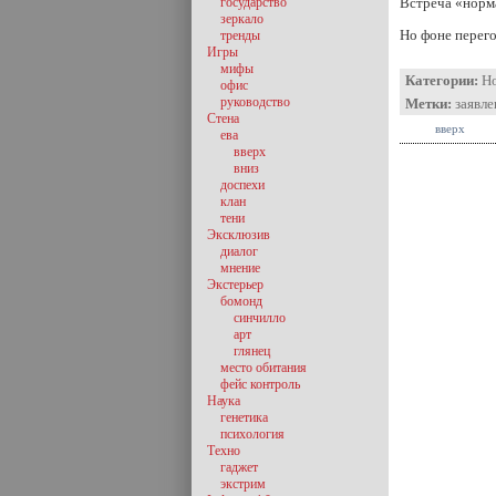
государство
Встреча «норма
зеркало
Но фоне перего
тренды
Игры
мифы
Категории:
Н
офис
руководство
Метки:
заявле
Стена
вверх
ева
вверх
вниз
доспехи
клан
тени
Эксклюзив
диалог
мнение
Экстерьер
бомонд
синчилло
арт
глянец
место обитания
фейс контроль
Наука
генетика
психология
Техно
гаджет
экстрим