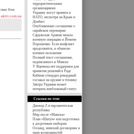
террористическими
организациями
елые бои.
Украину могут принять в
aktiv.com.ua
НАТО, несмотря на Крым и
Донбасс
Опубликовано соглашение о
сирийском перемирии
Саудовская Аравия начала
военную операцию в Йемене
Порошенко: Если конфликт
продолжится, я объявлю
военное положение
Полный текст соглашения,
подписанного в Минске
У Яценюка нет поддержки для
принятия решений в Раде
Кабмин утвердил рекордный
госзаказ на оружие и технику
Завтра Украина может
потерять внеблоковый статус
Ссылки по теме
Джокер Z и парламентская
республика
Мир после «Минска»
План «Шатун» или подготовка
к досрочным выборам
Олланд, минский договорняк и
окно возможностей