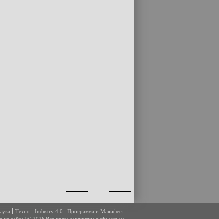
аука
Техно
Industry 4.0
Программа и Манифест
а на сайте
|
© 2026 Все права защищены
aktiv.com.ua