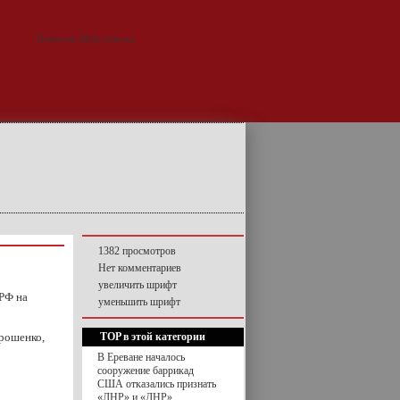
1382 просмотров
Нет комментариев
увеличить шрифт
РФ на
уменьшить шрифт
рошенко,
TOP в этой категории
В Ереване началось
сооружение баррикад
США отказались признать
«ЛНР» и «ДНР»