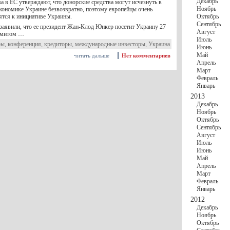
Декабрь
а в ЕС утверждают, что донорские средства могут исчезнуть в
Ноябрь
кономике Украине безвозвратно, поэтому европейцы очень
ятся к инициативе Украины.
Октябрь
Сентябрь
заявили, что ее президент Жан-Клод Юнкер посетит Украину 27
Август
аммитом …
Июль
ры
,
конференция
,
кредиторы
,
международные инвесторы
,
Украина
Июнь
Май
читать дальше
Нет комментариев
Апрель
Март
Февраль
Январь
2013
Декабрь
Ноябрь
Октябрь
Сентябрь
Август
Июль
Июнь
Май
Апрель
Март
Февраль
Январь
2012
Декабрь
Ноябрь
Октябрь