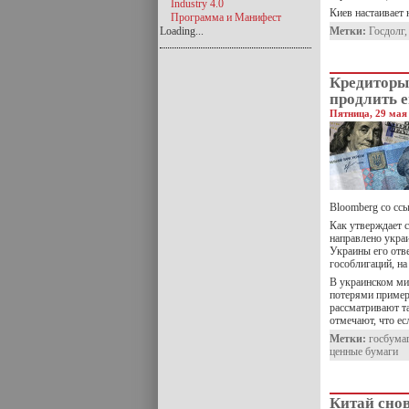
Industry 4.0
Киев настаивает 
Программа и Манифест
Loading...
Метки:
Госдолг
Кредиторы
продлить е
Пятница, 29 мая 
Bloomberg со ссы
Как утверждает 
направлено укра
Украины его отве
гособлигаций, на
В украинском ми
потерями пример
рассматривают т
отмечают, что ес
Метки:
госбума
ценные бумаги
Китай сно