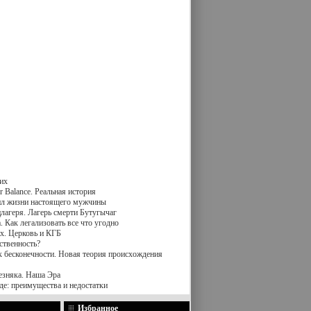
их
 Balance. Реальная история
вил жизни настоящего мужчины
лагеря. Лагерь смерти Бутугычаг
 Как легализовать все что угодно
х. Церковь и КГБ
ственность?
к бесконечности. Новая теория происхождения
езняка. Наша Эра
де: преимущества и недостатки
Избранное