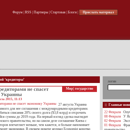
Форум
|
RSS
|
Партнеры
|
Стартовая
|
Блоги
|
Прислать материал
кой ‘кредиторы’
логин
редиторами не спасет
Мир
|
государство
 Украины
ста 2015, 11:13
27 августа Украина
Главные нов
димого для нее соглашения с международными кредиторами.
22 Февраля
Опуб
биться списания 20% своего долга ($3,8 млрд) и отсрочить
08 Февраля
У Яц
йся суммы до 2019 года. На первый взгляд сделка выглядит
кого правительства, но на самом деле соглашение Киева с
02 Февраля
Эксп
торов впечатляет меньше, чем кажется, и больше напоминает
01 Февраля
Фра
емонт экономики. В свежем номере журнал Economist коротко
правительство