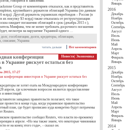
долгов, говорится в заявлении.
Январь
ackstone Group от комментариев отказался, как и представитель
2016
mpleton, крупнейшего держателя облигаций Украины (по данным
Декабрь
,6 млрд). Другой держатель украинских евробондов – Россия (в
Ноябрь
в их покупку $3 млрд) также отказалась от реструктуризации
сква ожидает погашения облигаций в срок (декабрь 2015 г.),
Октябрь
витель Минфина, тем не менее требовать досрочного погашения
Сентябрь
 будет, несмотря на нарушение Украиной одного …
Август
Июль
 долг
,
гособлигации
,
долги
,
кредиторы
,
облигации
,
Июнь
я
,
списание
,
Украина
Май
читать дальше
Нет комментариев
Апрель
Март
дная конференция
Новости
|
Экономика
Февраль
 в Украине рискует остаться без
Январь
в
2015
а 2015, 17:27
Декабрь
Ноябрь
Октябрь
кредиторы не хотят ехать на Международную конференцию
Сентябрь
 28 апреля, где ключевым вопросом является предоставление
Август
 и инвестиций.
Июль
Июнь
ставители западных правительств полагают, что такое
Май
е провести в конце года, когда украинское правительство
Апрель
тный план, где будет прописано куда конкретно будут потрачены
т Reuters.
Март
Февраль
инском правительстве сообщил Reuters, что власти по-прежнему
Январь
еренции в апреле. «Но мы также знаем, что некоторые чиновники
сти ее на конец этого года», – сказал он.
2014