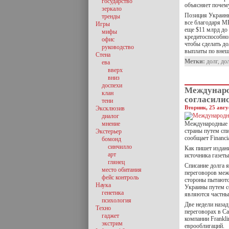
государство
объясняет почем
зеркало
Позиция Украины
тренды
все благодаря М
Игры
еще $11 млрд до 
мифы
кредитоспособно
офис
чтобы сделать д
руководство
выплаты по внеш
Стена
Метки:
долг
,
до
ева
вверх
вниз
доспехи
Междунаро
клан
согласили
тени
Вторник, 25 авгу
Эксклюзив
диалог
мнение
Международные к
страны путем сп
Экстерьер
сообщает Financi
бомонд
синчилло
Как пишет издан
арт
источника газеты
глянец
Списание долга 
место обитания
переговоров меж
фейс контроль
стороны пытаютс
Наука
Украины путем с
генетика
являются частные
психология
Две недели назад
Техно
переговорах в С
гаджет
компании Frankl
экстрим
еврооблигаций.