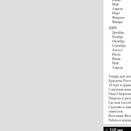
Июнь
Май
Апрель
Март
Февраль
Январь
2009
Декабрь
Ноябрь
Октябрь
Сентябрь
Август
Июль
Июнь
Май
Апрель
Тендер для сво
Браслеты Power
10 черт и пра
Советские конц
Окно Овертона.
Чекисты в ряса
Где моя госсоб
Свастика и зна
символов
Восстание Жел
Работа в коман
TOP дня