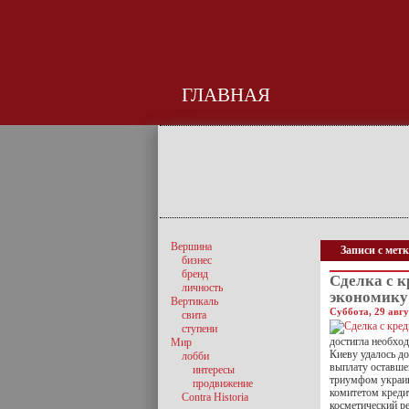
ГЛАВНАЯ
Вершина
Записи с мет
бизнес
бренд
Сделка с к
личность
экономику
Вертикаль
Суббота, 29 авгу
свита
ступени
достигла необхо
Мир
Киеву удалось до
лобби
выплату оставше
интересы
триумфом украинс
продвижение
комитетом креди
Contra Historia
косметический р