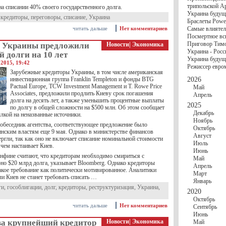
госбюджете
трипольской А
на списании 40% своего государственного долга.
27 Ноября
Украи
Украина будущ
Турции
,
кредиторы
,
переговоры
,
списание
,
Украина
Браслеты Power
17 Ноября
Сред
читать дальше
Нет комментариев
Самые влиятел
шестилетнего ми
Посмертное вс
16 Ноября
​Пут
Приговор Тимо
 Украины предложили
Новости
|
Экономика
13 Ноября
Цена 
Украина - Росс
10 Ноября
Круп
й долги на 10 лет
Украина будуще
10 Ноября
Штайн
2015, 19:42
Режиссер евро
особом статусе Д
Зарубежные кредиторы Украины, в том числе американская
03 Ноября
Мина
инвестиционная группа Franklin Templeton и фонды BTG
2026
Pactual Europe, TCW Investment Management и T. Rowe Price
Май
Associates, предложили продлить Киеву срок погашения
Апрель
долга на десять лет, а также уменьшить процентные выплаты
2025
по долгу в общей сложности на $500 млн. Об этом сообщает
Декабрь
лкой на неназванные источники.
Ноябрь
собеседник агентства, соответствующее предложение было
Октябрь
инским властям еще 9 мая. Однако в министерстве финансов
Август
ргли, так как оно не включает списание номинальной стоимости
Июль
 чем настаивает Киев.
Июнь
нфине считают, что кредиторам необходимо смириться с
Май
но $20 млрд долга, указывает Bloomberg. Однако кредиторы
Апрель
акое требование как политически мотивированное. Аналитики
Март
ли Киев не станет требовать списать …
Январь
ги
,
гособлигации
,
долг
,
кредиторы
,
реструктуризация
,
Украина
,
2020
Октябрь
читать дальше
Нет комментариев
Сентябрь
Июнь
ва крупнейший кредитор
Новости
|
Экономика
Май