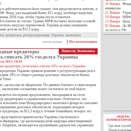
у.
26 Января
Фондо
минимума
 в действительности была сильнее, чем представляется многим, и
21 Января
Украи
ВФ. Фонд, уже выдавший Киеву $11 млрд, пообещал выделить
конца 2018 года, чтобы страна могла оставаться
19 Января
МВФ 
й и платить по счетам. Однако МВФ поставил несколько условий:
12 Января
Цена 
олговую нагрузку переносимой, Украина должна уменьшить
05 Января
До $6
ним долгам на $15,3 млрд …
экспорта в РФ
05 Января
Киев
лги
,
кредиторы
,
реструктуризация
,
Украина
,
экономика
миротворческой 
читать дальше
Нет комментариев
05 Января
Герма
Ирана
дные кредиторы
Новости
|
Экономика
04 Января
Саудо
сь списать 20% госдолга Украины
отношения с Ира
25 Декабря
ВР п
ста 2015, 14:41
в 2016 году
14 Декабря
Егип
редиторы Украины приняли решение о реструктуризации долга
российского лайн
исания 20% от общего размера долговых обязательств Киева,
10 Декабря
ЦБ К
al Times.
минимума
ие, сделка еще не оформлена. По данным близкого к переговорам
07 Декабря
Поро
, заключение соглашения может состояться на этой неделе.
ИГИЛ
является последним предложением, находящимся на столе
07 Декабря
Ущер
ду кредиторами и украинскими властями. Отмечается, что
05 Декабря
32 ч
я исполнить план Международного валютного фонда по спасению
в Каспийском мо
окращения долговых обязательств, владельцами которых
01 Декабря
Юань
 кредиторы, на $15,3 млрд в течение ближайших четырех лет.
30 Ноября
С 1 д
 представители правительства Украины участвовали в
ЛИДЕРЫ
30 Ноября
Росс
КОММЕНТИРОВ
ан-Франциско, где расположена штаб-квартира инвестиционной
27 Ноября
РФ о
in Templeton, являющегося крупнейшим держателем украинских
Где моя госсоб
27 Ноября
ВВП 
Происхождение