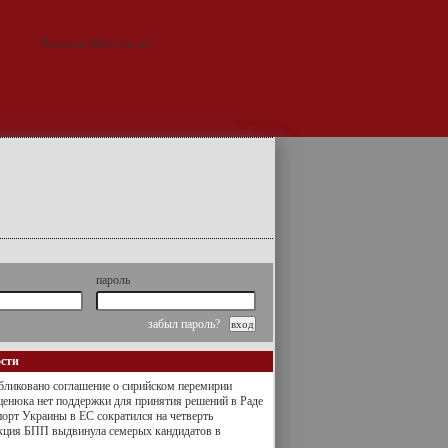
пароль
забыл пароль?
ости
ликовано соглашение о сирийском перемирии
енюка нет поддержки для принятия решений в Раде
орт Украины в ЕС сократился на четверть
кция БПП выдвинула семерых кандидатов в