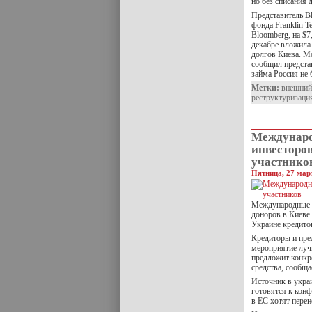
но без списания 
Представитель Bl
фонда Franklin
Te
Bloomberg, на $7
декабре вложила 
долгов Киева. Мо
сообщил предста
займа Россия не
Метки:
внешний
реструктуризаци
Междунаро
инвесторов
участнико
Пятница, 27 март
Международные 
доноров в Киеве
Украине кредитов
Кредиторы и пред
мероприятие лучш
предложит конкре
средства, сообщае
Источник в укра
готовятся к конф
в ЕС хотят перене