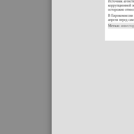
Источник агенств
коррупционной э
осторожно относ
В Еврокомиссии 
апреля перед с
Метки:
инвесто