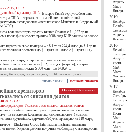
Апрель
Март
 мая 2015, 16:52
Январь
В марте Китай вернул себе звание
2019
дитора США – держателя казначейских гособлигаций,
Декабрь
 результаты исследования американского Минфина и Федеральной
мы (ФРС).
Ноябрь
Сентябрь
него года на первую строчку вышла Япония с $ 1,227 трлн –
Апрель
время после финансового кризиса 2008 года КНР отошла на второе
Февраль
2018
ого нарастила свою позицию – с $ 1 трлн 224,4 млрд до $ 1 трлн
Декабрь
й же увеличил вложения до $ 1 трлн 261 млрд с $ 1 трлн 223,7
Октябрь
Август
ть месяцев подряд сокращала вложения в американские
Июнь
 Treasuries, в том числе на $ 12,6 млрд в феврале), в марте
Май
авда, на символические $ 300 млн – до $ 69,9 …
Март
uries
,
Китай
,
кредиторы
,
скупка
,
США
,
ценные бумаги
Февраль
Январь
читать дальше
Нет комментариев
2017
нейших кредиторов
Новости
|
Экономика
Декабрь
тказались от списания долгов
Октябрь
Сентябрь
ля 2015, 9:27
Август
Июль
нских евро­облигаций выступают против списания основной
Июнь
едует из заявления Комитета частных кредиторов Украины.
Май
яет пять крупнейших держателей бумаг примерно на $10 млрд.
Апрель
торов – Blacks­to­ne Group International Part­ners, заявление
Март
от ее имени. Украина должна получить необходимую ликвидность,
Февраль