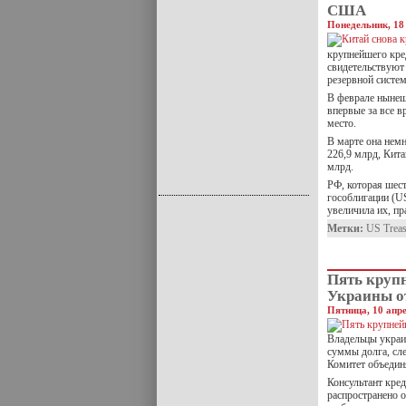
США
Понедельник, 18
крупнейшего кре
свидетельствуют
резервной систе
В феврале нынеш
впервые за все 
место.
В марте она немн
226,9 млрд, Кита
млрд.
РФ, которая шес
гособлигации (US
увеличила их, пр
Метки:
US Treas
Пять круп
Украины о
Пятница, 10 апре
Владельцы украи
суммы долга, сл
Комитет объедин
Консультант креди
распространено 