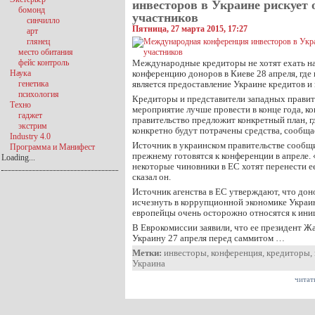
инвесторов в Украине рискует 
бомонд
участников
синчилло
Пятница, 27 марта 2015, 17:27
арт
глянец
место обитания
фейс контроль
Международные кредиторы не хотят ехать 
Наука
конференцию доноров в Киеве 28 апреля, гд
генетика
является предоставление Украине кредитов и
психология
Кредиторы и представители западных правите
Техно
мероприятие лучше провести в конце года, ко
гаджет
правительство предложит конкретный план, г
экстрим
конкретно будут потрачены средства, сообщае
Industry 4.0
Источник в украинском правительстве сообщил
Программа и Манифест
прежнему готовятся к конференции в апреле. 
Loading...
некоторые чиновники в ЕС хотят перенести ее
сказал он.
Источник агенства в ЕС утверждают, что дон
исчезнуть в коррупционной экономике Украин
европейцы очень осторожно относятся к ини
В Еврокомиссии заявили, что ее президент 
Украину 27 апреля перед саммитом …
Метки:
инвесторы
,
конференция
,
кредиторы
,
Украина
читат