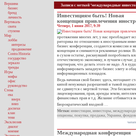
Вершина
Записи с меткой ‘международные инвест
бизнес
бренд
Инвестициям быть! Новая
личность
концепция привлечения иностр
Вертикаль
Четверг, 1 июня 2017, 9:39
свита
ступени
Мир
протяжении многих лет, у нас преобладает и
лобби
риторика по отношению к иностранным инве
интересы
бизнес конференции, создаются комиссии и 
продвижение
концепции и снимаются рекламные ролики. Вл
Contra Historia
в сухом остатке, рискнувший попробовать вл
государство
отечественную экономику, в лучшем случае, 
зеркало
партнерам, что делать этого не надо. А в худ
тренды
информировать западную бизнес элиту и общ
Игры
информационных площадок.
мифы
Ведь начиная свой бизнес здесь, негоциант ст
офис
кипой ненужных разрешений и тьмой подписей
руководство
не сдвинутся с мертвой точки. Эти бесконе
Стена
лицензирования, прав, аренды земли, интелле
ева
финансовых прав и т.д. Желание отбивается вс
вверх
вниз
Бюрократический входной …
доспехи
Метки:
инвестиции
,
инвесторы
,
международн
клан
опционы
,
покупка
,
продажа
,
Украина
,
фондов
тени
Эксклюзив
читат
диалог
мнение
Международная конференция
Экстерьер