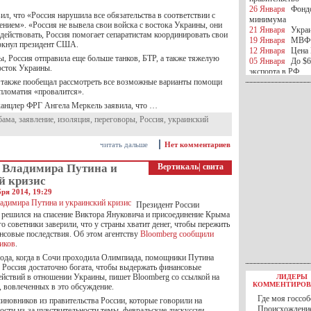
26 Января
Фондо
ил, что «Россия нарушила все обязательства в соответствии с
минимума
нием». «Россия не вывела свои войска с востока Украины, они
21 Января
Украи
действовать, Россия помогает сепаратистам координировать свои
19 Января
МВФ 
ркнул президент США.
12 Января
Цена 
, Россия отправила еще больше танков, БТР, а также тяжелую
05 Января
До $6
осток Украины.
экспорта в РФ
также пообещал рассмотреть все возможные варианты помощи
05 Января
Киев
ипломатия «провалится».
миротворческой 
05 Января
Герма
канцлер ФРГ Ангела Меркель заявила, что …
Ирана
бама
,
заявление
,
изоляция
,
переговоры
,
Россия
,
украинский
04 Января
Саудо
отношения с Ира
25 Декабря
ВР п
читать дальше
Нет комментариев
в 2016 году
14 Декабря
Егип
 Владимира Путина и
Вертикаль
|
свита
российского лайн
й кризис
10 Декабря
ЦБ К
бря 2014, 19:29
минимума
Президент России
07 Декабря
Поро
решился на спасение Виктора Януковича и присоединение Крыма
ИГИЛ
его советники заверили, что у страны хватит денег, чтобы пережить
07 Декабря
Ущер
совые последствия. Об этом агентству
Bloomberg сообщили
05 Декабря
32 ч
ников
.
в Каспийском мо
года, когда в Сочи проходила Олимпиада, помощники Путина
01 Декабря
Юань
о Россия достаточно богата, чтобы выдержать финансовые
30 Ноября
С 1 д
действий в отношении Украины, пишет Bloomberg со ссылкой на
ЛИДЕРЫ
30 Ноября
Росс
КОММЕНТИРОВ
, вовлеченных в это обсуждение.
27 Ноября
РФ о
Где моя госсоб
иновников из правительства России, которые говорили на
27 Ноября
ВВП 
Происхождение
ости из-за чувствительности темы, февральские дискуссии