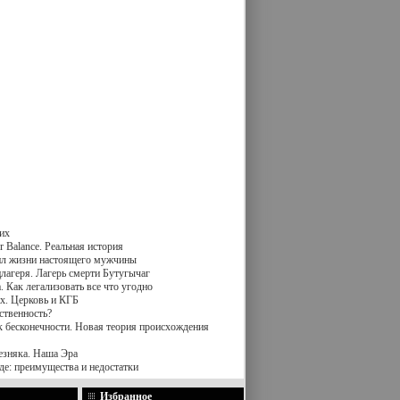
их
 Balance. Реальная история
вил жизни настоящего мужчины
лагеря. Лагерь смерти Бутугычаг
 Как легализовать все что угодно
х. Церковь и КГБ
ственность?
к бесконечности. Новая теория происхождения
езняка. Наша Эра
де: преимущества и недостатки
Избранное