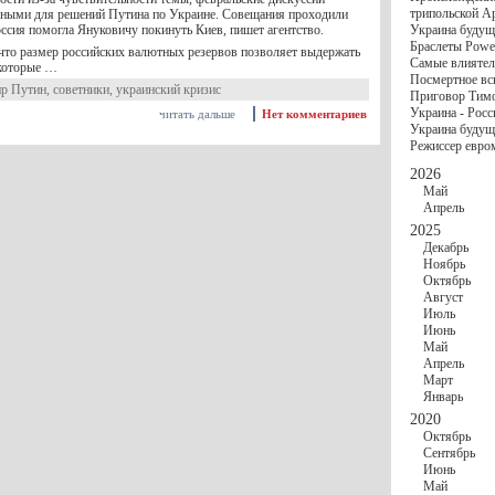
госбюджете
трипольской А
чными для решений Путина по Украине. Совещания проходили
27 Ноября
Украи
оссия помогла Януковичу покинуть Киев, пишет агентство.
Украина будущ
Турции
Браслеты Power
17 Ноября
Сред
 что размер российских валютных резервов позволяет выдержать
Самые влиятел
шестилетнего ми
которые …
Посмертное вс
16 Ноября
​Пут
р Путин
,
советники
,
украинский кризис
Приговор Тимо
13 Ноября
Цена 
Украина - Росс
читать дальше
Нет комментариев
10 Ноября
Круп
Украина будуще
10 Ноября
Штайн
Режиссер евро
особом статусе Д
03 Ноября
Мина
2026
Май
Апрель
2025
Декабрь
Ноябрь
Октябрь
Август
Июль
Июнь
Май
Апрель
Март
Январь
2020
Октябрь
Сентябрь
Июнь
Май