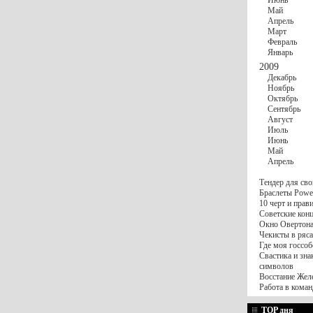
Июнь
Май
Апрель
Март
Февраль
Январь
2009
Декабрь
Ноябрь
Октябрь
Сентябрь
Август
Июль
Июнь
Май
Апрель
Тендер для сво
Браслеты Power
10 черт и пра
Советские конц
Окно Овертона.
Чекисты в ряса
Где моя госсоб
Свастика и зна
символов
Восстание Жел
Работа в коман
TOP дня