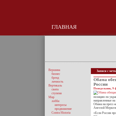
ГЛАВНАЯ
Вершина
Записи с мет
бизнес
бренд
Обама обе
личность
России
Вертикаль
Понедельник, 9 
свита
ступени
позицию по укра
Мир
направленные на
лобби
Обама на пресс-
интересы
Ангелой Меркел
продвижение
Contra Historia
«Если Россия пр