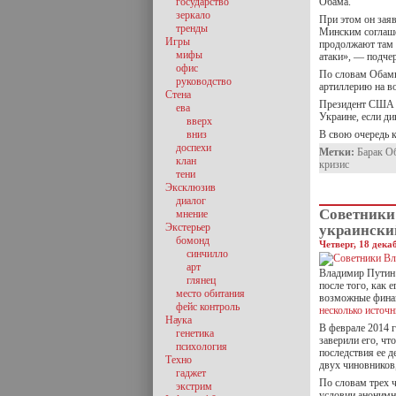
государство
Обама.
зеркало
При этом он заяв
тренды
Минским соглаше
Игры
продолжают там 
мифы
атаки», — подче
офис
По словам Обамы
руководство
артиллерию на в
Стена
Президент США 
ева
Украине, если д
вверх
вниз
В свою очередь 
доспехи
Метки:
Барак О
клан
кризис
тени
Эксклюзив
диалог
Советники
мнение
Экстерьер
украински
бомонд
Четверг, 18 дека
синчилло
арт
Владимир Путин 
глянец
после того, как 
место обитания
возможные финан
фейс контроль
несколько источ
Наука
В феврале 2014 
генетика
заверили его, чт
психология
последствия ее 
Техно
двух чиновников
гаджет
По словам трех ч
экстрим
условии анонимн