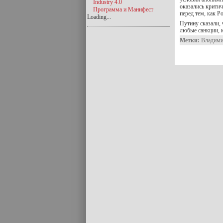
Industry 4.0
оказались крити
Программа и Манифест
перед тем, как Р
Loading...
Путину сказали,
любые санкции, 
Метки:
Владими