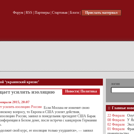
Форум
|
RSS
|
Партнеры
|
Стартовая
|
Блоги
|
Прислать материал
кой ‘украинский кризис’
логин
щает усилить изоляцию
Новости
|
Политика
февраля 2015, 20:07
Если Москва не изменит свою
Главные нов
инскому вопросу, то Европа и США усилят действия,
22 Февраля
Опуб
 изоляцию России, заявил в понедельник президент США Барак
08 Февраля
У Яц
конференции в Белом доме, после встречи с канцлером Германии
ь.
02 Февраля
Эксп
01 Февраля
Фра
одолжит свой курс, ее изоляция только ухудшится», — заявил
правительство