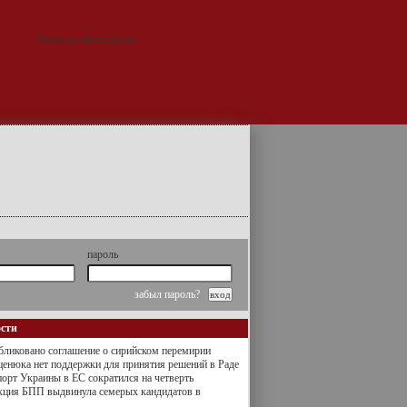
пароль
забыл пароль?
ости
ликовано соглашение о сирийском перемирии
енюка нет поддержки для принятия решений в Раде
орт Украины в ЕС сократился на четверть
кция БПП выдвинула семерых кандидатов в