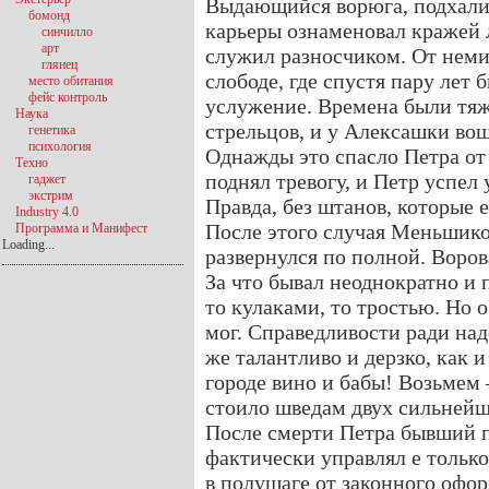
Выдающийся ворюга, подхалим
бомонд
карьеры ознаменовал кражей л
синчилло
арт
служил разносчиком. От нем
глянец
слободе, где спустя пару лет
место обитания
фейс контроль
услужение. Времена были тяже
Наука
стрельцов, и у Алексашки вош
генетика
психология
Однажды это спасло Петра о
Техно
поднял тревогу, и Петр успел 
гаджет
экстрим
Правда, без штанов, которые 
Industry 4.0
После этого случая Меньшико
Программа и Манифест
Loading...
развернулся по полной. Ворова
За что бывал неоднократно и 
то кулаками, то тростью. Но 
мог. Справедливости ради над
же талантливо и дерзко, как 
городе вино и бабы! Возьмем 
стоило шведам двух сильнейш
После смерти Петра бывший 
фактически управлял е только
в полушаге от законного офор