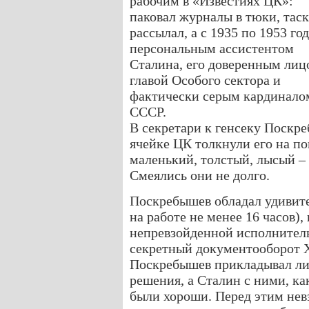
рабочим в «Известиях ЦК»:
паковал журналы в тюки, тас
рассылал, а с 1935 по 1953 го
персональным ассистентом
Сталина, его доверенным лиц
главой Особого сектора и
фактически серым кардинало
СССР.
В секретари к генсеку Поскр
ячейке ЦК толкнули его на по
маленький, толстый, лысый – 
Смеялись они не долго.
Поскребышев обладал удивит
на работе не менее 16 часов)
непревзойденной исполнитель
секретный документооборот 
Поскребышев прикладывал ли
решения, а Сталин с ними, ка
были хороши. Перед этим не