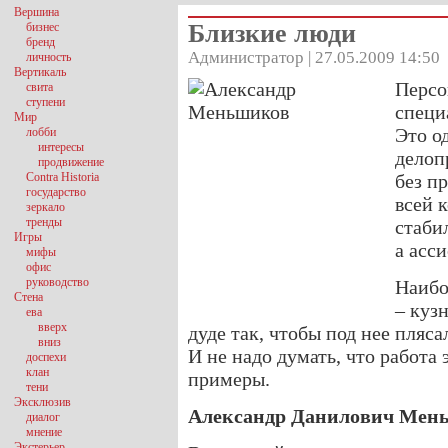
Вершина
Близкие люди
бизнес
бренд
Администратор | 27.05.2009 14:50
личность
Вертикаль
Персо
свита
ступени
специ
Мир
Это о
лобби
интересы
делоп
продвижение
Contra Historia
без п
государство
всей 
зеркало
тренды
стаби
Игры
а асс
мифы
офис
руководство
Наибо
Стена
– куз
ева
вверх
дуде так, чтобы под нее пляса
вниз
И не надо думать, что работа
доспехи
клан
примеры.
тени
Эксклюзив
Александр Данилович Мень
диалог
мнение
Экстерьер