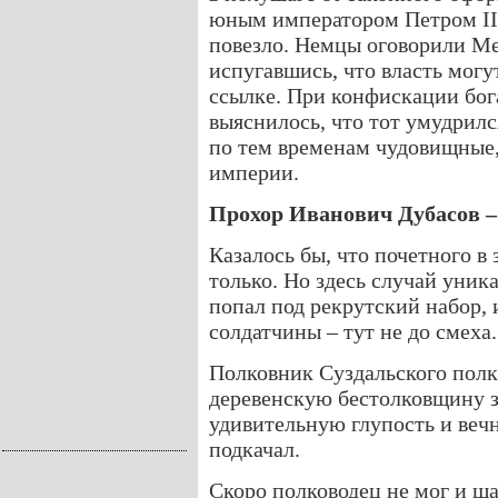
юным императором Петром II,
повезло. Немцы оговорили Ме
испугавшись, что власть могут
ссылке. При конфискации бог
выяснилось, что тот умудрилс
по тем временам чудовищные,
империи.
Прохор Иванович Дубасов 
Казалось бы, что почетного в
только. Но здесь случай уни
попал под рекрутский набор, 
солдатчины – тут не до смеха
Полковник Суздальского полк
деревенскую бестолковщину з
удивительную глупость и вечн
подкачал.
Скоро полководец не мог и ша