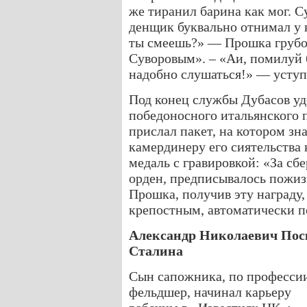
же тиранил барина как мог. С
денщик буквально отнимал у н
ты смеешь?» — Прошка грубо
Суворовым». – «Аи, помилуй 
надобно слушаться!» — уступ
Под конец службы Дубасов уд
победоносного итальянского 
прислал пакет, на котором зн
камердинеру его сиятельства 
медаль с гравировкой: «За сб
орден, предписывалось пожизн
Прошка, получив эту награду,
крепостным, автоматически п
Александр Николаевич Пос
Сталина
Сын сапожника, по професси
фельдшер, начинал карьеру