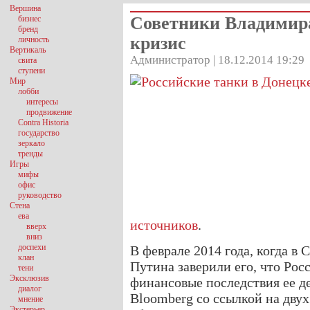
Вершина
Советники Владимир
бизнес
бренд
кризис
личность
Вертикаль
Администратор | 18.12.2014 19:29
свита
ступени
Мир
лобби
интересы
продвижение
Contra Historia
государство
зеркало
тренды
Игры
мифы
офис
руководство
Стена
ева
источников
.
вверх
вниз
доспехи
В феврале 2014 года, когда 
клан
Путина заверили его, что Рос
тени
Эксклюзив
финансовые последствия ее д
диалог
Bloomberg со ссылкой на двух
мнение
Экстерьер