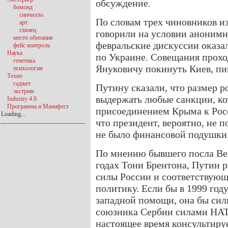
обсуждение.
бомонд
синчилло
По словам трех чиновников из
арт
глянец
говорили на условии анонимн
место обитания
февральские дискуссии оказ
фейс контроль
Наука
по Украине. Совещания прохо
генетика
Януковичу покинуть Киев, пи
психология
Техно
гаджет
Путину сказали, что размер 
экстрим
выдержать любые санкции, ко
Industry 4.0
Программа и Манифест
присоединением Крыма к Росс
Loading...
что президент, вероятно, не п
не было финансовой подушки
По мнению бывшего посла Ве
годах Тони Брентона, Путин р
силы России и соответствую
политику. Если бы в 1999 год
западной помощи, она бы сил
союзника Сербии силами НАТ
настоящее время консультиру