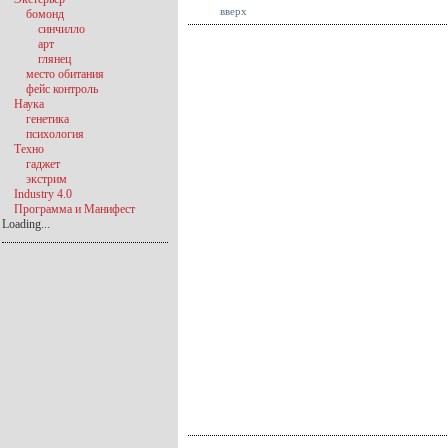
вверх
бомонд
синчилло
арт
глянец
место обитания
фейс контроль
Наука
генетика
психология
Техно
гаджет
экстрим
Industry 4.0
Программа и Манифест
Loading...