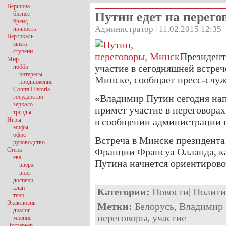
Вершина
Путин едет на перег
бизнес
бренд
Администратор | 11.02.2015 12:35
личность
Вертикаль
свита
ступени
Президент
Мир
участие в сегодняшней встреч
лобби
интересы
Минске, сообщает пресс-служ
продвижение
Contra Historia
«Владимир Путин сегодня нап
государство
зеркало
примет участие в переговорах
тренды
Игры
в сообщении администрации в 
мифы
офис
Встреча в Минске президента
руководство
Стена
Франции Франсуа Олланда, к
ева
Путина начнется ориентирово
вверх
вниз
доспехи
клан
Категории:
Новости
|
Полити
тени
Эксклюзив
Метки:
Белорусь
,
Владимир
диалог
переговоры
,
участие
мнение
Экстерьер