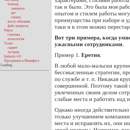
характерами, стилями работы 
бомонд
так и было. Это была моя раб
синчилло
опытом и стилем работы могу
арт
глянец
преимущества при наборе и у
место обитания
таки и в этом можно перестара
фейс контроль
Наука
генетика
Вот три примера, когда ум
психология
ужасными сотрудниками
.
Техно
гаджет
экстрим
Пример 1.
Еретик
Industry 4.0
Программа и Манифест
В любой мало-мальски крупн
Loading...
бессмысленные стратегии, пр
по службе и т. п. Никакая кр
совершенной. Поэтому такой
увлеченных своим делом сотр
слабые места и работать над 
Однако иногда действительно
только улучшением компании.
места и исправлять их, они и
своей правоты. Например, так