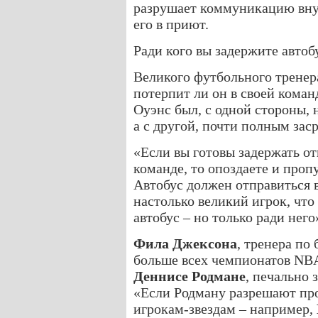
разрушает коммуникацию вну
его в приют.
Ради кого вы задержите автоб
Великого футбольного трене
потерпит ли он в своей коман
Оуэнс был, с одной стороны,
а с другой, почти полным зас
«Если вы готовы задержать от
команде, то опоздаете и пропу
Автобус должен отправиться в
настолько великий игрок, что
автобус – но только ради него
Фила Джексона
, тренера по
больше всех чемпионатов NBA
Деннисе Родмане
, печально
«Если Родману разрешают про
игрокам-звездам – например,