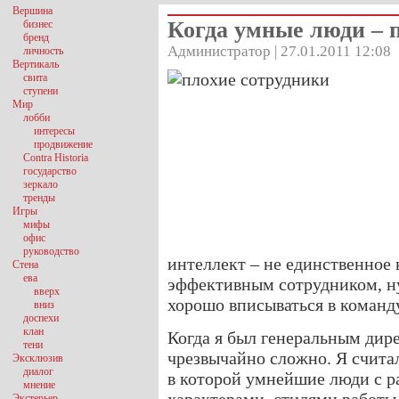
Вершина
Когда умные люди – 
бизнес
бренд
Администратор | 27.01.2011 12:08
личность
Вертикаль
свита
ступени
Мир
лобби
интересы
продвижение
Contra Historia
государство
зеркало
тренды
Игры
мифы
офис
руководство
интеллект – не единственное 
Стена
ева
эффективным сотрудником, н
вверх
хорошо вписываться в команду
вниз
доспехи
клан
Когда я был генеральным дир
тени
чрезвычайно сложно. Я считал
Эксклюзив
диалог
в которой умнейшие люди с 
мнение
Экстерьер