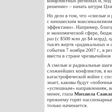
конфликтных регионах и, под
решение» – начать штурм Цхи
Но дело в том, что «смелые 
с юношеским максимализмом
эффектами». Например, благ
и экономической сфере, бюдже
раз (с $500 млн до $4 млрд), 
тысяч жертв «радикальных и 
события 7 ноября 2007 г., в р
ввести в стране чрезвычайное
А смелые и радикальные шаги
сложнейших конфликтов, в ко
катастрофической войне с сос
знает, каковы будут «побочны
«успешным» направлениям, кот
менее, глаза
Михаила Саак
прежнему горят пассионарным
только начинается.