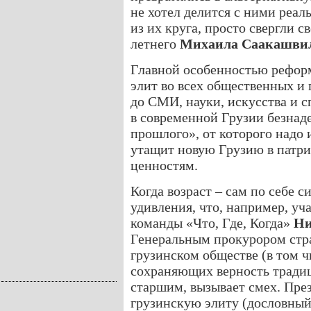
не хотел делится с ними реал
из их круга, просто свергли с
летнего
Михаила Саакашви
Главной особенностью реформ
элит во всех общественных и
до СМИ, науки, искусства и с
в современной Грузии безнад
прошлого», от которого надо 
утащит новую Грузию в патри
ценностям.
Когда возраст – сам по себе 
удивления, что, например, уч
команды «Что, Где, Когда»
Ни
Генеральным прокурором стра
грузинском обществе (в том чи
сохраняющих верность тради
старшим, вызывает смех. Пре
грузинскую элиту (дословный