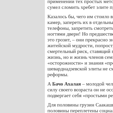
применении тех простых мет
сумел сломить хребет элите 
Казалось бы, чего им стоило 
камер, запереть их в отдельн
телефоны, запретить смотреть
ногтями двери! Но предшест
это грозит, – они прекрасно з
житейской мудрости, попрост
смертельный риск, ставящий 
жизнь, но и жизнь членов сем
«осторожности» и знания «пр
шеварднадзевской элиты не с
реформы.
А
Бачо Ахалая
– молодой чел
силу своего возраста он не ос
подвергает себя «простыми р
Для половины грузин Саакашви
половины переплетены социа