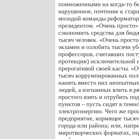
помноженными на когда-то бе
нарушенное, почтение к стар
молодой команды реформаторо
президентом. «Очень просто»
сэкономить средства для бюдж
тысяч человек. «Очень прост
экзамен и озлобить тысячи у
профессоров, считавших посту
протекции) исключительной и
прерогативой своей касты. «О
тысяч коррумпированных поли
нанять вместо них неопытны
людей, а изгнанных влить в 
простого взять и отрубить по
пунктов – пусть сидят в темн
электроэнергию. Чего же про
предприятие, кормящее тысяч
города или района; или, напри
миротворческих форматах, п