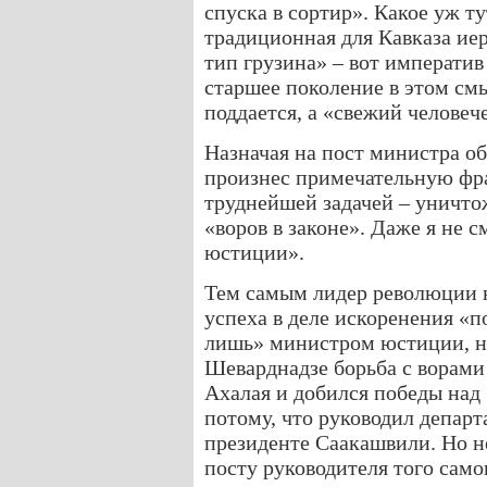
спуска в сортир». Какое уж т
традиционная для Кавказа ие
тип грузина» – вот императи
старшее поколение в этом см
поддается, а «свежий человеч
Назначая на пост министра о
произнес примечательную фра
труднейшей задачей – уничто
«воров в законе». Даже я не 
юстиции».
Тем самым лидер революции н
успеха в деле искоренения «п
лишь» министром юстиции, но
Шеварднадзе борьба с ворами
Ахалая и добился победы над
потому, что руководил депар
президенте Саакашвили. Но 
посту руководителя того само