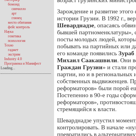
возраст грузинских министров 
бомонд
синчилло
Зарождение и развитие этого
арт
истории Грузии. В 1992 г., в
глянец
место обитания
Шеварднадзе
, опасаясь обв
фейс контроль
бывшей партноменклатуры», с
Наука
генетика
посты молодых людей, которые
психология
побывать на партийных или д
Техно
гаджет
его команде появились
Зураб
экстрим
Industry 4.0
Михаил Саакашвили
. Они 
Программа и Манифест
Граждан Грузии
» и стали пр
Loading...
партии, но и в региональных 
собственных выдвиженцев. П
реформаторов» были порой ещ
Постепенно в 90-е годы сфо
реформаторов», противостоящ
стремящийся к власти.
Шеварднадзе упустил момент,
контролировать. В начале «н
превратились в альтернативну