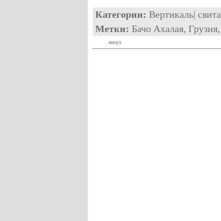
Категории:
Вертикаль
|
свита
Метки:
Бачо Ахалая
,
Грузия
вверх