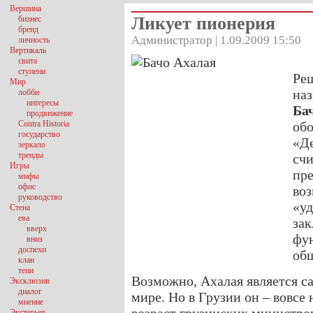
Вершина
Ликует пионерия
бизнес
бренд
Администратор | 1.09.2009 15:50
личность
Вертикаль
свита
ступени
Ре
Мир
наз
лобби
интересы
Ба
продвижение
Contra Historia
обо
государство
«Д
зеркало
тренды
счи
Игры
пре
мифы
офис
во
руководство
«уд
Стена
ева
зак
вверх
фу
вниз
доспехи
общ
клан
тени
Возможно, Ахалая является 
Эксклюзив
диалог
мире. Но в Грузии он – вовсе
мнение
Экстерьер