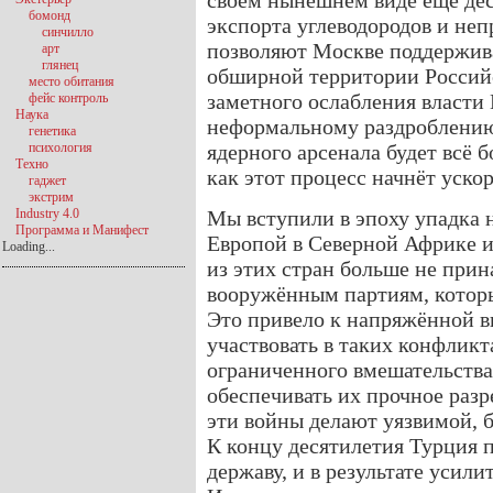
своём нынешнем виде ещё дес
бомонд
экспорта углеводородов и неп
синчилло
позволяют Москве поддержива
арт
глянец
обширной территории Росси
место обитания
заметного ослабления власти
фейс контроль
Наука
неформальному раздроблению 
генетика
психология
ядерного арсенала будет всё 
Техно
как этот процесс начнёт ускор
гаджет
экстрим
Industry 4.0
Мы вступили в эпоху упадка 
Программа и Манифест
Европой в Северной Африке и
Loading...
из этих стран больше не прин
вооружённым партиям, которы
Это привело к напряжённой 
участвовать в таких конфлик
ограниченного вмешательства 
обеспечивать их прочное раз
эти войны делают уязвимой, б
К концу десятилетия Турция 
державу, и в результате усил