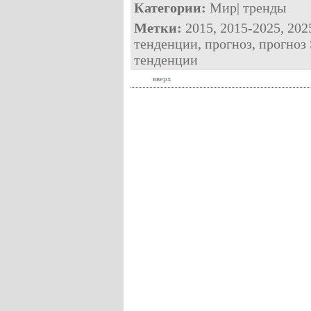
Категории:
Мир
|
тренды
Метки:
2015
,
2015-2025
,
202
тенденции
,
прогноз
,
прогноз 
тенденции
вверх