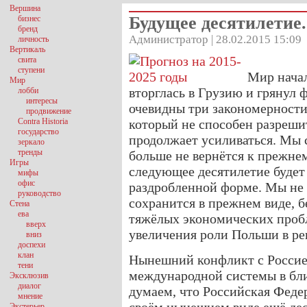
Вершина
Будущее десятилетие. 
бизнес
бренд
Администратор | 28.02.2015 15:09
личность
Вертикаль
свита
ступени
Мир начал
Мир
вторглась в Грузию и грянул 
лобби
интересы
очевидны три закономерности
продвижение
Contra Historia
который не способен разреши
государство
продолжает усиливаться. Мы 
зеркало
тренды
больше не вернётся к прежнему
Игры
следующее десятилетие будет
мифы
офис
раздробленной форме. Мы не 
руководство
сохранится в прежнем виде, 
Стена
ева
тяжёлых экономических пробл
вверх
увеличения роли Польши в ре
вниз
доспехи
клан
Нынешний конфликт с Россией
тени
международной системы в бли
Эксклюзив
диалог
думаем, что Российская Феде
мнение
Экстерьер