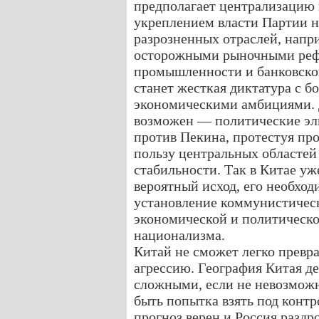
предполагает централизацию 
укреплением власти Партии н
разрозненных отраслей, напри
осторожными рыночными реф
промышленности и банковском
станет жесткая диктатура с 
экономическими амбициями. Д
возможен — политические эли
против Пекина, протестуя про
пользу центральных областей
стабильности. Так в Китае уж
вероятный исход, его необход
установление коммунистическ
экономической и политическо
национализма.
Китай не сможет легко прев
агрессию. География Китая д
сложными, если не невозмож
быть попытка взять под контр
прогноз верен и Россия раздр