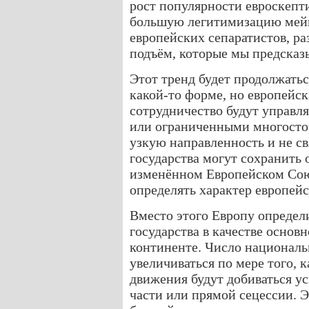
рост популярности евроскепти
большую легитимизацию мейн
европейских сепаратистов, р
подъём, которые мы предсказы
Этот тренд будет продолжать
какой-то форме, но европейск
сотрудничество будут управл
или ограниченными многост
узкую направленность и не с
государства могут сохранить 
изменённом Европейском Союз
определять характер европей
Вместо этого Европу определ
государства в качестве осно
континенте. Число национальн
увеличиваться по мере того, 
движения будут добиваться у
части или прямой сецессии. Э