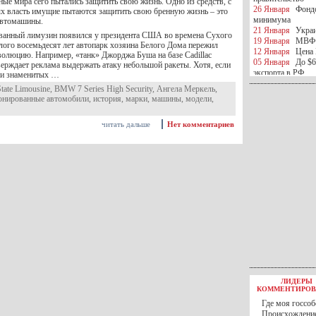
ные мира сего пытались защитить свою жизнь. Одно из средств, с
26 Января
Фондо
 власть имущие пытаются защитить свою бренную жизнь – это
минимума
автомашины.
21 Января
Украи
ванный лимузин появился у президента США во времена Сухого
19 Января
МВФ 
алого восемьдесят лет автопарк хозяина Белого Дома пережил
12 Января
Цена 
олюцию. Например, «танк» Джорджа Буша на базе Cadillac
05 Января
До $6
верждает реклама выдержать атаку небольшой ракеты. Хотя, если
экспорта в РФ
 и знаменитых …
05 Января
Киев
State Limousine
,
BMW 7 Series High Security
,
Ангела Меркель
,
миротворческой 
онированные автомобили
,
история
,
марки
,
машины
,
модели
,
05 Января
Герма
Ирана
читать дальше
Нет комментариев
04 Января
Саудо
отношения с Ира
25 Декабря
ВР п
в 2016 году
14 Декабря
Егип
российского лайн
10 Декабря
ЦБ К
минимума
07 Декабря
Поро
ИГИЛ
07 Декабря
Ущер
05 Декабря
32 ч
в Каспийском мо
01 Декабря
Юань
30 Ноября
С 1 д
ЛИДЕРЫ
30 Ноября
Росс
КОММЕНТИРОВ
27 Ноября
РФ о
Где моя госсоб
27 Ноября
ВВП 
Происхождение