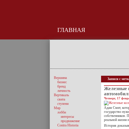
ГЛАВНАЯ
Вершина
Записи с метк
бизнес
бренд
Железные 
личность
автомобили
Вертикаль
Четверг, 17 февр
свита
ступени
Адам Смит, кото
Мир
государство нужн
лобби
собственников. П
интересы
реальной жизни 
продвижение
Contra Historia
История доказыва