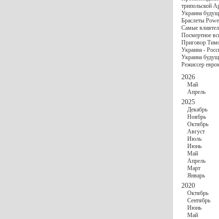
госбюджете
трипольской А
27 Ноября
Украи
Украина будущ
Турции
Браслеты Power
17 Ноября
Сред
Самые влиятел
шестилетнего ми
Посмертное вс
16 Ноября
​Пут
Приговор Тимо
13 Ноября
Цена 
Украина - Росс
10 Ноября
Круп
Украина будуще
10 Ноября
Штайн
Режиссер евро
особом статусе Д
03 Ноября
Мина
2026
Май
Апрель
2025
Декабрь
Ноябрь
Октябрь
Август
Июль
Июнь
Май
Апрель
Март
Январь
2020
Октябрь
Сентябрь
Июнь
Май