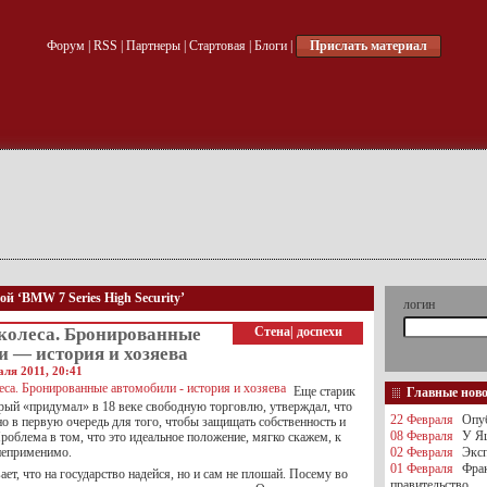
Форум
|
RSS
|
Партнеры
|
Стартовая
|
Блоги
|
Прислать материал
ой ‘BMW 7 Series High Security’
логин
колеса. Бронированные
Стена
|
доспехи
 — история и хозяева
аля 2011, 20:41
Еще старик
Главные нов
рый «придумал» в 18 веке свободную торговлю, утверждал, что
22 Февраля
Опуб
о в первую очередь для того, чтобы защищать собственность и
08 Февраля
У Яц
роблема в том, что это идеальное положение, мягко скажем, к
неприменимо.
02 Февраля
Эксп
01 Февраля
Фра
ет, что на государство надейся, но и сам не плошай. Посему во
правительство