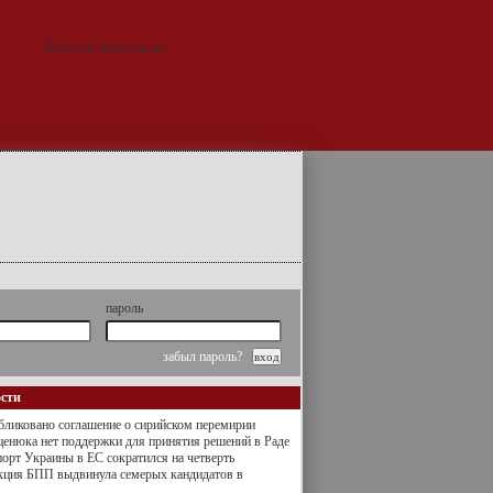
пароль
забыл пароль?
ости
ликовано соглашение о сирийском перемирии
енюка нет поддержки для принятия решений в Раде
орт Украины в ЕС сократился на четверть
кция БПП выдвинула семерых кандидатов в