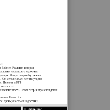
их
 Balance. Реальная история
вил жизни настоящего мужчины
лагеря. Лагерь смерти Бутугычаг
 Как легализовать все что угодно
х. Церковь и КГБ
ственность?
к бесконечности. Новая теория происхождения
езняка. Наша Эра
де: преимущества и недостатки
Избранное