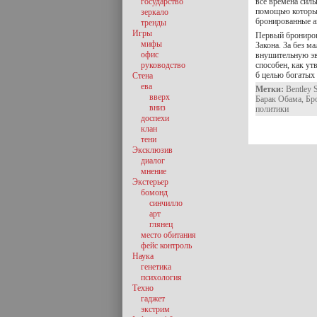
государство
все времена силь
помощью которых
зеркало
бронированные 
тренды
Игры
Первый брониро
мифы
Закона. За без м
офис
внушительную эв
руководство
способен, как ут
б целью богатых
Стена
ева
Метки:
Bentley 
вверх
Барак Обама
,
Бр
вниз
политики
доспехи
клан
тени
Эксклюзив
диалог
мнение
Экстерьер
бомонд
синчилло
арт
глянец
место обитания
фейс контроль
Наука
генетика
психология
Техно
гаджет
экстрим