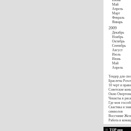
Июнь
Май
Апрель
Март
Февраль
Январь
2009
Декабрь
Ноябрь
Октябрь
Сентябрь
Август
Июль
Июнь
Май
Апрель
Тендер для сво
Браслеты Power
10 черт и пра
Советские конц
Окно Овертона.
Чекисты в ряса
Где моя госсоб
Свастика и зна
символов
Восстание Жел
Работа в коман
TOP дня