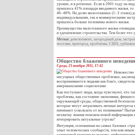
уровне, и в регионах. Если в 2001 году на и
пришлось 41% площади вводимого жилья, то
46–48%. На долю малоэтажных (1–3 этажа) д
индивидуальными, так и коммерческими заст
пришлось больше половины нового жилья.
Преимущества малоэтажного жилья очевидны
и удешевление строительства. Тем более что 
Метки:
девелопмент
,
загородный дом
,
застро
поселки
,
пригород
,
проблемы
,
США
,
урбаниз
Общество блаженного неведен
Среда, 23 ноября 2011, 17:42
Невежество
насущных общественных проблемах, касающ
воспринимаются людьми как благо, свидетел
американскими социологами.
Как поступают люди, когда чувствуют, что т
проблемы, как состояние экономики, финансо
окружающей среды, общественной безопаснос
которые могут затрагивать личные интересы 
начинают ускользать от их понимания? Пыта
нехватку знания поиском новой информации 
игнорировать актуальные угрозы?
Интуиция, основанная на самых базовых стра
опыт человеческих сообществ, тем или иным
адекватной реакции на вызовы, информирован