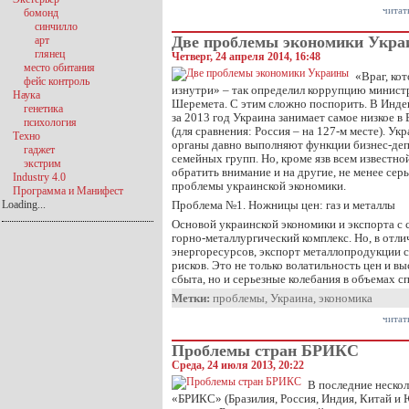
читат
бомонд
синчилло
Две проблемы экономики Укр
арт
глянец
Четверг, 24 апреля 2014, 16:48
место обитания
«Враг, ко
фейс контроль
изнутри» – так определил коррупцию минист
Наука
Шеремета. С этим сложно поспорить. В Инде
генетика
за 2013 год Украина занимает самое низкое в 
психология
(для сравнения: Россия – на 127-м месте). У
Техно
органы давно выполняют функции бизнес-де
гаджет
семейных групп. Но, кроме язв всем известно
экстрим
обратить внимание и на другие, не менее се
Industry 4.0
проблемы украинской экономики.
Программа и Манифест
Loading...
Проблема №1. Ножницы цен: газ и металлы
Основой украинской экономики и экспорта с 
горно-металлургический комплекс. Но, в отли
энергоресурсов, экспорт металлопродукции 
рисков. Это не только волатильность цен и в
сбыта, но и серьезные колебания в объемах с
Метки:
проблемы
,
Украина
,
экономика
читат
Проблемы стран БРИКС
Среда, 24 июля 2013, 20:22
В последние нескол
«БРИКС» (Бразилия, Россия, Индия, Китай и 