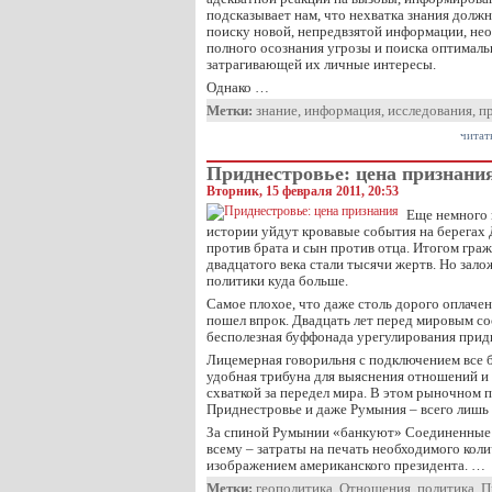
подсказывает нам, что нехватка знания должн
поиску новой, непредвзятой информации, не
полного осознания угрозы и поиска оптимал
затрагивающей их личные интересы.
Однако …
Метки:
знание
,
информация
,
исследования
,
п
читат
Приднестровье: цена признани
Вторник, 15 февраля 2011, 20:53
Еще немного и
истории уйдут кровавые события на берегах 
против брата и сын против отца. Итогом гра
двадцатого века стали тысячи жертв. Но зал
политики куда больше.
Самое плохое, что даже столь дорого оплаче
пошел впрок. Двадцать лет перед мировым с
бесполезная буффонада урегулирования прид
Лицемерная говорильня с подключением все 
удобная трибуна для выяснения отношений и
схваткой за передел мира. В этом рыночном 
Приднестровье и даже Румыния – всего лишь 
За спиной Румынии «банкуют» Соединенные 
всему – затраты на печать необходимого коли
изображением американского президента. …
Метки:
геополитика
,
Отношения
,
политика
,
П