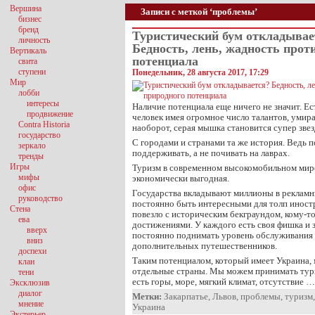
Вершина
Записи с меткой ‘проблемы’
бизнес
бренд
Туристический бум откладывае
личность
Бедность, лень, жадность прот
Вертикаль
потенциала
свита
ступени
Понедельник, 28 августа 2017, 17:29
Мир
лобби
интересы
Наличие потенциала еще ничего не значит. Ес
продвижение
человек имея огромное число талантов, умира
Contra Historia
наоборот, серая мышка становится супер звез
государство
С городами и странами та же история. Ведь п
зеркало
поддерживать, а не почивать на лаврах.
тренды
Игры
Туризм в современном высокомобильном мире
мифы
экономически выгодная.
офис
Государства вкладывают миллионы в рекламн
руководство
постоянно быть интересными для толп иност
Стена
повезло с историческим бекграундом, кому-
ева
достижениями. У каждого есть своя фишка и з
вверх
постоянно поднимать уровень обслуживания 
вниз
дополнительных путешественников.
доспехи
Таким потенциалом, который имеет Украина, 
клан
отдельные страны. Мы можем принимать тури
тени
есть горы, море, мягкий климат, отсутствие …
Эксклюзив
диалог
Метки:
Закарпатье
,
Львов
,
проблемы
,
туризм
мнение
Украина
Экстерьер