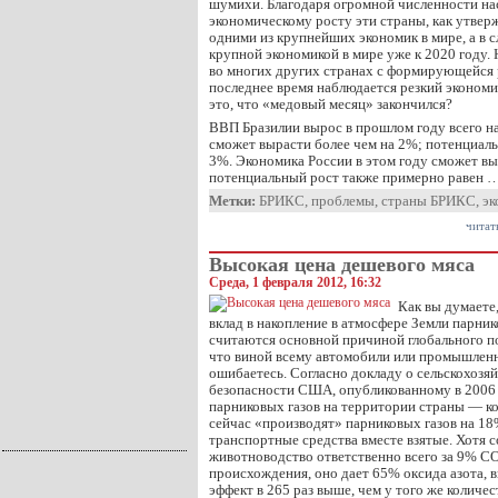
шумихи. Благодаря огромной численности на
экономическому росту эти страны, как утверж
одними из крупнейших экономик в мире, а в с
крупной экономикой в мире уже к 2020 году. 
во многих других странах с формирующейся 
последнее время наблюдается резкий экономи
это, что «медовый месяц» закончился?
ВВП Бразилии вырос в прошлом году всего на
сможет вырасти более чем на 2%; потенциал
3%. Экономика России в этом году сможет в
потенциальный рост также примерно равен 
Метки:
БРИКС
,
проблемы
,
страны БРИКС
,
эк
читат
Высокая цена дешевого мяса
Среда, 1 февраля 2012, 16:32
Как вы думаете
вклад в накопление в атмосфере Земли парник
считаются основной причиной глобального п
что виной всему автомобили или промышлен
ошибаетесь. Согласно докладу о сельскохозя
безопасности США, опубликованному в 2006 
парниковых газов на территории страны — ко
сейчас «производят» парниковых газов на 18
транспортные средства вместе взятые. Хотя 
животноводство ответственно всего за 9% С
происхождения, оно дает 65% оксида азота, 
эффект в 265 раз выше, чем у того же количе