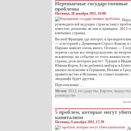
Нерешаемые государственные
проблемы
Пятница, 30 декабря 2011, 16:08
Пере
руководителей ведущих стран встанут пробле
известно, решаемы ли они в принципе. 2012 г
ключевых странах.
Весной Франция, где интерес к президентски
— и историей с Домиником Стросс-Каном, и ин
Парижа зависит очень много. Осенью — Сое
первом случае все непредсказуемо, во второ
исключены, но событие от этого важности не 
страны, роль которых растет: Турция и Индия
Южная Корея. Если добавить выборы в Египте
шаткое положение в Германии, Италии и Грец
правительство в Испании, то станет понятно
ландшафт будет другим.
Персональные …
Метки:
2012
,
государство
,
Европа
,
лидерство
руководство
читат
5 проблем, которые могут убит
капитализм
Пятница, 9 декабря 2011, 17:39
Ди