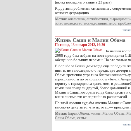
(вклад последнего выше в 23 раза).
К другим проблемам, связанным с современ
относят деградацию …
Метки:
аналитика
,
антибиотики
,
выращивани
животноводство
,
исследования
,
мясо
,
пробле
читат
Жизнь Саши и Малии Обама
Пятница, 13 января 2012, 16:20
По нашим воспо
2008 году был избран на пост президента СШ
обещанию больших перемен. Но это только ч
В борьбе за Белый дом тогда еще победили ж
ним, и, не в последнюю очередь, две дочери 
Обама временно утратила благосклонность а
агрессивности по отношению к «белой Амери
юристу с гарвардским дипломом, в решающей
кампании придали другой, более домашний и
Малия и Саша, которым тогда было десять и с
вне зависимости от партийных разногласий.
По злой иронии судьбы именно Малия и Саш
высокую цену за то, что их отец — президент
Метки:
Барак Обама
,
жизнь
,
Малия Обама
,
Ми
Саша Обама
,
семья
читат