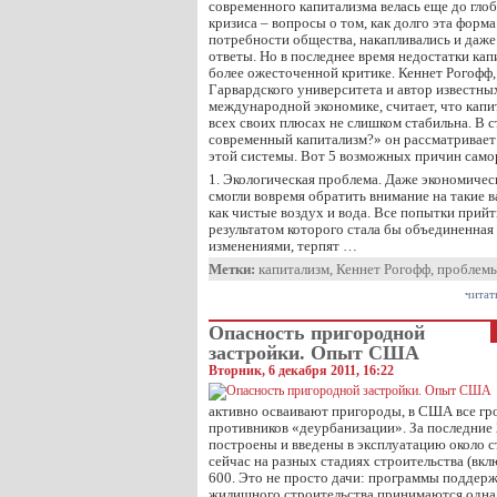
современного капитализма велась еще до гло
кризиса – вопросы о том, как долго эта форм
потребности общества, накапливались и даже
ответы. Но в последнее время недостатки кап
более ожесточенной критике. Кеннет Рогофф,
Гарвардского университета и автор известны
международной экономике, считает, что капи
всех своих плюсах не слишком стабильна. В с
современный капитализм?» он рассматривает
этой системы. Вот 5 возможных причин само
1. Экологическая проблема. Даже экономичес
смогли вовремя обратить внимание на такие 
как чистые воздух и вода. Все попытки прий
результатом которого стала бы объединенная
изменениями, терпят …
Метки:
капитализм
,
Кеннет Рогофф
,
проблем
читат
Опасность пригородной
застройки. Опыт США
Вторник, 6 декабря 2011, 16:22
активно осваивают пригороды, в США все гро
противников «деурбанизации». За последние
построены и введены в эксплуатацию около с
сейчас на разных стадиях строительства (вкл
600. Это не просто дачи: программы поддер
жилищного строительства принимаются одна 