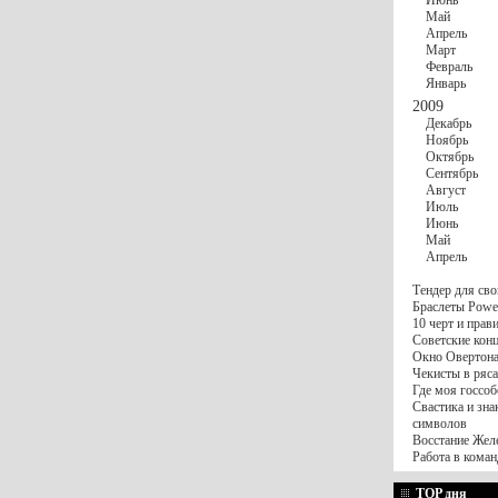
Июнь
Май
Апрель
Март
Февраль
Январь
2009
Декабрь
Ноябрь
Октябрь
Сентябрь
Август
Июль
Июнь
Май
Апрель
Тендер для сво
Браслеты Power
10 черт и пра
Советские конц
Окно Овертона.
Чекисты в ряса
Где моя госсоб
Свастика и зна
символов
Восстание Жел
Работа в коман
TOP дня