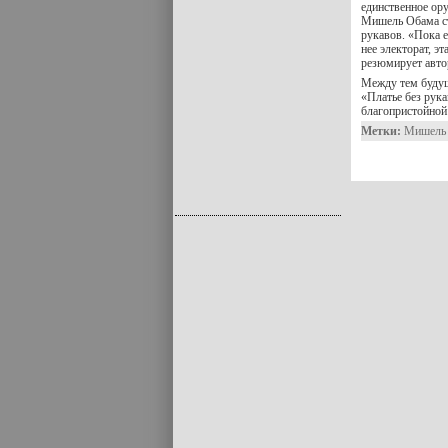
единственное ору
Мишель Обама ста
рукавов. «Пока е
нее электорат, э
резюмирует авто
Между тем будущ
«Платье без рук
благопристойно
Метки:
Мишель