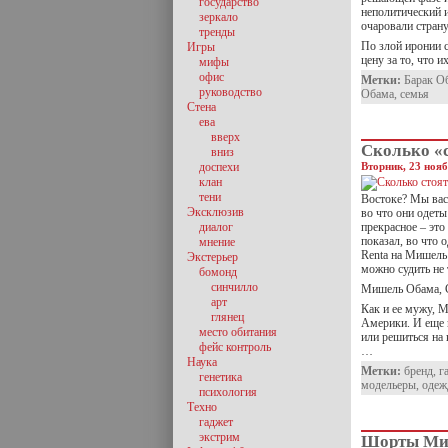
государство
неполитический и
зеркало
очаровали страну
тренды
По злой иронии 
Игры
цену за то, что 
мифы
офис
Метки:
Барак О
руководство
Обама
,
семья
Стена
ева
вверх
Сколько «
вниз
доспехи
Вторник, 23 нояб
клан
тени
Востоке? Мы вас 
Эксклюзив
во что они одеты
диалог
прекрасное – это
показал, во что 
мнение
Renta на Мишель
Экстерьер
можно судить не 
бомонд
синчилло
Мишель Обама, 
арт
Как и ее мужу, 
глянец
Америки. И еще 
место обитания
или решиться на 
фейс контроль
…
Наука
Метки:
бренд
,
г
генетика
модельеры
,
одеж
психология
Техно
гаджет
экстрим
Шорты Ми