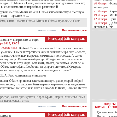
мидж. Но Малия и Саша, которым тогда было десять и семь лет,
26 Января
Фондо
 вне зависимости от партийных разногласий.
минимума
21 Января
Украи
судьбы именно Малия и Саша Обама заплатили самую высокую
19 Января
МВФ 
их отец — президент. …
12 Января
Цена 
бама
,
жизнь
,
Малия Обама
,
Мишель Обама
,
проблемы
,
Саша
05 Января
До $6
экспорта в РФ
читать дальше
Нет комментариев
05 Января
Киев
миротворческой 
стоят» первые леди
Экстерьер
|
фейс контроль
05 Января
Герма
Ирана
ря 2010, 15:52
04 Января
Саудо
Войны? Слишком сложно. Политика на Ближнем
отношения с Ира
умоляем. Самое интересное в жизни сильных мира сего – это то,
25 Декабря
ВР п
 на многочисленных встречах, саммитах и конгрессах. А самое
в 2016 году
 их спутницы. Влиятельный ресурс Wmagazine.com рассказал и
14 Декабря
Егип
одеты первые леди мира. Как знать, может, по платью Oscar de la
российского лайн
 Обаме или туфлям Louboutin на супруге диктатора Камеруна
10 Декабря
ЦБ К
только о ее вкусе, но еще и о положении дел в стране?
минимума
США: Разрушительница стандартов
07 Декабря
Поро
Мишель Обаме пришлось слегка пошатнуть уклад старой доброй
ИГИЛ
неизвестно, что сложнее: быть первым чернокожим президентом
07 Декабря
Ущер
кокетливые, женственные платья Oscar de la Renta, Carolina Herrera
05 Декабря
32 ч
в Каспийском мо
ардероб
,
жены президентов
,
Карла Бруни
,
марки
,
Мишель Обама
,
01 Декабря
Юань
да
,
первые леди
,
стиль
30 Ноября
С 1 д
ЛИДЕРЫ
30 Ноября
Росс
читать дальше
Нет комментариев
КОММЕНТИРОВ
27 Ноября
РФ о
Где моя госсоб
27 Ноября
ВВП 
шель
Экстерьер
|
фейс контроль
Происхождение