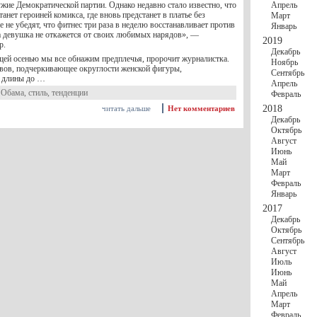
жие Демократической партии. Однако недавно стало известно, что
Апрель
нет героиней комикса, где вновь предстанет в платье без
Март
е не убедят, что фитнес три раза в неделю восстанавливает против
Январь
та девушка не откажется от своих любимых нарядов», —
2019
р.
Декабрь
ей осенью мы все обнажим предплечья, пророчит журналистка.
Ноябрь
авов, подчеркивающее округлости женской фигуры,
Сентябрь
й длины до …
Апрель
 Обама
,
стиль
,
тенденции
Февраль
2018
читать дальше
Нет комментариев
Декабрь
Октябрь
Август
Июнь
Май
Март
Февраль
Январь
2017
Декабрь
Октябрь
Сентябрь
Август
Июль
Июнь
Май
Апрель
Март
Февраль