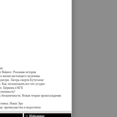
их
 Balance. Реальная история
вил жизни настоящего мужчины
лагеря. Лагерь смерти Бутугычаг
 Как легализовать все что угодно
х. Церковь и КГБ
ственность?
к бесконечности. Новая теория происхождения
езняка. Наша Эра
де: преимущества и недостатки
Избранное