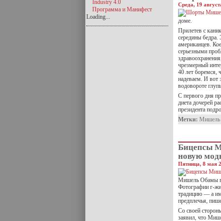
Industry 4.0
Среда, 19 август
Программа и Манифест
Loading...
доме.
Прилетев с каник
середины бедра.
американцев. Ко
серьезными проб
здравоохранения,
чрезмерный инте
40 лет боремся, 
надеваем. И вот 
водовороте глуп
С первого дня п
диета дочерей ра
президента подр
Метки:
Мишель
Бицепсы 
новую мод
Пятница, 8 мая 2
Мишель Обамы по
Фотографии г-жи
традицию — а им
предплечья, пиш
Со своей сторон
заявил, что Мише