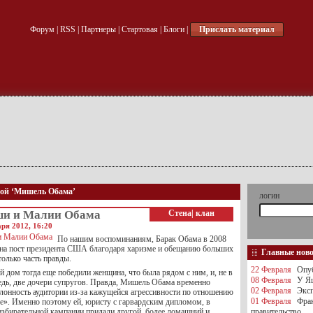
Форум
|
RSS
|
Партнеры
|
Стартовая
|
Блоги
|
Прислать материал
кой ‘Мишель Обама’
логин
и и Малии Обама
Стена
|
клан
ря 2012, 16:20
По нашим воспоминаниям, Барак Обама в 2008
 на пост президента США благодаря харизме и обещанию больших
Главные нов
только часть правды.
22 Февраля
Опуб
й дом тогда еще победили женщина, что была рядом с ним, и, не в
08 Февраля
У Яц
дь, две дочери супругов. Правда, Мишель Обама временно
02 Февраля
Эксп
клонность аудитории из-за кажущейся агрессивности по отношению
01 Февраля
Фра
е». Именно поэтому ей, юристу с гарвардским дипломом, в
збирательной кампании придали другой, более домашний и
правительство