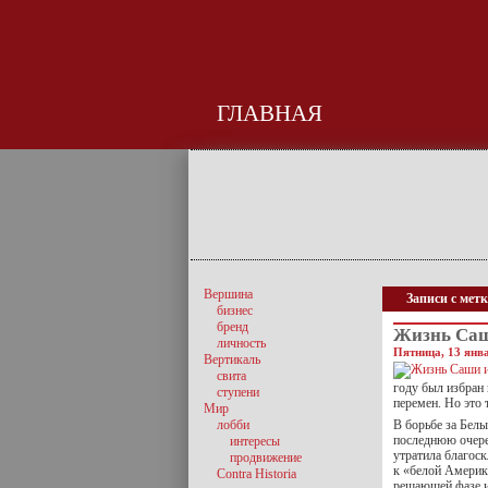
ГЛАВНАЯ
Вершина
Записи с мет
бизнес
бренд
Жизнь Саш
личность
Пятница, 13 янва
Вертикаль
свита
году был избран
ступени
перемен. Но это 
Мир
лобби
В борьбе за Белы
последнюю очере
интересы
утратила благос
продвижение
к «белой Америк
Contra Historia
решающей фазе и