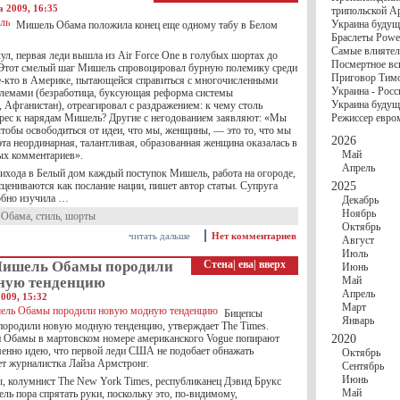
госбюджете
а 2009, 16:35
трипольской А
27 Ноября
Украи
Украина будущ
Мишель Обама положила конец еще одному табу в Белом
Турции
Браслеты Power
17 Ноября
Сред
Самые влиятел
шестилетнего ми
ул, первая леди вышла из Air Force One в голубых шортах до
Посмертное вс
16 Ноября
​Пут
 Этот смелый шаг Мишель спровоцировал бурную полемику среди
Приговор Тимо
е-кто в Америке, пытающейся справиться с многочисленными
13 Ноября
Цена 
Украина - Росс
лемами (безработица, буксующая реформа системы
10 Ноября
Круп
Украина будуще
 Афганистан), отреагировал с раздражением: к чему столь
10 Ноября
Штайн
рес к нарядам Мишель? Другие с негодованием заявляют: «Мы
Режиссер евро
особом статусе Д
чтобы освободиться от идеи, что мы, женщины, — это то, что мы
03 Ноября
Мина
2026
эта неординарная, талантливая, образованная женщина оказалась в
Май
ых комментариев».
Апрель
рихода в Белый дом каждый поступок Мишель, работа на огороде,
сцениваются как послание нации, пишет автор статьи. Супруга
2025
обно изучила …
Декабрь
Ноябрь
 Обама
,
стиль
,
шорты
Октябрь
читать дальше
Нет комментариев
Август
Июль
Мишель Обамы породили
Стена
|
ева
|
вверх
Июнь
ную тенденцию
Май
Апрель
009, 15:32
Март
Бицепсы
Январь
родили новую модную тенденцию, утверждает The Times.
 Обамы в мартовском номере американского Vogue попирают
2020
енно идею, что первой леди США не подобает обнажать
Октябрь
ет журналистка Лайза Армстронг.
Сентябрь
Июнь
ы, колумнист The New York Times, республиканец Дэвид Брукс
Май
ль пора спрятать руки, поскольку это, по-видимому,