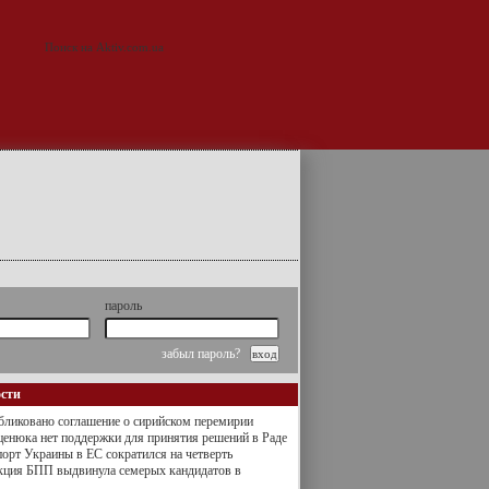
пароль
забыл пароль?
ости
ликовано соглашение о сирийском перемирии
енюка нет поддержки для принятия решений в Раде
орт Украины в ЕС сократился на четверть
кция БПП выдвинула семерых кандидатов в