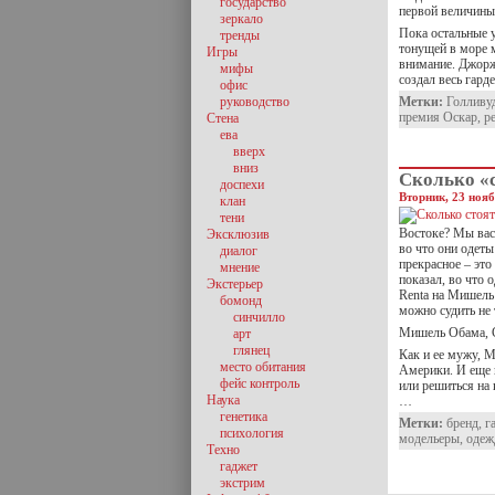
государство
первой величины.
зеркало
Пока остальные 
тренды
тонущей в море м
Игры
внимание. Джорж
мифы
создал весь гард
офис
руководство
Метки:
Голливу
премия Оскар
,
р
Стена
ева
вверх
вниз
Сколько «
доспехи
Вторник, 23 нояб
клан
тени
Востоке? Мы вас 
Эксклюзив
во что они одеты
диалог
прекрасное – это
мнение
показал, во что 
Экстерьер
Renta на Мишель
бомонд
можно судить не 
синчилло
Мишель Обама, 
арт
глянец
Как и ее мужу, 
место обитания
Америки. И еще 
фейс контроль
или решиться на 
Наука
…
генетика
Метки:
бренд
,
г
психология
модельеры
,
одеж
Техно
гаджет
экстрим