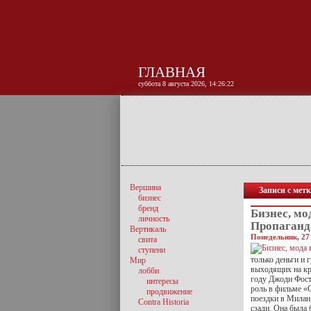
ГЛАВНАЯ
суббота 8 августа 2026, 14:26:23
Вершина
Записи с мет
бизнес
бренд
Бизнес, мо
личность
Пропаганд
Вертикаль
Понедельник, 27
свита
ступени
только деньги и 
Мир
выходящих на кр
лобби
году Джоди Фост
интересы
роль в фильме «
продвижение
поездки в Милан,
Contra Historia
сзади. Она была 