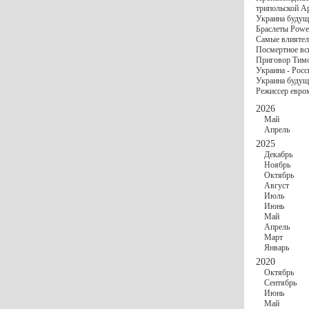
госбюджете
трипольской А
27 Ноября
Украи
Украина будущ
Турции
Браслеты Power
17 Ноября
Сред
Самые влиятел
шестилетнего ми
Посмертное вс
16 Ноября
​Пут
Приговор Тимо
13 Ноября
Цена 
Украина - Росс
10 Ноября
Круп
Украина будуще
10 Ноября
Штайн
Режиссер евро
особом статусе Д
03 Ноября
Мина
2026
Май
Апрель
2025
Декабрь
Ноябрь
Октябрь
Август
Июль
Июнь
Май
Апрель
Март
Январь
2020
Октябрь
Сентябрь
Июнь
Май