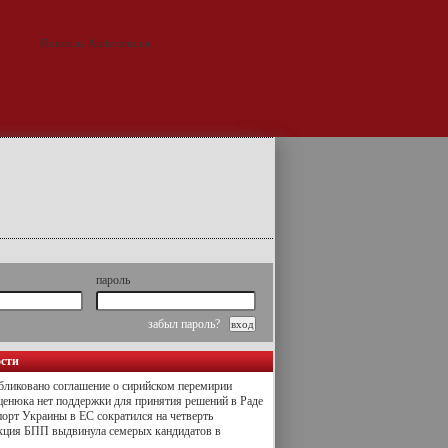
пароль
забыл пароль?
ости
ликовано соглашение о сирийском перемирии
енюка нет поддержки для принятия решений в Раде
орт Украины в ЕС сократился на четверть
кция БПП выдвинула семерых кандидатов в