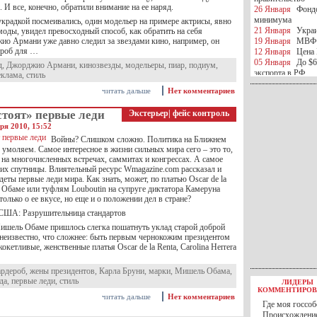
 И все, конечно, обратили внимание на ее наряд.
26 Января
Фондо
минимума
украдкой посмеивались, один модельер на примере актрисы, явно
21 Января
Украи
оды, увидел превосходный способ, как обратить на себя
ио Армани уже давно следил за звездами кино, например, он
19 Января
МВФ 
ероб для …
12 Января
Цена 
05 Января
До $6
д
,
Джорджио Армани
,
кинозвезды
,
модельеры
,
пиар
,
подиум
,
экспорта в РФ
еклама
,
стиль
05 Января
Киев
читать дальше
Нет комментариев
миротворческой 
05 Января
Герма
стоят» первые леди
Экстерьер
|
фейс контроль
Ирана
04 Января
Саудо
ря 2010, 15:52
отношения с Ира
Войны? Слишком сложно. Политика на Ближнем
25 Декабря
ВР п
умоляем. Самое интересное в жизни сильных мира сего – это то,
в 2016 году
 на многочисленных встречах, саммитах и конгрессах. А самое
14 Декабря
Егип
 их спутницы. Влиятельный ресурс Wmagazine.com рассказал и
одеты первые леди мира. Как знать, может, по платью Oscar de la
российского лайн
 Обаме или туфлям Louboutin на супруге диктатора Камеруна
10 Декабря
ЦБ К
только о ее вкусе, но еще и о положении дел в стране?
минимума
07 Декабря
Поро
США: Разрушительница стандартов
ИГИЛ
Мишель Обаме пришлось слегка пошатнуть уклад старой доброй
07 Декабря
Ущер
неизвестно, что сложнее: быть первым чернокожим президентом
05 Декабря
32 ч
кокетливые, женственные платья Oscar de la Renta, Carolina Herrera
в Каспийском мо
01 Декабря
Юань
ардероб
,
жены президентов
,
Карла Бруни
,
марки
,
Мишель Обама
,
30 Ноября
С 1 д
да
,
первые леди
,
стиль
ЛИДЕРЫ
30 Ноября
Росс
КОММЕНТИРОВ
27 Ноября
РФ о
читать дальше
Нет комментариев
Где моя госсоб
27 Ноября
ВВП 
Происхождение