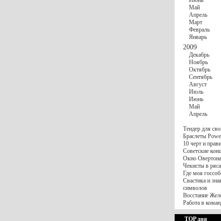
Июнь
Май
Апрель
Март
Февраль
Январь
2009
Декабрь
Ноябрь
Октябрь
Сентябрь
Август
Июль
Июнь
Май
Апрель
Тендер для сво
Браслеты Power
10 черт и пра
Советские конц
Окно Овертона.
Чекисты в ряса
Где моя госсоб
Свастика и зна
символов
Восстание Жел
Работа в коман
TOP дня