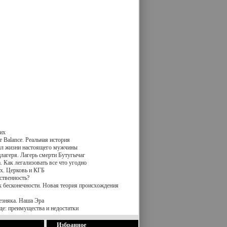
их
 Balance. Реальная история
вил жизни настоящего мужчины
лагеря. Лагерь смерти Бутугычаг
 Как легализовать все что угодно
х. Церковь и КГБ
ственность?
к бесконечности. Новая теория происхождения
езняка. Наша Эра
де: преимущества и недостатки
Избранное