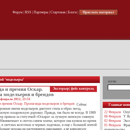
Форум
|
RSS
|
Партнеры
|
Стартовая
|
Блоги
|
Прислать материал
кой ‘модельеры’
логин
да и премия Оскар.
Экстерьер
|
фейс контроль
а модельеров и брендов
 февраля 2012, 21:51
Сейчас
Главные нов
громкие имена модельеров диктуют стиль и образ звезд,
22 Февраля
Опуб
асную оскаровскую дорожку. Правда, так было не всегда. В 1989
08 Февраля
У Яц
ер пришла за статуэткой «Оскара» за лучшую женскую главную
Обвиняемые» в светло-синем платье, которое она купила во время
02 Февраля
Эксп
 в светлых колготках и черных лодочках, и еще с большой лентой
01 Февраля
Фра
больше похожа на растерянную школьницу, а не кинозвезду
правительство