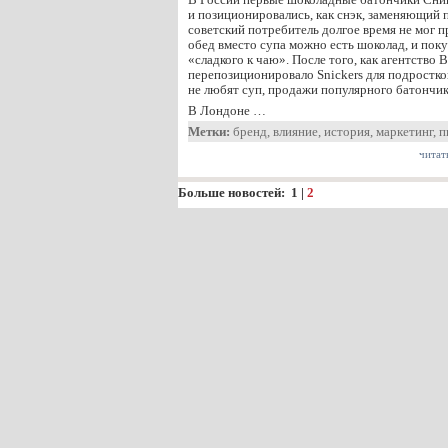
и позиционировались, как снэк, заменяющий
советский потребитель долгое время не мог п
обед вместо супа можно есть шоколад, и покуп
«сладкого к чаю». После того, как агентство
перепозиционировало Snickers для подростко
не любят суп, продажи популярного батончик
В Лондоне …
Метки:
бренд
,
влияние
,
история
,
маркетинг
,
п
читат
Больше новостей:
1
|
2