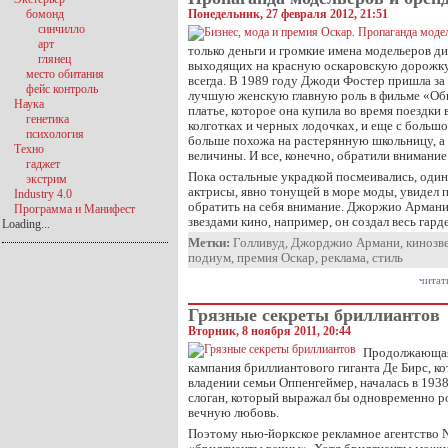
бомонд
Понедельник, 27 февраля 2012, 21:51
синчилло
арт
только деньги и громкие имена модельеров ди
глянец
выходящих на красную оскаровскую дорожку.
место обитания
всегда. В 1989 году Джоди Фостер пришла за 
фейс контроль
лучшую женскую главную роль в фильме «Об
Наука
платье, которое она купила во время поездки 
генетика
колготках и черных лодочках, и еще с большо
психология
больше похожа на растерянную школьницу, а 
Техно
величины. И все, конечно, обратили внимание 
гаджет
Пока остальные украдкой посмеивались, один
экстрим
актрисы, явно тонущей в море моды, увидел 
Industry 4.0
обратить на себя внимание. Джоржио Армани 
Программа и Манифест
звездами кино, например, он создал весь гар
Loading...
Метки:
Голливуд
,
Джорджио Армани
,
кинозв
подиум
,
премия Оскар
,
реклама
,
стиль
читат
Грязные секреты бриллиантов
Вторник, 8 ноября 2011, 20:44
Продолжающаяс
кампания бриллиантового гиганта Де Бирс, к
владении семьи Оппенгеймер, началась в 193
слоган, который выражал бы одновременно р
вечную любовь.
Поэтому нью-йоркское рекламное агентство 