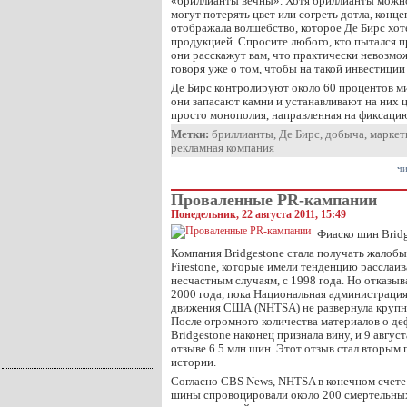
«бриллианты вечны». Хотя бриллианты можно
могут потерять цвет или согреть дотла, конц
отображала волшебство, которое Де Бирс хот
продукцией. Спросите любого, кто пытался п
они расскажут вам, что практически невозмо
говоря уже о том, чтобы на такой инвестиции
Де Бирс контролируют около 60 процентов м
они запасают камни и устанавливают на них ц
просто монополия, направленная на фиксаци
Метки:
бриллианты
,
Де Бирс
,
добыча
,
маркет
рекламная компания
чи
Проваленные PR-кампании
Понедельник, 22 августа 2011, 15:49
Фиаско шин Bridg
Компания Bridgestone стала получать жалобы
Firestone, которые имели тенденцию расслаи
несчастным случаям, с 1998 года. Но отказыв
2000 года, пока Национальная администраци
движения США (NHTSA) не развернула крупн
После огромного количества материалов о де
Bridgestone наконец признала вину, и 9 авгус
отзыве 6.5 млн шин. Этот отзыв стал вторым 
истории.
Согласно CBS News, NHTSA в конечном счете
шины спровоцировали около 200 смертельных