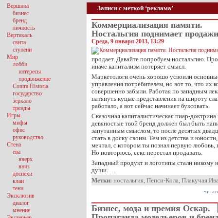
Вершина
Записи с меткой ‘реклама’
бизнес
бренд
Коммерциализация памяти.
личность
Ностальгия поднимает продаж
Вертикаль
Среда, 9 января 2013, 13:29
свита
ступени
Мир
продает. Давайте попробуем ностальгию. Пр
лобби
иначе капитализм потеряет смысл.
интересы
Маркетологи очень хорошо усвоили основны
продвижение
управления потребителем, но вот то, что их 
Contra Historia
совершенно забыли. Работая по западным лек
государство
натянуть куцые представления на широту сла
зеркало
работало, а вот сейчас начинает буксовать.
тренды
Игры
Сказочная капиталистическая пиар-доктрина 
мифы
девяностые твой бренд должен был быть напи
офис
запутанным смыслом, то после десятых двадц
руководство
стать в доску своим. Тем из детства и юности
Стена
мечтал, с котором ты познал первую любовь
ева
Но повторюсь, секс перестал продавать.
вверх
Западный продукт и логотипы стали никому н
вниз
души. …
доспехи
Метки:
ностальгия
,
Пепси-Кола
,
Плакучая Ив
клан
тени
читат
Эксклюзив
диалог
Бизнес, мода и премия Оскар.
мнение
Пропаганда модельеров и брен
Экстерьер