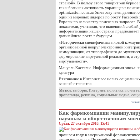
страной». В пользу этого говорит как бурное
так и большая активность украинцев в поиско
optimization.com.ua были озвучены данные, 
один из мировых лидеров по росту Facebook и
Европы по количеству поисковых запросов. 
показатели, учитывая, что нынешний слабый
информатизации нашей страны предполагает 
дальнейшего роста в будущем.
«Исторически специфичным в новой коммуни
организованной вокруг электронной интеграц
коммуникации, от типографского до мультисен
формирование виртуальной реальности, а стр
виртуальности».
Мануэль Кастельс. Информационная эпоха: э
культура
Втягивание в Интернет все новых социальны
важный отпечаток …
Метки:
выборы
,
Интернет
,
политика
,
политте
пропаганда
,
реклама
,
социальные медиа
,
соци
читат
Как фармкомпании манипулир
научным и общественным мне
Среда, 27 октября 2010, 15:41
прошлом году в американской фармацевтиче
случился скандал. По судебному иску женщи