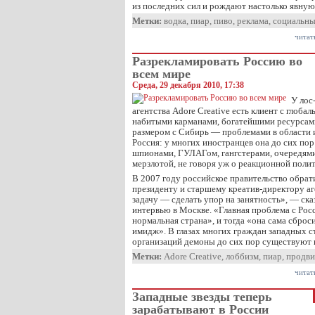
из последних сил и рождают настолько явную
Метки:
водка
,
пиар
,
пиво
,
реклама
,
социальны
читат
Разрекламировать Россию во
всем мире
Среда, 29 декабря 2010, 17:38
У лос
агентства Adore Creative есть клиент с глоба
набитыми карманами, богатейшими ресурсам
размером с Сибирь — проблемами в области 
Россия: у многих иностранцев она до сих пор
шпионами, ГУЛАГом, гангстерами, очередями
мерзлотой, не говоря уж о реакционной полит
В 2007 году российское правительство обрат
президенту и старшему креатив-директору аг
задачу — сделать упор на занятность», — ска
интервью в Москве. «Главная проблема с Росс
нормальная страна», и тогда «она сама сбро
имидж». В глазах многих граждан западных 
организаций демоны до сих пор существуют 
Метки:
Adore Creative
,
лоббизм
,
пиар
,
продв
читат
Западные звезды теперь
зарабатывают в России