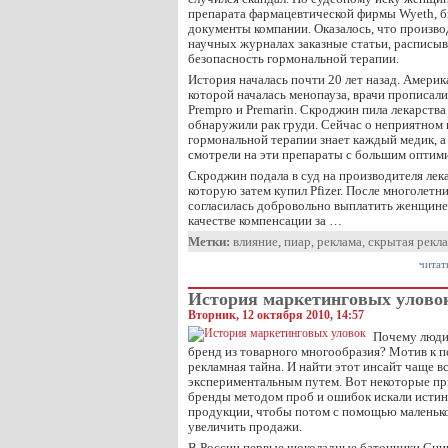
препарата фармацевтической фирмы Wyeth, 
документы компании. Оказалось, что произво
научных журналах заказные статьи, распис
безопасность гормональной терапии.
История началась почти 20 лет назад. Амери
которой началась менопауза, врачи прописал
Prempro и Premarin. Скроджин пила лекарства 1
обнаружили рак груди. Сейчас о неприятном
гормональной терапии знает каждый медик, а
смотрели на эти препараты с большим оптим
Скроджин подала в суд на производителя ле
которую затем купил Pfizer. После многолетни
согласилась добровольно выплатить женщине
качестве компенсации за …
Метки:
влияние
,
пиар
,
реклама
,
скрытая рекл
читат
История маркетинговых улово
Вторник, 12 октября 2010, 14:57
Почему люди
бренд из товарного многообразия? Мотив к 
рекламная тайна. И найти этот инсайт чаще вс
экспериментальным путем. Вот некоторые пр
бренды методом проб и ошибок искали исти
продукции, чтобы потом с помощью маленьк
увеличить продажи.
В России первые шоколадные батончики Сник