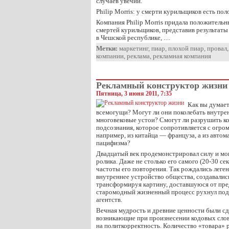
случаев увечий.
Philip Morris: у смерти курильщиков есть по
Компания Philip Morris придала положительн
смертей курильщиков, представив результаты
в Чешской республике, …
Метки:
маркетинг
,
пиар
,
плохой пиар
,
провал
компании
,
реклама
,
рекламная компания
Рекламный конструктор жизни
Пятница, 3 июня 2011, 7:35
Как вы думает
всемогущи? Могут ли они поколебать внутре
многовековые устои? Смогут ли разрушить к
подсознания, которое сопротивляется с огро
например, из китайца — француза, а из авто
пацифизма?
Двадцатый век продемонстрировал силу и мо
ролика. Даже не столько его самого (20-30 се
частоты его повторения. Так рождались леге
внутреннее устройство общества, создавали
трансформируя картину, доставшуюся от пре
старомодный жизненный процесс рухнул под
агентств.
Вечная мудрость и древние ценности были сд
возникающие при произнесении кодовых сло
на политкорректность. Количество «товара» 