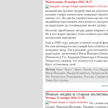
Понедельник, 29 ноября 2010, 18:27
мощный инструмент воздействия на покупател
рекламе товара значительно повышает вероят
именно его. Но как бы уважительно мы ни от
медийным персонажам, им в вопросе авторите
на аудиторию до голливудских коллег далеко.
Поэтому зарубежные звезды давно взирают на
Но в последнее время в этом сегменте росси
интересные перемены.
Еще в 2008 году, аккурат в начале острой фаз
России наблюдался настоящий бум celebrity-
западных звезд. Так в рекламе, рассчитанной
аудиторию, засветились Мила Йовович (Samso
(Panasonic), Гус Хиддинк (Samsung) и Роналди
Уизерспун уверяла, что пользуется только ко
Крус остановила свой …
Метки:
банк "Траст"
,
Брюс Уиллис
,
Гус Хидд
Мила Йовович
,
Наоми Кэмпбелл
,
Патрисия К
Риз Уизерспун
,
Роналдиньо
,
Россия
,
Сильвест
Эмир Кустурица
читат
Новые медиа и старая политик
Четверг, 11 ноября 2010, 21:38
По словам гл
Google Дмитрия Шоломко, Украине суждено 