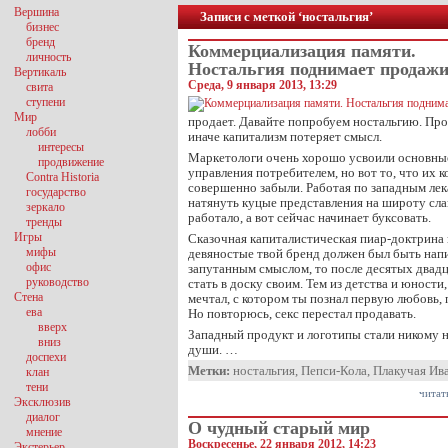
Вершина
Записи с меткой ‘ностальгия’
бизнес
бренд
Коммерциализация памяти.
личность
Ностальгия поднимает продаж
Вертикаль
Среда, 9 января 2013, 13:29
свита
ступени
Мир
продает. Давайте попробуем ностальгию. Пр
лобби
иначе капитализм потеряет смысл.
интересы
Маркетологи очень хорошо усвоили основны
продвижение
управления потребителем, но вот то, что их 
Contra Historia
совершенно забыли. Работая по западным лек
государство
натянуть куцые представления на широту сла
зеркало
работало, а вот сейчас начинает буксовать.
тренды
Игры
Сказочная капиталистическая пиар-доктрина 
мифы
девяностые твой бренд должен был быть напи
офис
запутанным смыслом, то после десятых двадц
руководство
стать в доску своим. Тем из детства и юности
Стена
мечтал, с котором ты познал первую любовь
ева
Но повторюсь, секс перестал продавать.
вверх
Западный продукт и логотипы стали никому н
вниз
души. …
доспехи
Метки:
ностальгия
,
Пепси-Кола
,
Плакучая Ив
клан
тени
читат
Эксклюзив
диалог
О чудный старый мир
мнение
Воскресенье, 22 января 2012, 14:23
Экстерьер