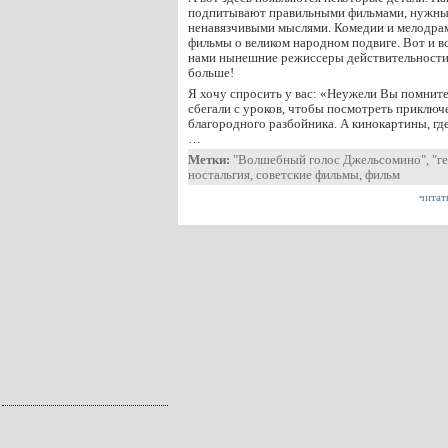
подпитывают правильными фильмами, нужны
ненавязчивыми мыслями. Комедии и мелодрамы
фильмы о великом народном подвиге. Вот и вс
нами нынешние режиссеры действительности. 
больше!
Я хочу спросить у вас: «Неужели Вы помните
сбегали с уроков, чтобы посмотреть приключ
благородного разбойника. А кинокартины, гд
…
Метки:
"Волшебный голос Джельсомино"
,
"г
ностальгия
,
советские фильмы
,
фильм
читат