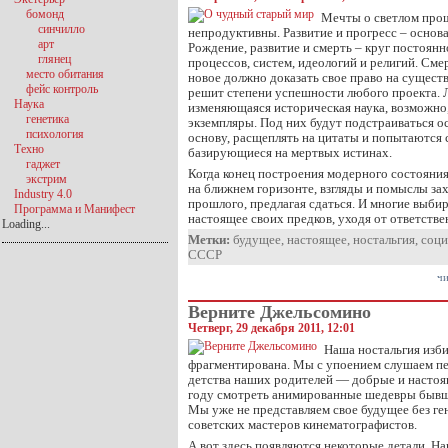
бомонд
Мечты о светлом про
синчилло
непродуктивны. Развитие и прогресс – основ
арт
Рождение, развитие и смерть – круг постоянн
глянец
процессов, систем, идеологий и религий. Смер
место обитания
новое должно доказать свое право на существ
фейс контроль
решит степени успешности любого проекта. Л
Наука
изменяющаяся историческая наука, возможно
генетика
экземпляры. Под них будут подстраиваться ос
психология
основу, расщеплять на цитаты и попытаются 
Техно
базирующиеся на мертвых истинах.
гаджет
Когда конец построения модерного состояния
экстрим
на ближнем горизонте, взгляды и помыслы з
Industry 4.0
прошлого, предлагая сдаться. И многие выби
Программа и Манифест
настоящее своих предков, уходя от ответств
Loading...
Метки:
будущее
,
настоящее
,
ностальгия
,
соци
СССР
чи
Верните Джельсомино
Четверг, 29 декабря 2011, 12:01
Наша ностальгия изби
фрагментирована. Мы с упоением слушаем пе
детства наших родителей — добрые и настоя
году смотреть анимированные шедевры бывш
Мы уже не представляем свое будущее без г
советских мастеров кинематографистов.
А вот здесь появляются некоторые детали. 