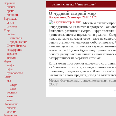
Вершина
Записи с меткой ‘настоящее’
бизнес
бренд
О чудный старый мир
личность
Воскресенье, 22 января 2012, 14:23
Вертикаль
свита
Мечты о светлом про
ступени
непродуктивны. Развитие и прогресс – основ
Мир
Рождение, развитие и смерть – круг постоянн
лобби
процессов, систем, идеологий и религий. Смер
интересы
новое должно доказать свое право на существ
продвижение
решит степени успешности любого проекта. Л
Contra Historia
изменяющаяся историческая наука, возможно
государство
экземпляры. Под них будут подстраиваться ос
зеркало
основу, расщеплять на цитаты и попытаются 
тренды
базирующиеся на мертвых истинах.
Игры
Когда конец построения модерного состояния
мифы
на ближнем горизонте, взгляды и помыслы з
офис
прошлого, предлагая сдаться. И многие выби
руководство
настоящее своих предков, уходя от ответств
Стена
Метки:
будущее
,
настоящее
,
ностальгия
,
соци
ева
СССР
вверх
вниз
чи
доспехи
клан
тени
Эксклюзив
диалог
мнение
Экстерьер