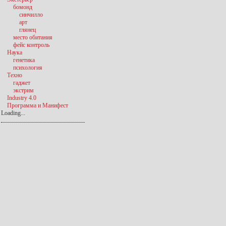
бомонд
синчилло
арт
глянец
место обитания
фейс контроль
Наука
генетика
психология
Техно
гаджет
экстрим
Industry 4.0
Программа и Манифест
Loading...