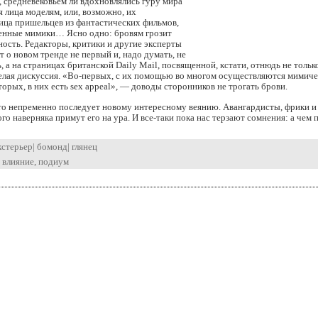
, средневековьем ли вдохновлялись гуру мира
 лица моделям, или, возможно, их
ица пришельцев из фантастических фильмов,
енные мимики… Ясно одно: бровям грозит
ность. Редакторы, критики и другие эксперты
т о новом тренде не первый и, надо думать, не
, а на страницах британской Daily Mail, посвященной, кстати, отнюдь не тольк
целая дискуссия. «Во-первых, с их помощью во многом осуществляются мимич
торых, в них есть sex appeal», — доводы сторонников не трогать брови.
кто непременно последует новому интересному веянию. Авангардисты, фрики 
го наверняка примут его на ура. И все-таки пока нас терзают сомнения: а чем 
кстерьер
|
бомонд
|
глянец
,
влияние
,
подиум