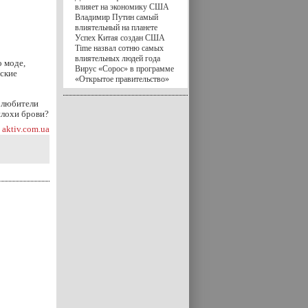
влияет на экономику США
Владимир Путин самый
влиятельный на планете
Успех Китая создан США
Time назвал сотню самых
влиятельных людей года
о моде,
Вирус «Сорос» в программе
еские
«Открытое правительство»
и любители
плохи брови?
aktiv.com.ua