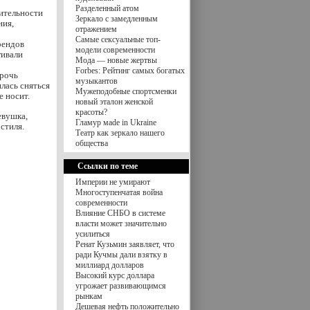
Разделенный атом
ительности
Зеркало с замедленным
ния,
отражением
Самые сексуальные топ-
рендов
модели современности
гивали
Мода — новые жертвы
Forbes: Рейтинг самых богатых
прочь
музыкантов
лась сняться
Мужеподобные спортсменки
е носит.
новый эталон женской
красоты?
евушка,
Гламур мade in Ukraine
стиля.
Театр как зеркало нашего
общества
Ссылки по теме
Империи не умирают
Многоступенчатая война
современности
Влияние СНБО в системе
власти может значительно
усилиться
Ренат Кузьмин заявляет, что
ради Кучмы дали взятку в
миллиард долларов
Высокий курс доллара
угрожает развивающимся
рынкам
Дешевая нефть положительно