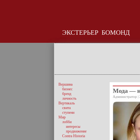
ЭКСТЕРЬЕР
БОМОНД
Вершина
бизнес
Мода — 
бренд
Администратор | 
личность
Вертикаль
свита
ступени
Мир
лобби
интересы
продвижение
Contra Historia