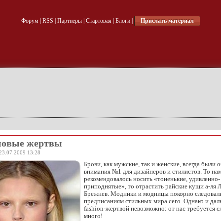
Форум
|
RSS
|
Партнеры
|
Стартовая
|
Блоги
|
Прислать материал
новые жертвы
23.07.2009 13:28
Брови, как мужские, так и женские, всегда были 
внимания №1 для дизайнеров и стилистов. То на
рекомендовалось носить «тоненькие, удивленно-
приподнятые», то отрастить райские кущи а-ля 
Брежнев. Модники и модницы покорно следовал
предписаниям стильных мира сего. Однако и да
fashion-жертвой невозможно: от нас требуется 
много!