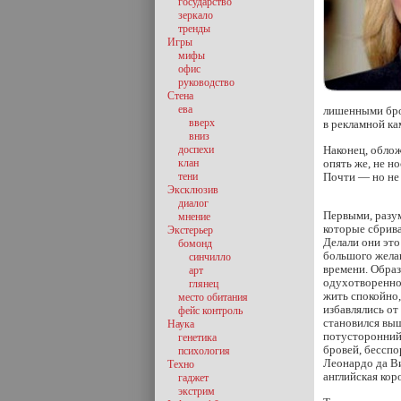
государство
зеркало
тренды
Игры
мифы
офис
руководство
Стена
ева
лишенными бро
вверх
в рекламной ка
вниз
доспехи
Наконец, обло
клан
опять же, не н
тени
Почти — но не 
Эксклюзив
диалог
Первыми, разум
мнение
которые сбрив
Экстерьер
Делали они это
бомонд
большого желан
синчилло
времени. Обра
арт
одухотворенно
глянец
жить спокойно,
место обитания
избавлялись от
фейс контроль
становился выш
Наука
потусторонний
генетика
бровей, бесспо
психология
Леонардо да Ви
Техно
английская коро
гаджет
экстрим