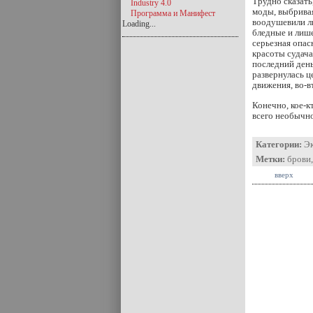
Трудно сказать
Industry 4.0
моды, выбривая
Программа и Манифест
воодушевили л
Loading...
бледные и лиш
серьезная опас
красоты судача
последний день
развернулась 
движения, во-в
Конечно, кое-
всего необычно
Категории:
Э
Метки:
брови
вверх