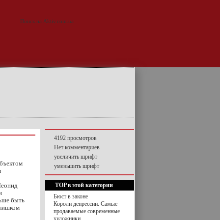
4192 просмотров
Нет комментариев
увеличить шрифт
объектом
уменьшить шрифт
м
Леонид
TOP в этой категории
и
Бюст в законе
льше быть
Короли депрессии. Самые
слишком
продаваемые современные
художники