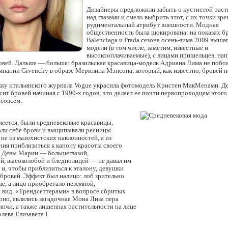
Дизайнеры предложили забыть о кустистой раст
над глазами и смело выбрить этот, с их точки зре
рудиментальный атрибут внешности. Модная
общественность была шокирована: на показах б
Balenciaga и Prada сезона осень-зима 2009 выша
модели (в том числе, заметим, известные и
высокооплачиваемые), с лицами пришельцев, на
вей. Дальше — больше: бразильская красавица-модель Адриана Лима не побоя
мпании Givenchy в образе Мерилина Мэнсона, который, как известно, бровей н
жку итальянского журнала Vogue украсила фотомодель Кристен МакМенами. Д
осит бровей начиная с 1990-х годов, что делает ее почти первопроходцем этого 
совсем.
еется, были средневековые красавицы,
али себе брови и выщипывали ресницы.
 не из мазохистских наклонностей, а из
ия приблизиться к канону красоты своего
з Девы Марии — большеглазой,
й, высоколобой и бледнолицей — не давал им
 и, чтобы приблизиться к эталону, девушки
 бровей. Эффект был налицо: лоб зрительно
е, а лицо приобретало неземной,
 вид. «Трендсеттерами» в вопросе сбритых
рно, являлись загадочная Мона Лиза пера
нчи, а также лишенная растительности на лице
лева Елизавета I.