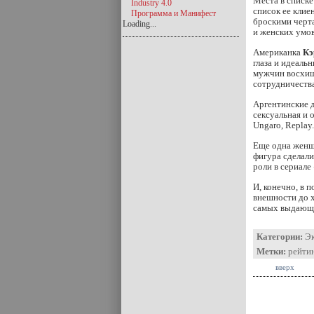
Места в списке
Industry 4.0
список ее клие
Программа и Манифест
броскими черта
Loading...
и женских умов
Американка
Кэ
глаза и идеаль
мужчин восхище
сотрудничества
Аргентинские 
сексуальная и 
Ungarо, Replay.
Еще одна женщ
фигура сделали
роли в сериале
И, конечно, в 
внешности до х
самых выдающи
Категории:
Э
Метки:
рейти
вверх