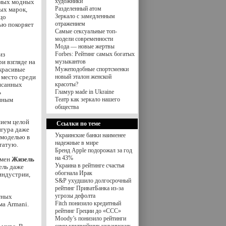
художники
имых модных
Разделенный атом
ых марок,
Зеркало с замедленным
ицо
отражением
тью покоряет
Самые сексуальные топ-
модели современности
Мода — новые жертвы
из
Forbes: Рейтинг самых богатых
и взгляде на
музыкантов
 красивые
Мужеподобные спортсменки
 место среди
новый эталон женской
писанных
красоты?
ь
Гламур мade in Ukraine
енным
Театр как зеркало нашего
общества
нием целой
Ссылки по теме
игура даже
Украинские банки наименее
-моделью в
надежные в мире
татую.
Бренд Apple подорожал за год
на 43%
омен
Жизель
Украина в рейтинге счастья
ель даже
обогнала Ирак
индустрии,
S&P ухудшило долгосрочный
рейтинг ПриватБанка из-за
угрозы дефолта
етных
Fitch понизило кредитный
ма Armani.
рейтинг Греции до «CCC»
Moody’s понизило рейтинги