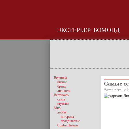
ЭКСТЕРЬЕР
БОМОНД
Вершина
бизнес
Самые се
бренд
Администратор | 
личность
Вертикаль
свита
ступени
Мир
лобби
интересы
продвижение
Contra Historia