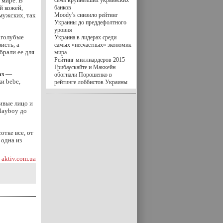
 мире. В
семи крупнейших украинских
й кожей,
банков
мужских, так
Moody’s снизило рейтинг
Украины до преддефолтного
уровня
 голубые
Украина в лидерах среди
исть, а
самых «несчастных» экономик
брали ее для
мира
Рейтинг миллиардеров 2015
Грибаускайте и Маккейн
аз
—
обогнали Порошенко в
и bebe,
рейтинге лоббистов Украины
ивые лицо и
layboy до
отке все, от
 одна из
aktiv.com.ua