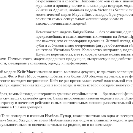
откровенности и красоты. Покорив обложки самых знач
журналов и приняв участие в показах ряда ведущих модн
27-летняя Адриана, любимая модель Victoria»s Secret и л
косметической марки Maybelline, с завидной регулярнос
рейтинги самых сексуальных женщин мира и самых
высокооплачиваемых моделей.
Немецкая топ-модель
Хайди Клум
— без сомнения, одна 
прекраснейших и самых знаменитых женщин на Земле. Пр
нее кажется, что ее пропорции идеальны. Жгучий взгляд,
губы и соблазнительно очерченная фигура обеспечили ей
«ангелов» Victoria»s Secret. Количество контрактов, под
Клум, не перечислить, а ее гонорары смело можно назват
ими. Помимо этого, модель продвигает продукцию, выпускаемую под собств
ости, ювелирные украшения, одежду и парфюмерию.
ой модели
Кейт Мосс
изменило жизнь миллиона девушек, когда стало воплоще
оды. Фото Кейт Мосс успело побывать на более 300 обложек журналов, а ее ф
есятке выглядит потрясающе. Кейт не раз признавалась самой влиятельной топ
ожалуй, единственная женщина в мире моды, в честь которой создали золотую с
браз, томный взгляд и невероятно длинные стройные ноги — бразильский фен
и спутаешь с кем-либо другим. Самая высокооплачиваемая модель в мире, Жиз
 строчку в почетном рейтинге самых состоятельных женщин развлекательной 
ояние в 150 млн долларов.
 «Топ» попадает и изящная
Изабель Гулар
, также известная как одна из «секр
ria»s Secret. Уже долгое время Изабель является лицом итальянского модного до
ксуальность высоко оценена не только на родине, но и во всем мире.