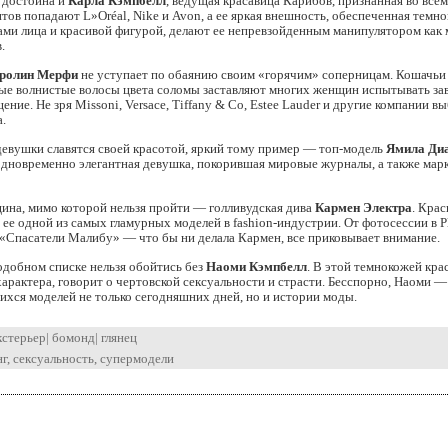
 достойна и
Карла Кэмпбелл
, ведущая красавица Карибов, признанная во всем
нтов попадают L»Oréal, Nike и Avon, а ее яркая внешность, обеспеченная темно
ми лица и красивой фигурой, делают ее непревзойденным манипулятором как 
.
ролин Мерфи
не уступает по обаянию своим «горячим» соперницам. Кошачьи
ные волнистые волосы цвета соломы заставляют многих женщин испытывать зав
ние. Не зря Missoni, Versace, Tiffany & Co, Estee Lauder и другие компании вы
.
девушки славятся своей красотой, яркий тому пример — топ-модель
Ямила Ди
одновременно элегантная девушка, покорившая мировые журналы, а также марк
ина, мимо которой нельзя пройти — голливудская дива
Кармен Электра
. Крас
 ее одной из самых гламурных моделей в fashion-индустрии. От фотосессии в P
 «Спасатели Малибу» — что бы ни делала Кармен, все приковывает внимание.
подобном списке нельзя обойтись без
Наоми Кэмпбелл
. В этой темнокожей крас
арактера, говорит о чертовской сексуальности и страсти. Бесспорно, Наоми —
хся моделей не только сегодняшних дней, но и истории моды.
кстерьер
|
бомонд
|
глянец
нг
,
сексуальность
,
супермодели