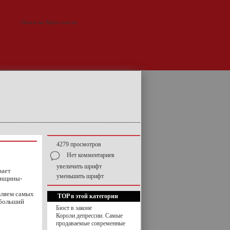
4279 просмотров
Нет комментариев
увеличить шрифт
вает
уменьшить шрифт
енщины-
вляем самых
TOP в этой категории
ибольший
Бюст в законе
Короли депрессии. Самые
продаваемые современные