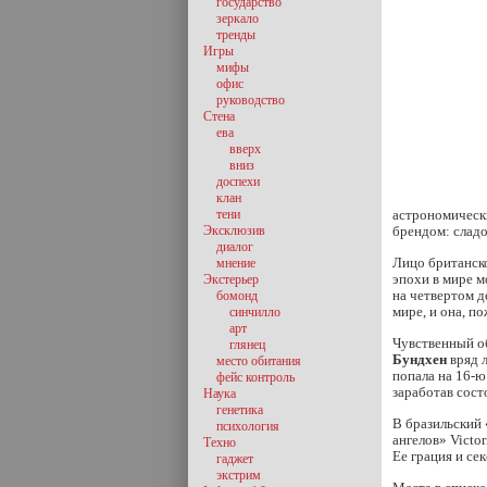
государство
зеркало
тренды
Игры
мифы
офис
руководство
Стена
ева
вверх
вниз
доспехи
клан
тени
астрономическ
Эксклюзив
брендом: слад
диалог
Лицо британск
мнение
эпохи в мире м
Экстерьер
на четвертом д
бомонд
мире, и она, п
синчилло
арт
Чувственный о
глянец
Бундхен
вряд л
место обитания
попала на 16-ю
фейс контроль
заработав сост
Наука
генетика
В бразильский
психология
ангелов» Victo
Техно
Ее грация и се
гаджет
экстрим