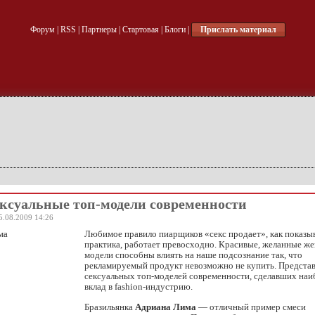
Форум
|
RSS
|
Партнеры
|
Стартовая
|
Блоги
|
Прислать материал
ксуальные топ-модели современности
5.08.2009 14:26
Любимое правило пиарщиков «секс продает», как показы
практика, работает превосходно. Красивые, желанные ж
модели способны влиять на наше подсознание так, что
рекламируемый продукт невозможно не купить. Предста
сексуальных топ-моделей современности, сделавших на
вклад в fashion-индустрию.
Бразильянка
Адриана Лима
— отличный пример смеси