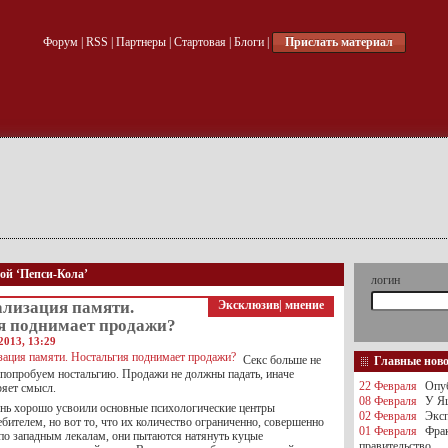
Форум
|
RSS
|
Партнеры
|
Стартовая
|
Блоги
|
Прислать материал
кой ‘Пепси-Кола’
логин
лизация памяти.
Эксклюзив
|
мнение
я поднимает продажи?
2013, 13:29
Секс больше не
Главные нов
е попробуем ностальгию. Продажи не должны падать, иначе
22 Февраля
Опуб
ряет смысл.
08 Февраля
У Яц
нь хорошо усвоили основные психологические центры
02 Февраля
Эксп
бителем, но вот то, что их количество ограниченно, совершенно
01 Февраля
Фра
 по западным лекалам, они пытаются натянуть куцые
правительство