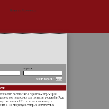
пароль
забыл пароль?
ости
ликовано соглашение о сирийском перемирии
енюка нет поддержки для принятия решений в Раде
орт Украины в ЕС сократился на четверть
кция БПП выдвинула семерых кандидатов в