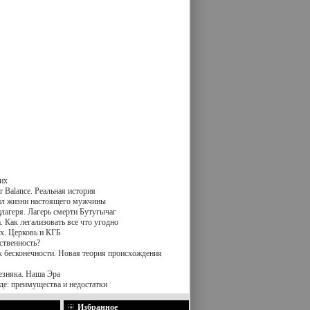
их
 Balance. Реальная история
вил жизни настоящего мужчины
лагеря. Лагерь смерти Бутугычаг
 Как легализовать все что угодно
х. Церковь и КГБ
ственность?
к бесконечности. Новая теория происхождения
езняка. Наша Эра
де: преимущества и недостатки
Избранное