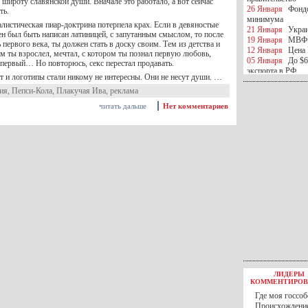
 широту славянской души. Вначале это работало, а вот сейчас
26 Января
Фондо
ть.
минимума
листическая пиар-доктрина потерпела крах. Если в девяностые
21 Января
Украи
н был быть написан латиницей, с запутанным смыслом, то после
19 Января
МВФ 
 первого века, ты должен стать в доску своим. Тем из детства и
12 Января
Цена 
м ты взрослел, мечтал, с котором ты познал первую любовь,
05 Января
До $6
 первый… Но повторюсь, секс перестал продавать.
экспорта в РФ
т и логотипы стали никому не интересны. Они не несут души. …
05 Января
Киев
ия
,
Пепси-Кола
,
Плакучая Ива
,
реклама
миротворческой 
05 Января
Герма
читать дальше
Нет комментариев
Ирана
04 Января
Саудо
отношения с Ира
25 Декабря
ВР п
в 2016 году
14 Декабря
Егип
российского лайн
10 Декабря
ЦБ К
минимума
07 Декабря
Поро
ИГИЛ
07 Декабря
Ущер
05 Декабря
32 ч
в Каспийском мо
01 Декабря
Юань
30 Ноября
С 1 д
ЛИДЕРЫ
30 Ноября
Росс
КОММЕНТИРОВ
27 Ноября
РФ о
Где моя госсоб
27 Ноября
ВВП 
Происхождение