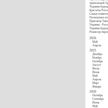
госбюджете
трипольской А
27 Ноября
Украи
Украина будущ
Турции
Браслеты Power
17 Ноября
Сред
Самые влиятел
шестилетнего ми
Посмертное вс
16 Ноября
​Пут
Приговор Тимо
13 Ноября
Цена 
Украина - Росс
10 Ноября
Круп
Украина будуще
10 Ноября
Штайн
Режиссер евро
особом статусе Д
03 Ноября
Мина
2026
Май
Апрель
2025
Декабрь
Ноябрь
Октябрь
Август
Июль
Июнь
Май
Апрель
Март
Январь
2020
Октябрь
Сентябрь
Июнь
Май