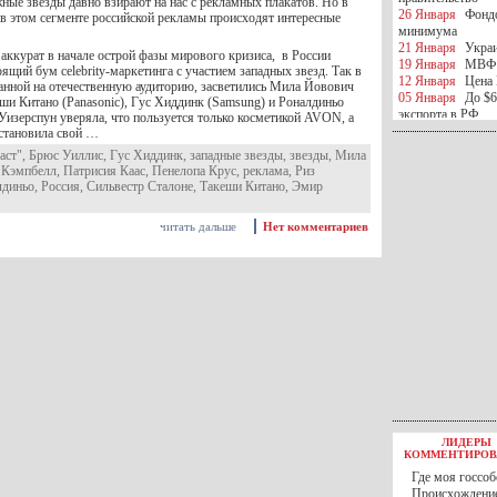
ные звезды давно взирают на нас с рекламных плакатов. Но в
26 Января
Фондо
 в этом сегменте российской рекламы происходят интересные
минимума
21 Января
Украи
 аккурат в начале острой фазы мирового кризиса, в России
19 Января
МВФ 
ящий бум celebrity-маркетинга с участием западных звезд. Так в
12 Января
Цена 
танной на отечественную аудиторию, засветились Мила Йовович
05 Января
До $6
еши Китано (Panasonic), Гус Хиддинк (Samsung) и Роналдиньо
экспорта в РФ
 Уизерспун уверяла, что пользуется только косметикой AVON, а
05 Января
Киев
становила свой …
миротворческой 
аст"
,
Брюс Уиллис
,
Гус Хиддинк
,
западные звезды
,
звезды
,
Мила
05 Января
Герма
 Кэмпбелл
,
Патрисия Каас
,
Пенелопа Крус
,
реклама
,
Риз
Ирана
лдиньо
,
Россия
,
Сильвестр Сталоне
,
Такеши Китано
,
Эмир
04 Января
Саудо
отношения с Ира
читать дальше
Нет комментариев
25 Декабря
ВР п
в 2016 году
14 Декабря
Егип
российского лайн
10 Декабря
ЦБ К
минимума
07 Декабря
Поро
ИГИЛ
07 Декабря
Ущер
05 Декабря
32 ч
в Каспийском мо
01 Декабря
Юань
30 Ноября
С 1 д
ЛИДЕРЫ
30 Ноября
Росс
КОММЕНТИРОВ
27 Ноября
РФ о
Где моя госсоб
27 Ноября
ВВП 
Происхождение