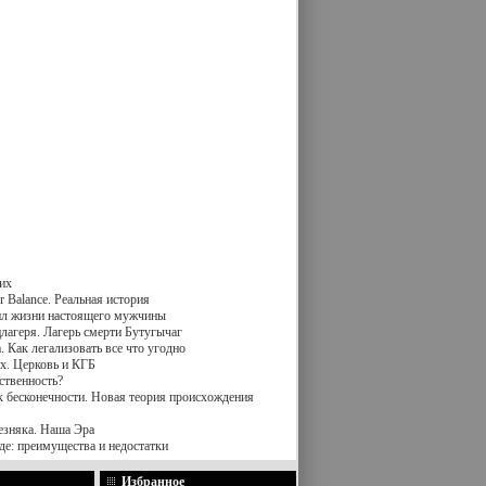
их
 Balance. Реальная история
вил жизни настоящего мужчины
лагеря. Лагерь смерти Бутугычаг
 Как легализовать все что угодно
х. Церковь и КГБ
ственность?
к бесконечности. Новая теория происхождения
езняка. Наша Эра
де: преимущества и недостатки
Избранное