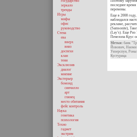
государство
Поэтому зарубеж
последнее время
зеркало
перемены.
тренды
Игры
Еще в 2008 году,
мифы
наблюдался насто
офис
рекламе, рассчи
руководство
(Samsonite), Так
(Lay’s). Еще Риз
Стена
Пенелопа Крус о
ева
вверх
Метки:
банк "Тр
вниз
Йовович
,
Наоми
доспехи
Уизерспун
,
Рона
клан
Кустурица
тени
Эксклюзив
диалог
мнение
Экстерьер
бомонд
синчилло
арт
глянец
место обитания
фейс контроль
Наука
генетика
психология
Техно
гаджет
экстрим