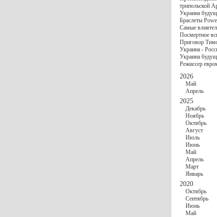
госбюджете
трипольской А
27 Ноября
Украи
Украина будущ
Турции
Браслеты Power
17 Ноября
Сред
Самые влиятел
шестилетнего ми
Посмертное вс
16 Ноября
​Пут
Приговор Тимо
13 Ноября
Цена 
Украина - Росс
10 Ноября
Круп
Украина будуще
10 Ноября
Штайн
Режиссер евро
особом статусе Д
03 Ноября
Мина
2026
Май
Апрель
2025
Декабрь
Ноябрь
Октябрь
Август
Июль
Июнь
Май
Апрель
Март
Январь
2020
Октябрь
Сентябрь
Июнь
Май