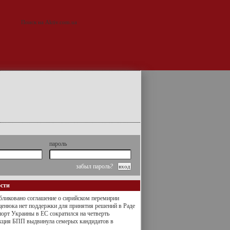
пароль
забыл пароль?
ости
ликовано соглашение о сирийском перемирии
енюка нет поддержки для принятия решений в Раде
орт Украины в ЕС сократился на четверть
кция БПП выдвинула семерых кандидатов в