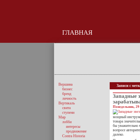
ГЛАВНАЯ
Вершина
Записи с мет
бизнес
бренд
Западные з
личность
зарабатыв
Вертикаль
Понедельник, 29
свита
ступени
мощный инструме
Мир
товара значитель
лобби
бы уважительно 
интересы
вопросе авторите
продвижение
далеко.
Contra Historia