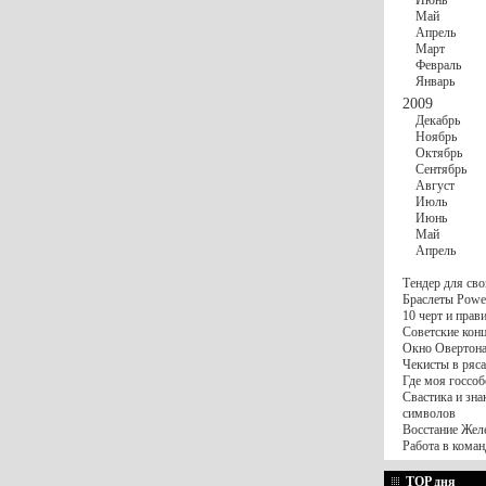
Июнь
Май
Апрель
Март
Февраль
Январь
2009
Декабрь
Ноябрь
Октябрь
Сентябрь
Август
Июль
Июнь
Май
Апрель
Тендер для сво
Браслеты Power
10 черт и пра
Советские конц
Окно Овертона.
Чекисты в ряса
Где моя госсоб
Свастика и зна
символов
Восстание Жел
Работа в коман
TOP дня