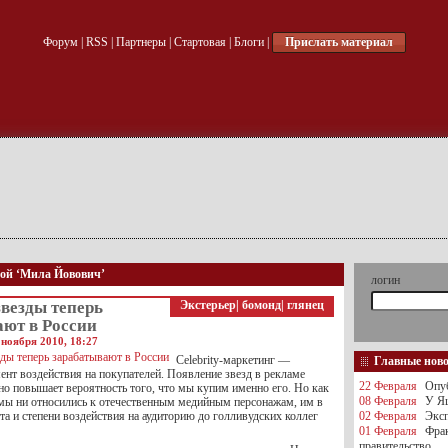
Форум
|
RSS
|
Партнеры
|
Стартовая
|
Блоги
|
Прислать материал
кой ‘Мила Йовович’
логин
везды теперь
Экстерьер
|
бомонд
|
глянец
ают в России
 ноября 2010, 18:27
Celebrity-маркетинг —
Главные нов
нт воздействия на покупателей. Появление звезд в рекламе
22 Февраля
Опуб
но повышает вероятность того, что мы купим именно его. Но как
08 Февраля
У Яц
мы ни относились к отечественным медийным персонажам, им в
та и степени воздействия на аудиторию до голливудских коллег
02 Февраля
Эксп
01 Февраля
Фра
правительство