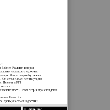
их
 Balance. Реальная история
вил жизни настоящего мужчины
лагеря. Лагерь смерти Бутугычаг
 Как легализовать все что угодно
х. Церковь и КГБ
ственность?
к бесконечности. Новая теория происхождения
езняка. Наша Эра
де: преимущества и недостатки
Избранное