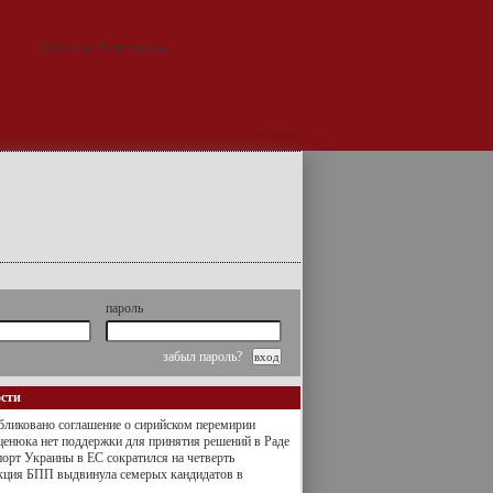
пароль
забыл пароль?
ости
ликовано соглашение о сирийском перемирии
енюка нет поддержки для принятия решений в Раде
орт Украины в ЕС сократился на четверть
кция БПП выдвинула семерых кандидатов в