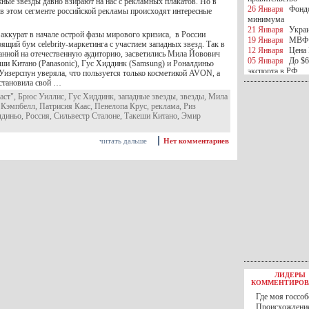
ные звезды давно взирают на нас с рекламных плакатов. Но в
26 Января
Фондо
 в этом сегменте российской рекламы происходят интересные
минимума
21 Января
Украи
 аккурат в начале острой фазы мирового кризиса, в России
19 Января
МВФ 
ящий бум celebrity-маркетинга с участием западных звезд. Так в
12 Января
Цена 
танной на отечественную аудиторию, засветились Мила Йовович
05 Января
До $6
еши Китано (Panasonic), Гус Хиддинк (Samsung) и Роналдиньо
экспорта в РФ
 Уизерспун уверяла, что пользуется только косметикой AVON, а
05 Января
Киев
становила свой …
миротворческой 
аст"
,
Брюс Уиллис
,
Гус Хиддинк
,
западные звезды
,
звезды
,
Мила
05 Января
Герма
 Кэмпбелл
,
Патрисия Каас
,
Пенелопа Крус
,
реклама
,
Риз
Ирана
лдиньо
,
Россия
,
Сильвестр Сталоне
,
Такеши Китано
,
Эмир
04 Января
Саудо
отношения с Ира
читать дальше
Нет комментариев
25 Декабря
ВР п
в 2016 году
14 Декабря
Егип
российского лайн
10 Декабря
ЦБ К
минимума
07 Декабря
Поро
ИГИЛ
07 Декабря
Ущер
05 Декабря
32 ч
в Каспийском мо
01 Декабря
Юань
30 Ноября
С 1 д
ЛИДЕРЫ
30 Ноября
Росс
КОММЕНТИРОВ
27 Ноября
РФ о
Где моя госсоб
27 Ноября
ВВП 
Происхождение