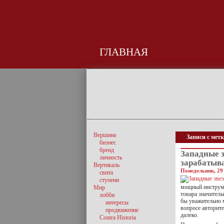
ГЛАВНАЯ
Вершина
Записи с мет
бизнес
бренд
Западные з
личность
зарабатыв
Вертикаль
Понедельник, 29
свита
ступени
мощный инструме
Мир
товара значитель
лобби
бы уважительно 
интересы
вопросе авторите
продвижение
далеко.
Contra Historia