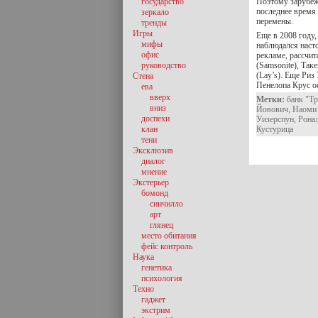
государство
Поэтому зарубеж
последнее время
зеркало
перемены.
тренды
Игры
Еще в 2008 году,
мифы
наблюдался насто
офис
рекламе, рассчи
руководство
(Samsonite), Так
(Lay’s). Еще Риз
Стена
Пенелопа Крус о
ева
вверх
Метки:
банк "Тр
вниз
Йовович
,
Наоми
доспехи
Уизерспун
,
Рона
клан
Кустурица
тени
Эксклюзив
диалог
мнение
Экстерьер
бомонд
синчилло
арт
глянец
место обитания
фейс контроль
Наука
генетика
психология
Техно
гаджет
экстрим