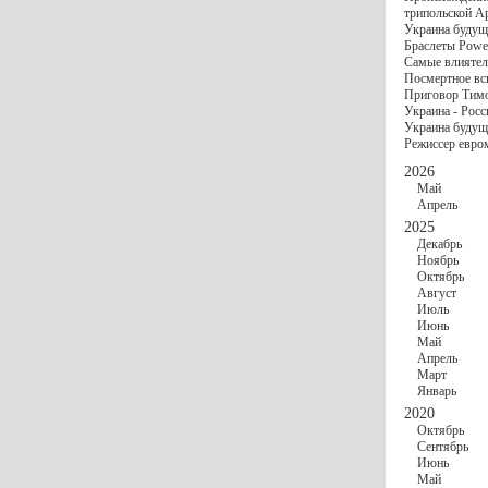
госбюджете
трипольской А
27 Ноября
Украи
Украина будущ
Турции
Браслеты Power
17 Ноября
Сред
Самые влиятел
шестилетнего ми
Посмертное вс
16 Ноября
​Пут
Приговор Тимо
13 Ноября
Цена 
Украина - Росс
10 Ноября
Круп
Украина будуще
10 Ноября
Штайн
Режиссер евро
особом статусе Д
03 Ноября
Мина
2026
Май
Апрель
2025
Декабрь
Ноябрь
Октябрь
Август
Июль
Июнь
Май
Апрель
Март
Январь
2020
Октябрь
Сентябрь
Июнь
Май