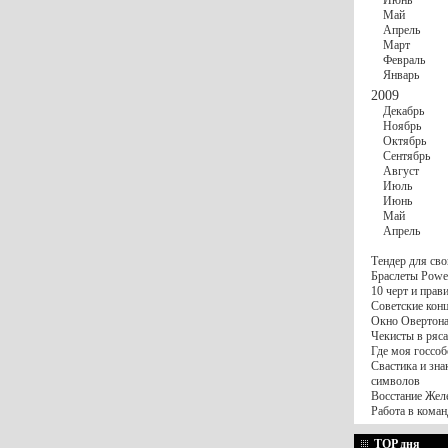
Июнь
Май
Апрель
Март
Февраль
Январь
2009
Декабрь
Ноябрь
Октябрь
Сентябрь
Август
Июль
Июнь
Май
Апрель
Тендер для сво
Браслеты Power
10 черт и пра
Советские конц
Окно Овертона.
Чекисты в ряса
Где моя госсоб
Свастика и зна
символов
Восстание Жел
Работа в коман
TOP дня