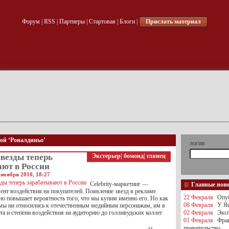
Форум
|
RSS
|
Партнеры
|
Стартовая
|
Блоги
|
Прислать материал
кой ‘Роналдиньо’
логин
везды теперь
Экстерьер
|
бомонд
|
глянец
ают в России
 ноября 2010, 18:27
Celebrity-маркетинг —
Главные нов
нт воздействия на покупателей. Появление звезд в рекламе
22 Февраля
Опуб
но повышает вероятность того, что мы купим именно его. Но как
08 Февраля
У Яц
мы ни относились к отечественным медийным персонажам, им в
та и степени воздействия на аудиторию до голливудских коллег
02 Февраля
Эксп
01 Февраля
Фра
правительство