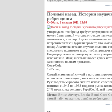
читат
Полный назад. Истории неудач
ребрендинга
Суббота, 8 января 2011, 15:09
утверждает, что бренд требует регулярного 
может быть разной – от двух-трех до пяти-се
оказывается, что порой даже незначительные
потребителя такой бурный протест, что комп
назад. Аналитики в таких случаях склонны сч
специально поднимает шум, чтобы привлечь в
Подтвердить или опровергнуть такие утверж
невозможно. Итак, шесть наиболее ярких ист
закончились полным провалом.
Coca-Cola
1985 год
Самый знаменитый случай в истории мировог
принять за провокацию, хотя многие именно т
Руководство мирового гиганта искало способ
напитка: с 1945 по 1983 год доля рынка комп
24% из-за конкуренции с PepsiCo. Новый про
Метки:
British Airways
,
Brooke Bond
,
Coca-Co
самый чай»
,
маркетинг
,
ошибки
,
ребрендинг
читат