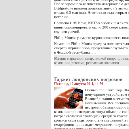
После огромного количества материалов о де
Bridgestone наконец признала вину, и 9 авгус
отзыве 6.5 млн шин. Этот отзыв стал вторым 
истории.
Согласно CBS News, NHTSA в конечном счете
шины спровоцировали около 200 смертельных
случаев увечий.
Philip Morris: у смерти курильщиков есть по
Компания Philip Morris придала положительн
смертей курильщиков, представив результаты
в Чешской республике, …
Метки:
маркетинг
,
пиар
,
плохой пиар
,
провал
компании
,
реклама
,
рекламная компания
Гаджет лондонских погромов
Пятница, 12 августа 2011, 14:56
Осенью прошлого года Bla
популярным устройством 
Великобритании в сегмен
мобильников. Все специал
пестрели объявлениями о
компании производителя, тогда объяснил св
потребительской эволюцией среднего класса:
кризиса наша аудитория стала сдержанней в 
смартфонов происходит медленнее, покупател
дешевые подержанные модели».