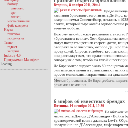
Грязные секреты бриллиантов
бомонд
Вторник, 8 ноября 2011, 20:44
синчилло
Продолжающаяс
арт
кампания бриллиантового гиганта Де Бирс, к
глянец
владении семьи Оппенгеймер, началась в 193
место обитания
слоган, который выражал бы одновременно р
фейс контроль
вечную любовь.
Наука
генетика
Поэтому нью-йоркское рекламное агентство 
психология
«бриллианты вечны». Хотя бриллианты можно
Техно
могут потерять цвет или согреть дотла, конц
гаджет
отображала волшебство, которое Де Бирс хот
экстрим
продукцией. Спросите любого, кто пытался п
Industry 4.0
они расскажут вам, что практически невозмо
Программа и Манифест
говоря уже о том, чтобы на такой инвестиции
Loading...
Де Бирс контролируют около 60 процентов м
они запасают камни и устанавливают на них ц
просто монополия, направленная на фиксаци
Метки:
бриллианты
,
Де Бирс
,
добыча
,
маркет
рекламная компания
чи
6 мифов об известных брендах
Пятница, 14 октября 2011, 19:39
На обложке к
маркетолога Дэвида Д’Алессандро «Войны б
древнегреческий воин в джинсах Levi’s. Обр
неслучайно: по Д’Алессандро, мифотворчест