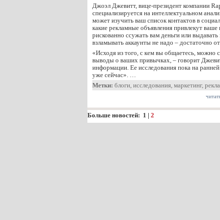
Джоэл Джевитт, вице-президент компании Rap
специализируется на интеллектуальном анали
может изучить ваш список контактов в социал
какие рекламные объявления привлекут ваше 
рискованно ссужать вам деньги или выдавать
взламывать аккаунты не надо – достаточно 
«Исходя из того, с кем вы общаетесь, можно 
выводы о ваших привычках, – говорит Джевит
информации. Ее исследования пока на ранней 
уже сейчас». …
Метки:
блоги
,
исследования
,
маркетинг
,
рекл
читат
Больше новостей:
1
|
2