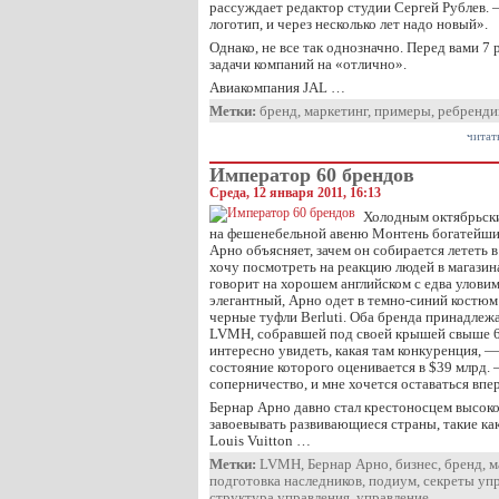
рассуждает редактор студии Сергей Рублев. 
логотип, и через несколько лет надо новый».
Однако, не все так однозначно. Перед вами 
задачи компаний на «отлично».
Авиакомпания JAL …
Метки:
бренд
,
маркетинг
,
примеры
,
ребренди
читат
Император 60 брендов
Среда, 12 января 2011, 16:13
Холодным октябрьски
на фешенебельной авеню Монтень богатейши
Арно объясняет, зачем он собирается лететь
хочу посмотреть на реакцию людей в магазин
говорит на хорошем английском с едва улов
элегантный, Арно одет в темно-синий костюм C
черные туфли Berluti. Оба бренда принадлеж
LVMH, собравшей под своей крышей свыше 6
интересно увидеть, какая там конкуренция, —
состояние которого оценивается в $39 млрд.
соперничество, и мне хочется оставаться впе
Бернар Арно давно стал крестоносцем высок
завоевывать развивающиеся страны, такие как
Louis Vuitton …
Метки:
LVMH
,
Бернар Арно
,
бизнес
,
бренд
,
м
подготовка наследников
,
подиум
,
секреты уп
структура управления
,
управление