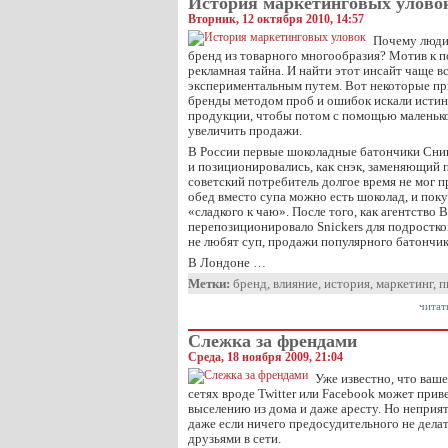
История маркетинговых улово
Вторник, 12 октября 2010, 14:57
Почему люди
бренд из товарного многообразия? Мотив к 
рекламная тайна. И найти этот инсайт чаще вс
экспериментальным путем. Вот некоторые пр
бренды методом проб и ошибок искали исти
продукции, чтобы потом с помощью маленьк
увеличить продажи.
В России первые шоколадные батончики Сник
и позиционировались, как снэк, заменяющий
советский потребитель долгое время не мог п
обед вместо супа можно есть шоколад, и покуп
«сладкого к чаю». После того, как агентство
перепозиционировало Snickers для подростко
не любят суп, продажи популярного батончик
В Лондоне …
Метки:
бренд
,
влияние
,
история
,
маркетинг
,
п
читат
Слежка за френдами
Среда, 18 ноября 2009, 21:04
Уже известно, что ваш
сетях вроде Twitter или Facebook может прив
выселению из дома и даже аресту. Но неприят
даже если ничего предосудительного не делат
друзьями в сети.