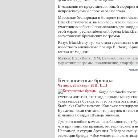
В компании не представляли, какой сюрприз 
непредсказуемый спрос через полгода.
Массовые беспорядки в Лондоне газета Guard
BlackBerry-бунтом: выяснилось, что большин
участников событий пользовались для коорд
этой марки; респектабельный бренд BlackBer
августовских британских погромов.
Казус BlackBerry тут же стали сравнивать с 
известного английского бренда Burberry. Ари
клетка от модного …
Метки:
BlackBerry
,
RIM
,
Великобритания
,
вл
маркетинг
,
погромы
,
продвижение
,
смартфон
читат
Бессловесные бренды
Четверг, 20 января 2011, 11:11
Когда Starbucks после
сменила логотип, этот ход породил массу спо
узнаваемость бренда то, что на нем осталась 
Starbucks Coffee исчезла. Как cказал гендире
Еременко, если считать, что рисунок и текст в 
компания Говарда Шульца онемела.
Для чего вообще компании избавляются от бук
что причины, как правило, эзотерические, а н
Например, в студии Артемия Лебедева смену
эволюции бренда. «Все меняется, и логотипы