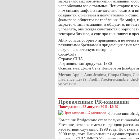
маркетинговых коммуникаций компании, особ
испробованы все остальные. Чем старше и зам
ним связано мифов. Замечательно, если эти 
создаются клиентами и покупателями и стано
фольклора общества потребления. Но мифы,
маркетологами компании, в общем-то, ничем 
управлять, они всегда сочетаются с корпора
вектором бизнеса, а еще про них пишут в пре
Aktiv.com.ua собрал 6 правдивых и не очень 
различными брендами и придающих этим мар
некую человеческую историю.
Coca-Cola
Страна: США
Год появления продукта: 1886
Основатели: Джон Стит Пембертон (изобрета
Метки:
Apple
,
Aunt Jemima
,
Chupa Chups
,
Coc
Insurance
,
Levi’s
,
Pirelli
,
Procter&Gamble
,
Uncl
маркетинг
чи
Проваленные PR-кампании
Понедельник, 22 августа 2011, 15:49
Фиаско шин Bridg
Компания Bridgestone стала получать жалобы
Firestone, которые имели тенденцию расслаи
несчастным случаям, с 1998 года. Но отказыв
2000 года, пока Национальная администраци
движения США (NHTSA) не развернула крупн