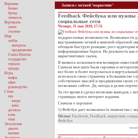
Вершина
Записи с меткой ‘маркетинг’
бизнес
бренд
Feedback Фейсбука или нужны 
личность
социальные сети
Вертикаль
Четверг, 31 мая 2018, 17:51
свита
ступени
Мир
подарил новые возможности. Возможности д
лобби
выстраиванию четкой и внятной обратной свя
интересы
обещали быструю реакцию, рост аудитории и
продвижение
информационные берега. Но реальность как о
Contra Historia
маркетинговых сказок.
государство
Я являюсь пользователем всемирно известной 
зеркало
Сначала мои шаги были скромны и нетороплив
тренды
все более и более погружаться в виртуальный
Игры
использую свою страничку в большинстве сл
мифы
собственных мыслей и продвижения своих ста
офис
нескольких сайтах. Да, иногда я делаю перепо
руководство
Стена
За это время я сделал несколько выводов, с к
ева
страницах моего интернет издания.
вверх
Сначала о хорошем:
вниз
1) Фейсбук дает возможность знакомства с л
доспехи
клан
Метки:
Facebook
,
Feedback
,
маркетинг
,
социа
тени
Фейсбук
Эксклюзив
читат
диалог
мнение
Экстерьер