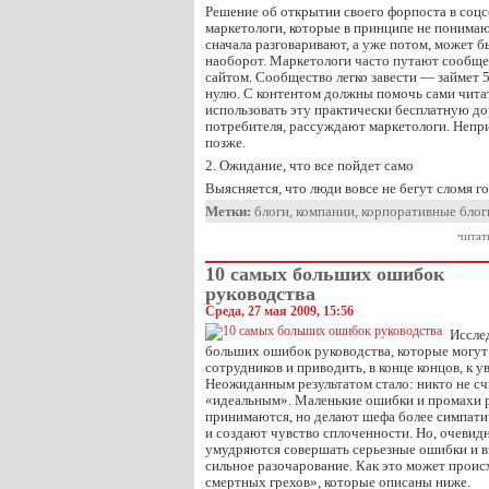
Решение об открытии своего форпоста в соц
маркетологи, которые в принципе не понимаю
сначала разговаривают, а уже потом, может б
наоборот. Маркетологи часто путают сообще
сайтом. Сообщество легко завести — займет 5
нулю. С контентом должны помочь сами чита
использовать эту практически бесплатную д
потребителя, рассуждают маркетологи. Непр
позже.
2. Ожидание, что все пойдет само
Выясняется, что люди вовсе не бегут сломя го
Метки:
блоги
,
компании
,
корпоративные блог
читат
10 самых больших ошибок
руководства
Среда, 27 мая 2009, 15:56
Иссле
больших ошибок руководства, которые могут
сотрудников и приводить, в конце концов, к
Неожиданным результатом стало: никто не сч
«идеальным». Маленькие ошибки и промахи р
принимаются, но делают шефа более симпати
и создают чувство сплоченности. Но, очевид
умудряются совершать серьезные ошибки и 
сильное разочарование. Как это может проис
смертных грехов», которые описаны ниже.