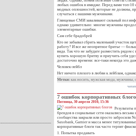
людях. Однако, помня полезные советы стили
любых ошибок в имидже. Перед вами топ-10
модных оплошностей, которые не должны, пр
случаться с нашими мужчинами.
Глянцевые СМИ заваливают сильный пол инфо
однако удивительно: многие мужчины продо
элементарные ошибки.
Сам себе брадобрей
Кто не забывал сбрить маленький участок ще
работу? И все же неопрятное бритье — боль
вида. Так что не забудьте разместить рядом с 
купить хорошую бритву и приучить себя уде
достаточно времени: все-таки некогда это да
Человек-лейбл
Нет ничего плохого в любви к лейблам, однак
Метки:
как носить
,
мужская мода
,
мужчины
,
читат
7 ошибок корпоративных блог
Пятница, 30 апреля 2010, 15:36
Результаты 
брендов в социальные сети оказались весьма
сообщества закрыли или просто забросили N
Saxobank, Garnier и масса менее титулованн
корпоративные блоги так часто терпят фиаск
1. Попытка продавать