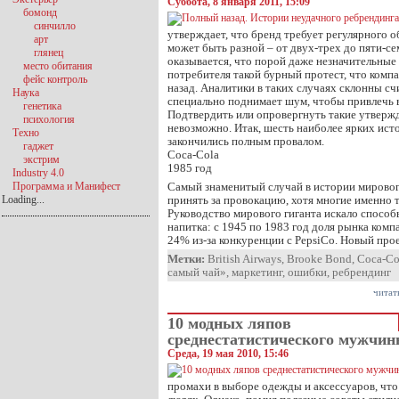
Суббота, 8 января 2011, 15:09
бомонд
синчилло
утверждает, что бренд требует регулярного 
арт
может быть разной – от двух-трех до пяти-се
глянец
оказывается, что порой даже незначительные
место обитания
потребителя такой бурный протест, что комп
фейс контроль
назад. Аналитики в таких случаях склонны сч
Наука
специально поднимает шум, чтобы привлечь в
генетика
Подтвердить или опровергнуть такие утверж
психология
невозможно. Итак, шесть наиболее ярких ист
Техно
закончились полным провалом.
гаджет
Coca-Cola
экстрим
1985 год
Industry 4.0
Программа и Манифест
Самый знаменитый случай в истории мировог
Loading...
принять за провокацию, хотя многие именно т
Руководство мирового гиганта искало способ
напитка: с 1945 по 1983 год доля рынка комп
24% из-за конкуренции с PepsiCo. Новый про
Метки:
British Airways
,
Brooke Bond
,
Coca-Co
самый чай»
,
маркетинг
,
ошибки
,
ребрендинг
читат
10 модных ляпов
среднестатистического мужчи
Среда, 19 мая 2010, 15:46
промахи в выборе одежды и аксессуаров, чт