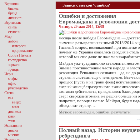
Вершина
Записи с меткой ‘ошибки’
бизнес
бренд
Ошибки и достижения
личность
Евромайдана и революции дост
Вертикаль
Четверг, 29 мая 2014, 15:08
свита
ступени
Мир
месяца после победы Евромайдана — достато
лобби
значение разыгравшихся зимой 2013/2014 в ц
интересы
Главный вопрос, возникающий при попытке 
продвижение
почему же Украина оказалась сегодня в столь
Contra Historia
которой мы еще даже не начали выкарабкиват
государство
Майдан уже традиционно становится местом 
зеркало
Зимнее противостояние части народа и власти
тренды
революция. Революция сознания – да, но до
Игры
страны и системы еще очень далеко. Все-так
мифы
процесс (пусть и на грани фола) испугавшим
офис
скорый конец безраздельного экономического
руководство
заставил действовать, прикрываясь благоро
Стена
сверг сверхклептомана, не решив больше ни 
ева
напротив, породил новые. Майдан, будем наде
вверх
объединит страну. …
вниз
доспехи
Метки:
евромайдан
,
ошибки
,
результаты
клан
чи
тени
Эксклюзив
Полный назад. Истории неудач
диалог
ребрендинга
мнение
Экстерьер