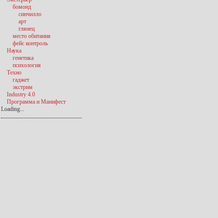
бомонд
синчилло
арт
глянец
место обитания
фейс контроль
Наука
генетика
психология
Техно
гаджет
экстрим
Industry 4.0
Программа и Манифест
Loading...