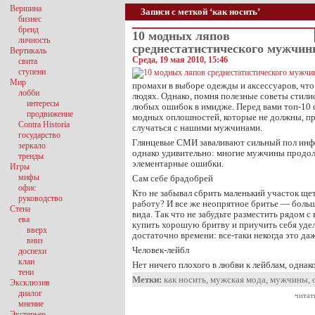
Вершина
Записи с меткой ‘как носить’
бизнес
бренд
10 модных ляпов
личность
среднестатистического мужчи
Вертикаль
Среда, 19 мая 2010, 15:46
свита
ступени
Мир
промахи в выборе одежды и аксессуаров, чт
лобби
людях. Однако, помня полезные советы стили
интересы
любых ошибок в имидже. Перед вами топ-10
продвижение
модных оплошностей, которые не должны, пр
Contra Historia
случаться с нашими мужчинами.
государство
Глянцевые СМИ заваливают сильный пол инфо
зеркало
однако удивительно: многие мужчины продо
тренды
элементарные ошибки.
Игры
мифы
Сам себе брадобрей
офис
Кто не забывал сбрить маленький участок ще
руководство
работу? И все же неопрятное бритье — боль
Стена
вида. Так что не забудьте разместить рядом с 
ева
купить хорошую бритву и приучить себя уде
вверх
достаточно времени: все-таки некогда это да
вниз
Человек-лейбл
доспехи
клан
Нет ничего плохого в любви к лейблам, однак
тени
Метки:
как носить
,
мужская мода
,
мужчины
,
Эксклюзив
диалог
читат
мнение
Экстерьер