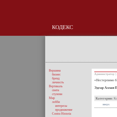
КОДЕКС
Вершина
Администратор | 
бизнес
бренд
«Нестерпимо б
личность
Вертикаль
Эдгар Аллан 
свита
ступени
Мир
Категория:
К
лобби
вверх
интересы
продвижение
Contra Historia