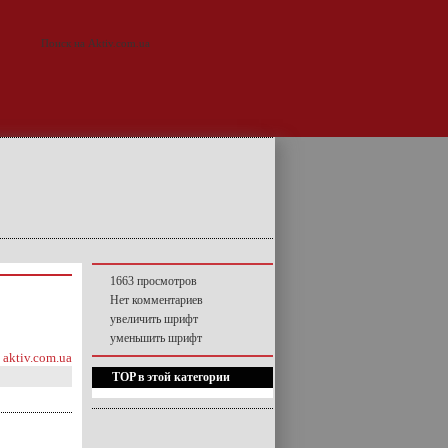
1663 просмотров
Нет комментариев
увеличить шрифт
уменьшить шрифт
aktiv.com.ua
TOP в этой категории