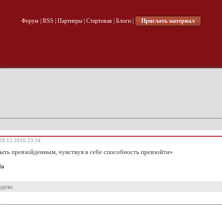
Форум
|
RSS
|
Партнеры
|
Стартовая
|
Блоги
|
Прислать материал
28.12.2010 23:34
ыть превзойденным, чувствуя в себе способность превзойти»
По
одекс