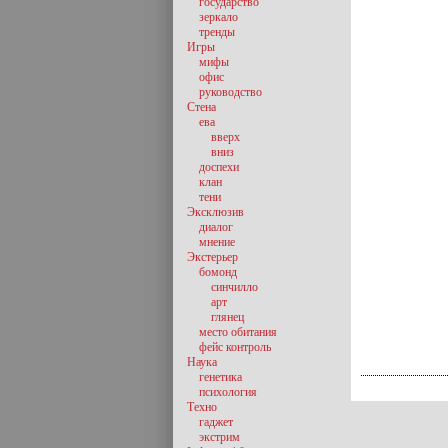
государство
зеркало
тренды
Игры
мифы
офис
руководство
Стена
ева
вверх
вниз
доспехи
клан
тени
Эксклюзив
диалог
мнение
Экстерьер
бомонд
синчилло
арт
глянец
место обитания
фейс контроль
Наука
генетика
психология
Техно
гаджет
экстрим