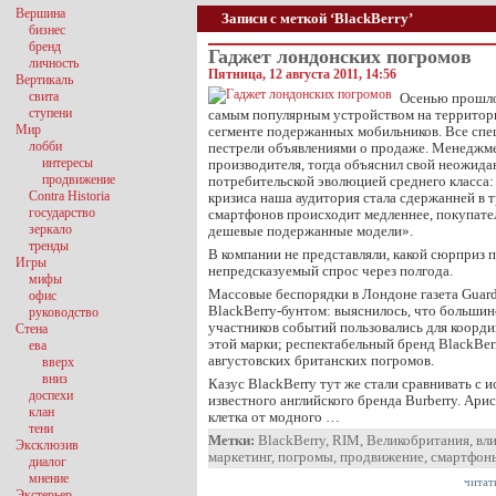
Вершина
Записи с меткой ‘BlackBerry’
бизнес
бренд
Гаджет лондонских погромов
личность
Пятница, 12 августа 2011, 14:56
Вертикаль
свита
Осенью прошлог
ступени
самым популярным устройством на территор
Мир
сегменте подержанных мобильников. Все спе
лобби
пестрели объявлениями о продаже. Менеджм
интересы
производителя, тогда объяснил свой неожид
продвижение
потребительской эволюцией среднего класса:
Contra Historia
кризиса наша аудитория стала сдержанней в 
государство
смартфонов происходит медленнее, покупател
зеркало
дешевые подержанные модели».
тренды
В компании не представляли, какой сюрприз 
Игры
непредсказуемый спрос через полгода.
мифы
Массовые беспорядки в Лондоне газета Guard
офис
BlackBerry-бунтом: выяснилось, что большин
руководство
участников событий пользовались для коорд
Стена
этой марки; респектабельный бренд BlackBer
ева
августовских британских погромов.
вверх
вниз
Казус BlackBerry тут же стали сравнивать с 
доспехи
известного английского бренда Burberry. Ари
клан
клетка от модного …
тени
Метки:
BlackBerry
,
RIM
,
Великобритания
,
вл
Эксклюзив
маркетинг
,
погромы
,
продвижение
,
смартфон
диалог
мнение
читат
Экстерьер