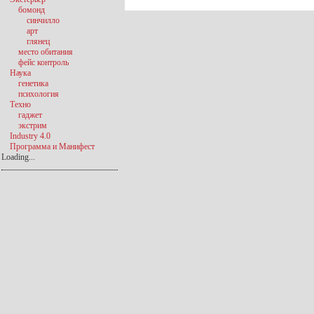
бомонд
синчилло
арт
глянец
место обитания
фейс контроль
Наука
генетика
психология
Техно
гаджет
экстрим
Industry 4.0
Программа и Манифест
Loading...