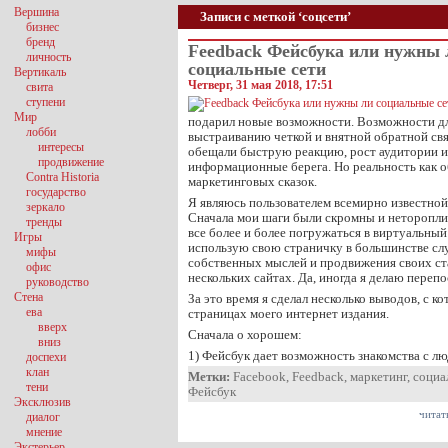
Вершина
Записи с меткой ‘соцсети’
бизнес
бренд
Feedback Фейсбука или нужны 
личность
социальные сети
Вертикаль
Четверг, 31 мая 2018, 17:51
свита
ступени
Мир
подарил новые возможности. Возможности д
лобби
выстраиванию четкой и внятной обратной свя
интересы
обещали быструю реакцию, рост аудитории и
продвижение
информационные берега. Но реальность как о
Contra Historia
маркетинговых сказок.
государство
Я являюсь пользователем всемирно известной 
зеркало
Сначала мои шаги были скромны и нетороплив
тренды
все более и более погружаться в виртуальный
Игры
использую свою страничку в большинстве сл
мифы
собственных мыслей и продвижения своих ста
офис
нескольких сайтах. Да, иногда я делаю перепо
руководство
Стена
За это время я сделал несколько выводов, с к
ева
страницах моего интернет издания.
вверх
Сначала о хорошем:
вниз
1) Фейсбук дает возможность знакомства с л
доспехи
клан
Метки:
Facebook
,
Feedback
,
маркетинг
,
социа
тени
Фейсбук
Эксклюзив
читат
диалог
мнение
Экстерьер