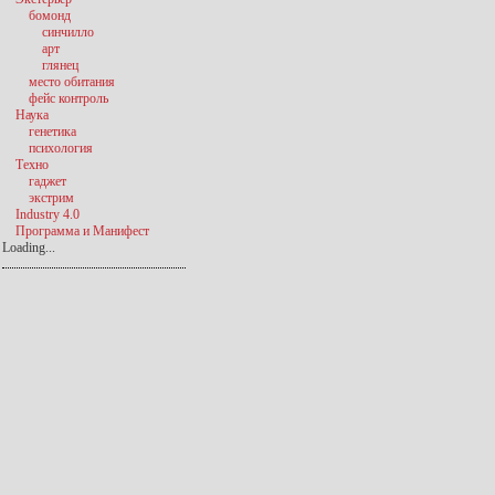
бомонд
синчилло
арт
глянец
место обитания
фейс контроль
Наука
генетика
психология
Техно
гаджет
экстрим
Industry 4.0
Программа и Манифест
Loading...