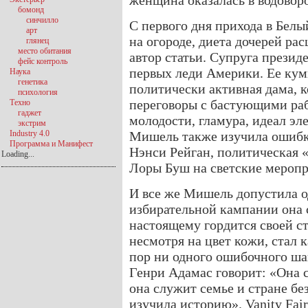
женщина оказалась в водовор
бомонд
синчилло
С первого дня прихода в Бел
арт
на огороде, диета дочерей ра
глянец
место обитания
автор статьи. Супруга презид
фейс контроль
первых леди Америки. Ее кум
Наука
генетика
политически активная дама, 
психология
переговоры с бастующими ра
Техно
гаджет
молодости, гламура, идеал э
экстрим
Industry 4.0
Мишель также изучила ошибки
Программа и Манифест
Нэнси Рейган, политическая 
Loading...
Лоры Буш на светские меропр
И все же Мишель допустила о
избирательной кампании она с
настоящему гордится своей ст
несмотря на цвет кожи, стал 
пор ни одного ошибочного ш
Генри Адамас говорит: «Она 
она служит семье и стране бе
изучила историю». Vanity Fai