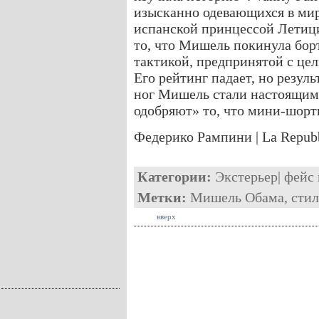
изысканно одевающихся в мир
испанской принцессой Летици
то, что Мишель покинула борт
тактикой, предпринятой с це
Его рейтинг падает, но резул
ног Мишель стали настоящим
одобряют» то, что мини-шорт
Федерико Рампини | La Repub
Категории:
Экстерьер
|
фейс 
Метки:
Мишель Обама
,
стил
вверх