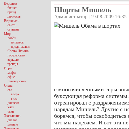
Вершина
Шорты Мишель
бизнес
бренд
Администратор | 19.08.2009 16:35
личность
Вертикаль
свита
ступени
Мир
лобби
интересы
продвижение
Contra Historia
государство
зеркало
тренды
Игры
мифы
офис
руководство
Стена
с многочисленными серьезны
ева
вверх
буксующая реформа системы з
вниз
отреагировал с раздражением:
доспехи
клан
нарядам Мишель? Другие с не
тени
боремся, чтобы освободиться 
Эксклюзив
диалог
что мы надеваем. И вот эта н
мнение
Экстерьер