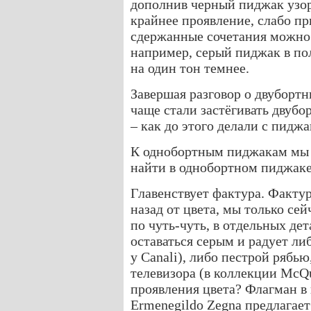
дополнив черный пиджак узор
крайнее проявление, слабо п
сдержанные сочетания можно 
например, серый пиджак в п
на один тон темнее.
Завершая разговор о двубортн
чаще стали застёгивать двубо
– как до этого делали с пидж
К однобортным пиджакам мы 
найти в однобортном пиджаке
Главенствует фактура. Фактур
назад от цвета, мы только сей
по чуть-чуть, в отдельных де
оставаться серым и радует ли
у Canali), либо пестрой рябью
телевизора (в коллекции McQu
проявления цвета? Флагман в
Ermenegildo Zegna предлагае