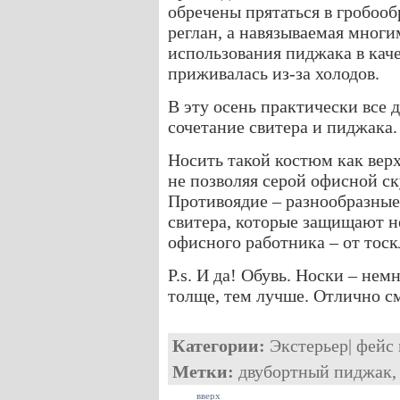
обречены прятаться в гробоо
реглан, а навязываемая многи
использования пиджака в кач
приживалась из-за холодов.
В эту осень практически все
сочетание свитера и пиджака.
Носить такой костюм как вер
не позволяя серой офисной ск
Противоядие – разнообразные 
свитера, которые защищают не
офисного работника – от тоск
P.s. И да! Обувь. Носки – нем
толще, тем лучше. Отлично с
Категории:
Экстерьер
|
фейс 
Метки:
двубортный пиджак
вверх