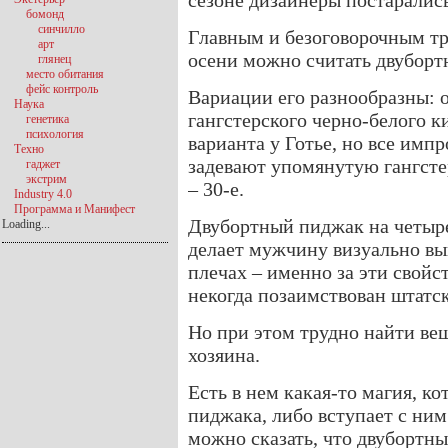
сезоне дизайнеры постарались
бомонд
синчилло
Главным и безоговорочным т
арт
осени можно считать двуборт
глянец
место обитания
фейс контроль
Вариации его разнообразны: о
Наука
гангстерского черно-белого к
генетика
психология
варианта у Готье, но все импр
Техно
задевают упомянутую гангсте
гаджет
экстрим
– 30-е.
Industry 4.0
Программа и Манифест
Двубортный пиджак на четыре
Loading...
делает мужчину визуально вы
плечах – именно за эти свойс
некогда позаимствован штатс
Но при этом трудно найти вещ
хозяина.
Есть в нем какая-то магия, к
пиджака, либо вступает с ни
можно сказать, что двубортн