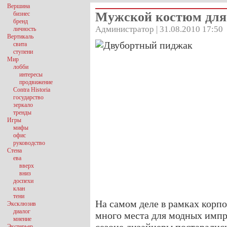
Вершина
Мужской костюм для
бизнес
бренд
Администратор | 31.08.2010 17:50
личность
Вертикаль
свита
ступени
Мир
лобби
интересы
продвижение
Contra Historia
государство
зеркало
тренды
Игры
мифы
офис
руководство
Стена
ева
вверх
вниз
доспехи
клан
тени
На самом деле в рамках корпо
Эксклюзив
диалог
много места для модных импр
мнение
Экстерьер