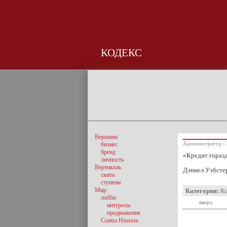
КОДЕКС
Вершина
Администратор | 
бизнес
бренд
«Кредит горазд
личность
Вертикаль
Дэниел Уэбстер
свита
ступени
Мир
Категория:
К
лобби
вверх
интересы
продвижение
Contra Historia