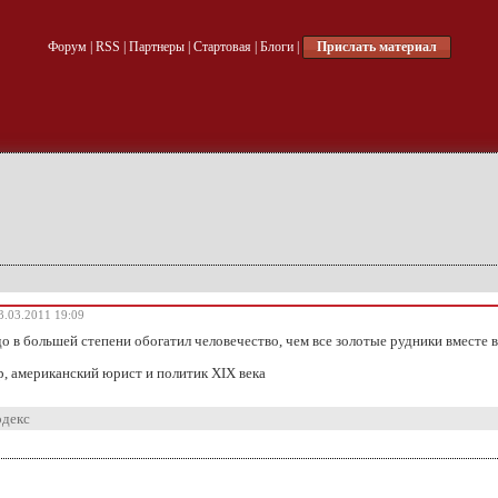
Форум
|
RSS
|
Партнеры
|
Стартовая
|
Блоги
|
Прислать материал
3.03.2011 19:09
о в большей степени обогатил человечество, чем все золотые рудники вместе 
, американский юрист и политик XIX века
одекс