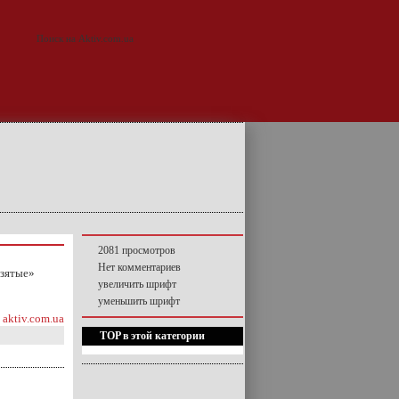
2081 просмотров
Нет комментариев
взятые»
увеличить шрифт
уменьшить шрифт
aktiv.com.ua
TOP в этой категории