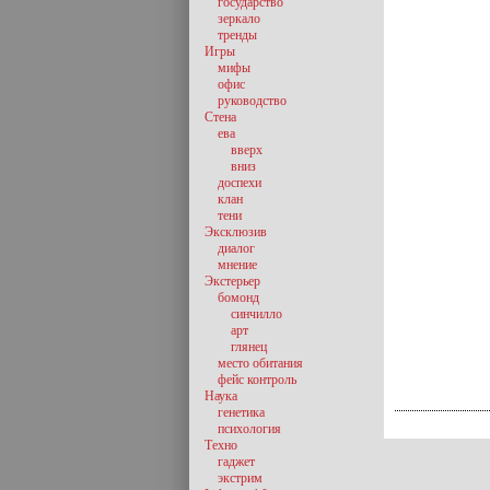
государство
зеркало
тренды
Игры
мифы
офис
руководство
Стена
ева
вверх
вниз
доспехи
клан
тени
Эксклюзив
диалог
мнение
Экстерьер
бомонд
синчилло
арт
глянец
место обитания
фейс контроль
Наука
генетика
психология
Техно
гаджет
экстрим