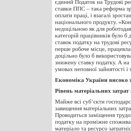
єдиний Податок на Трудові ре
ставки ППС – така реформа з
оплати праці, і взагалі зроста
національного продукту. «Кон
недоцільною як для роботодав
категорій працівників було б
ставок податку на трудові ресу
перше робоче місце, працевла
доцільно було б використовува
знижену ставку податку. А на
умовах неповної зайнятості і т
Економіка України високо з
Рівень матеріальних затрат
Майже всі суб’єкти господарс
завищення матеріальних затр
Проводиться заміщення трудо
податку на проміжне спожива
матеріало та ресурсо затратні