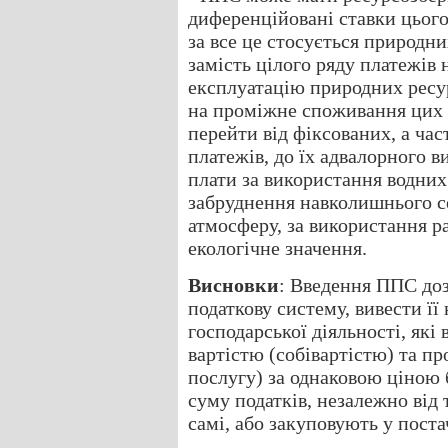
диференційовані ставки цього
за все це стосується природни
замість цілого ряду платежів
експлуатацію природних ресур
на проміжне споживання цих р
перейти від фіксованих, а час
платежів, до їх адвалорного в
плати за використання водних
забруднення навколишнього с
атмосферу, за використання р
екологічне значення.
Висновки
: Введення ППС доз
податкову систему, вивести її 
господарської діяльності, як
вартістю (собівартістю) та пр
послугу) за однаковою ціною 
суму податків, незалежно від 
самі, або закуповують у пост