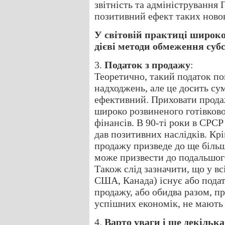
звітність та адміністрування
позитивний ефект таких ново
У світовій практиці широко
дієві методи обмеження субс
3.
Податок з продажу
:
Теоретично, такий податок по
надходжень, але це досить су
ефективний. Приховати продаж
широко розвиненого готівковог
фінансів. В 90-ті роки в СРСР 
дав позитивних наслідків. Кр
продажу призведе до ще більш
може призвести до подальшого
Також слід зазначити, що у в
США, Канада) існує або подат
продажу, або обидва разом, п
успішних економік, не мають 
4.
Варто уваги і ще декільк