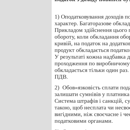
1) Оподатковування доходів 
характер. Багаторазове обкла
Прикладом здійснення цього 
обороту, коли обкладання обо
кривій, на податок на додатко
продукт обкладається податком
У результаті кожна надбавка д
проходження по виробничому 
обкладається тільки один раз
ПДВ.
2) Обов»язковість сплати под
залишати сумнівів у платника
Система штрафів і санкцій, с
такою, щоб несплата чи несво
вигідними, ніж своєчасне і ч
податковими органами.