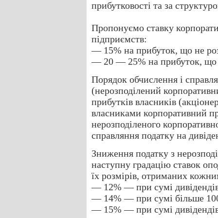
прибутковості та за структур
Пропонуємо ставку корпоратив
підприємств:
— 15% на прибуток, що не роз
— 20 — 25% на прибуток, що р
Порядок обчислення і справля
(нерозподілений корпоративни
прибутків власників (акціоне
власниками корпоративний пр
нерозподіленого корпоративно
справляння податку на дивіде
Зниження податку з нерозпод
наступну градацію ставок опо
їх розмірів, отриманих кожни
— 12% — при сумі дивідендів д
— 14% — при сумі більше 100 д
— 15% — при сумі дивідендів,