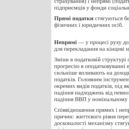
страхування) і непрямі (пода
підприємців у фонди соціальн
Прямі податки
стягуються бе
фізичних і юридичних осіб.
Непрямі
— у процесі руху дох
для перекладання на кінцеві н
Зміни в податковій структурі
прогресію в оподатковуванні 
сильніше впливають на доходи
податків. Головним інструмен
окремих видів податків, під я
падіння надходжень від певно
падіння ВВП у номінальному 
Співвідношення прямих і непр
причин: життєвого рівня пере
досконалості механізму стягув