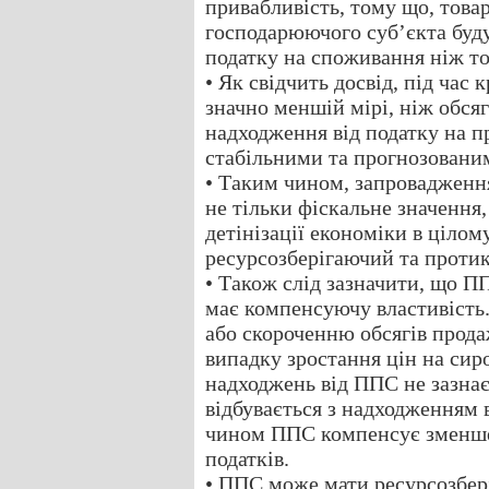
привабливість, тому що, това
господарюючого суб’єкта буду
податку на споживання ніж то
• Як свідчить досвід, під час
значно меншій мірі, ніж обся
надходження від податку на 
стабільними та прогнозованим
• Таким чином, запровадженн
не тільки фіскальне значення,
детінізації економіки в цілом
ресурсозберігаючий та проти
• Також слід зазначити, що 
має компенсуючу властивість.
або скороченню обсягів продаж
випадку зростання цін на сир
надходжень від ППС не зазнає 
відбувається з надходженням 
чином ППС компенсує зменше
податків.
• ППС може мати ресурсозбер