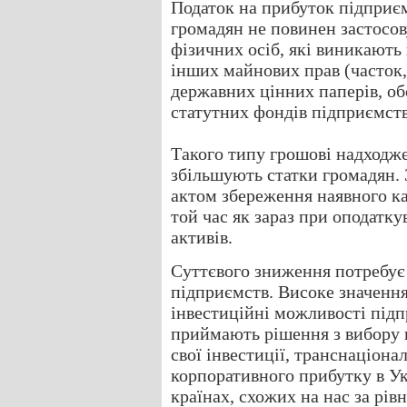
Податок на прибуток підприєм
громадян не повинен застосов
фізичних осіб, які виникають
інших майнових прав (часток, 
державних цінних паперів, обє
статутних фондів підприємств
Такого типу грошові надходже
збільшують статки громадян. 
актом збереження наявного ка
той час як зараз при оподатку
активів.
Суттєвого зниження потребує 
підприємств. Високе значення
інвестиційні можливості підпр
приймають рішення з вибору к
свої інвестиції, транснаціона
корпоративного прибутку в У
країнах, схожих на нас за рів