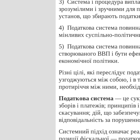
3) Система і процедура випла
зрозумілими і зручними для п
установ, що збирають податки
4) Податкова система повинна
мінливих суспільно-політични
5) Податкова система повинна
створюваного ВВП і бути ефе
економічної політики.
Різні цілі, які переслідує под
узгоджуються між собою, і в 
протиріччя між ними, необхі
Податкова система
— це суку
зборів і платежів; принципів 
скасування; дій, що забезпечу
відповідальність за порушенн
Системний підхід означає реа
позиції фіскальної — податко