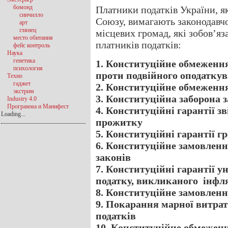
бомонд
Платники податків України, я
синчилло
Союзу, вимагають законодавчо
арт
глянец
місцевих громад, які зобов’я
место обитания
платників податків:
фейс контроль
Наука
генетика
1. Конституційне обмеження
психология
проти подвійного оподаткув
Техно
гаджет
2. Конституційне обмеженн
экстрим
3. Конституційна заборона 
Industry 4.0
Программа и Манифест
4. Конституційні гарантії з
Loading...
прожитку
5. Конституційні гарантії 
6. Конституційне замовленн
законів
7. Конституційні гарантії 
податку, викликаного інфл
8. Конституційне замовленн
9. Покарання марної витрат
податків
10. Конституційне обмежен