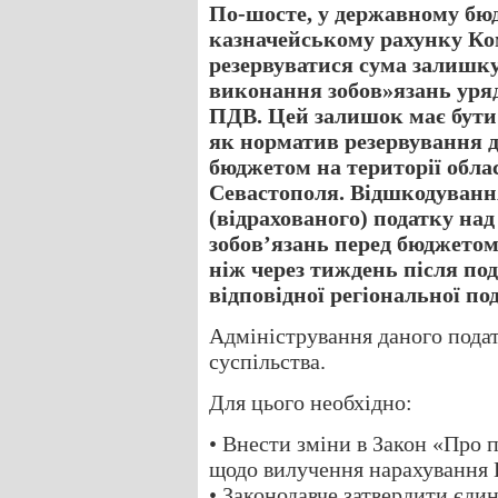
По-шосте, у державному бюд
казначейському рахунку К
резервуватися сума залишк
виконання зобов»язань уряд
ПДВ. Цей залишок має бути
як норматив резервування д
бюджетом на території облас
Севастополя. Відшкодуванн
(відрахованого) податку на
зобов’язань перед бюджетом
ніж через тиждень після по
відповідної регіональної под
Адміністрування даного подат
суспільства.
Для цього необхідно:
• Внести зміни в Закон «Про п
щодо вилучення нарахування 
• Законодавче затвердити єди