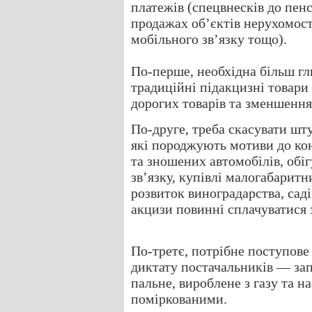
платежів (спецвнесків до пен
продажах об’єктів нерухомості
мобільного зв’язку тощо).
По-перше, необхідна більш гл
традиційні підакцизні товари
дорогих товарів та зменшенн
По-друге, треба скасувати шт
які породжують мотиви до ко
та зношених автомобілів, обі
зв’язку, купівлі малогабаритн
розвиток виноградарства, саді
акцизи повинні сплачуватися з
По-третє, потрібне поступов
диктату постачальників — за
пальне, вироблене з газу та н
поміркованими.