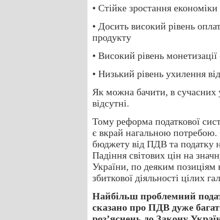
• Стійке зростання економіки
• Досить високий рівень опла
продукту
• Високий рівень монетизації
• Низький рівень ухилення від
Як можна бачити, в сучасних 
відсутні.
Тому реформа податкової сис
є вкрай нагальною потребою. 
бюджету від ПДВ та податку н
Падіння світових цін на значн
України, по деяким позиціям в
збиткової діяльності цілих га
Найбільш проблемний подат
сказано про ПДВ дуже багато
роз’яснень до Закону Украї