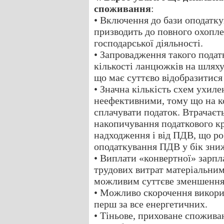
споживання
:
• Включення до бази оподатк
призводить до повного охопле
господарської діяльності.
• Запровадження такого подат
кількості ланцюжків на шляху
що має суттєво відобразитися 
• Значна кількість схем ухиле
неефективними, тому що на к
сплачувати податок. Втрачаєт
накопичування податкового к
надходження і від ПДВ, що р
оподаткування ПДВ у бік зни
• Виплати «конвертної» зарпл
трудових витрат матеріальним
можливим суттєве зменшення 
• Можливо скорочення викорис
перш за все енергетичних.
• Тіньове, приховане спожива