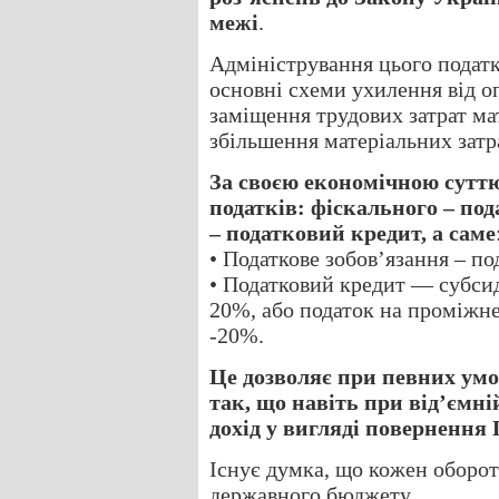
межі
.
Адміністрування цього податк
основні схеми ухилення від о
заміщення трудових затрат ма
збільшення матеріальних затр
За своєю економічною сутт
податків: фіскального – под
– податковий кредит, а саме
• Податкове зобов’язання – п
• Податковий кредит — субси
20%, або податок на проміжн
-20%.
Це дозволяє при певних умо
так, що навіть при від’ємн
дохід у вигляді повернення
Існує думка, що кожен оборот
державного бюджету.