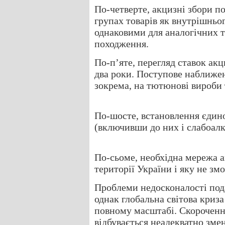
По-четверте, акцизні збори п
групах товарів як внутрішньо
однаковими для аналогічних т
походження.
По-п’яте, перегляд ставок акц
два роки. Поступове наближен
зокрема, на тютюнові вироби 
По-шосте, встановлення єдино
(включивши до них і слабоалк
По-сьоме, необхідна мережа а
території України і яку не з
Проблеми недосконалості пода
однак глобальна світова криза
повному масштабі. Скороченн
відбувається неадекватно зм