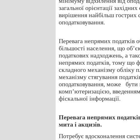
мінімуму відхилення від опод
загальної орієнтації західних
вирішення найбільш гострих 
оподатковування.
Перевага непрямих податків о
більшості населення, що об’
податкових надходжень, а та
непрямих податків, тому що 
складного механізму обліку п
механізму стягування податків
оподатковування, може бути 
комп’ютеризацією, введенням
фіскальної інформації.
Перевага непрямих податкі
мита і акцизів.
Потребує вдосконалення сист