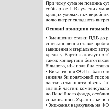
При чому сума не повинна сут
собівартості. В сучасних умо
кращих умовах, ніж виробник
долю витрат складають витрат
Основні принципи гармоніза
• Зменшення ставки ПДВ до рі
співвідношення ставок зроби
завищення матеріальних витр
кредиту. Вартість послуг по 
також конвертації безготівков
більшого, ніж подвійна ставк
• Виключення ФОП із бази оп
знизила би податковий тиск н
частково зменшити рівень тін
значній частині компенсувал
до Пенсійного фонду, особли
споживання в Україні значно 
• Зниження нарахувань на ФО