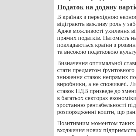
Податок на додану варті
В країнах з перехідною еконо
відіграють важливу роль у за
Адже можливості ухилення від
прямих податків. Натомість 
покладаються країни з розви
та високою податковою культ
Визначення оптимальної ставк
стати предметом ґрунтовного 
зниження ставок непрямих по
виробники, а не споживачі. 
ставок ПДВ призведе до зменш
в багатьох секторах економі
зростанню рентабельності під
розпорядженні кошти, що ран
Позитивним моментом таких з
входження нових підприємств н