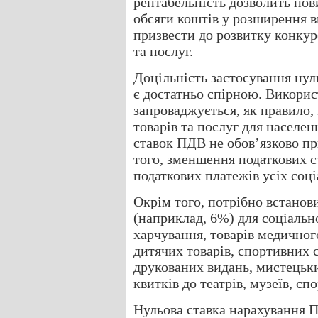
рентабельність дозволить нов
обсяги коштів у розширення в
призвести до розвитку конкур
та послуг.
Доцільність застосування нул
є достатньо спірною. Викорис
запроваджується, як правило,
товарів та послуг для населен
ставок ПДВ не обов’язково пр
того, зменшення податкових 
податкових платежів усіх соц
Окрім того, потрібно встано
(наприклад, 6%) для соціальн
харчування, товарів медичног
дитячих товарів, спортивних с
друкованих видань, мистецьки
квитків до театрів, музеїв, сп
Нульова ставка нарахування П