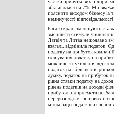
частка прибуткових підприєм
збільшилася на 7%. Ми вважа
пояснити виходом бізнесу із т
неминучості відповідальності
Багато країн зменшують ставк
зменшити стимули уникнення 
Латвія та Литва нещодавно зм
взагалі, відмінила податок. О
податку на прибуток компані
скасування податку на прибут
можливості ухилення від спла
податок на збільшення ринково
думку, податок на прибуток 
рівня ставки податку на дохо
рівень податків на доходи фіз
прибуток підприємств позбави
перерозподілу грошових поток
мінімізації податкових зобов’