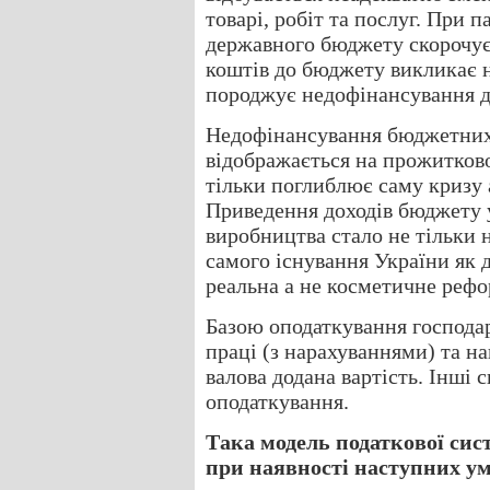
товарі, робіт та послуг. При 
державного бюджету скорочує
коштів до бюджету викликає 
породжує недофінансування д
Недофінансування бюджетних 
відображається на прожитково
тільки поглиблює саму кризу 
Приведення доходів бюджету у
виробництва стало не тільки 
самого існування України як 
реальна а не косметичне рефо
Базою оподаткування господар
праці (з нарахуваннями) та н
валова додана вартість. Інші с
оподаткування.
Така модель податкової си
при наявності наступних у