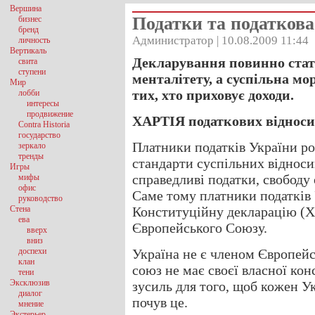
Вершина
Податки та податков
бизнес
бренд
Администратор | 10.08.2009 11:44
личность
Вертикаль
Декларування повинно стат
свита
ступени
менталітету, а суспільна мо
Мир
тих, хто приховує доходи.
лобби
интересы
продвижение
ХАРТІЯ податкових відноси
Contra Historia
государство
Платники податків України ро
зеркало
тренды
стандарти суспільних відноси
Игры
справедливі податки, свободу 
мифы
офис
Саме тому платники податків
руководство
Стена
Конституційну декларацію (Х
ева
Європейського Союзу.
вверх
вниз
доспехи
Україна не є членом Європей
клан
союз не має своєї власної ко
тени
Эксклюзив
зусиль для того, щоб кожен 
диалог
почув це.
мнение
Экстерьер