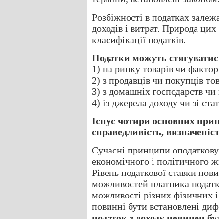
Розбіжності в податках залеж
доходів і витрат. Природа цих 
класифікації податків.
Податки можуть стягуватис
1) на ринку товарів чи факторі
2) з продавців чи покупців тов
3) з домашніх господарств чи
4) із джерела доходу чи зі стат
Існує чотири основних при
справедливість, визначеніст
Сучасні принципи оподатковув
економічного і політичного ж
Рівень податкової ставки пов
можливостей платника податкі
можливості різних фізичних і
повинні бути встановлені диф
податок з доходу повинен б