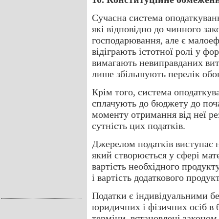
Сучасна система оподаткування
які відповідно до чинного за
господарювання, але є малое
відіграють істотної ролі у фо
вимагають невиправданих витр
лише збільшують перелік обов
Крім того, система оподаткува
сплачують до бюджету до поча
моменту отримання від неї ре
сутність цих податків.
Джерелом податків виступає н
який створюється у сфері мат
вартість необхідного продукту
і вартість додаткового продукт
Податки є індивідуальними 
юридичних і фізичних осіб в 
терміни, встановлені законом