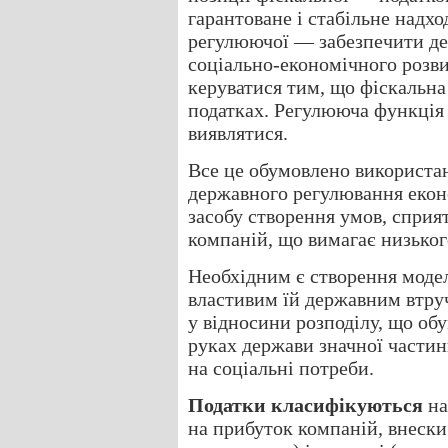
гарантоване і стабільне надхо
регулюючої — забезпечити де
соціально-економічного розви
керуватися тим, що фіскальна 
податках. Регулююча функція 
виявлятися.
Все це обумовлено використан
державного регулювання екон
засобу створення умов, сприя
компаній, що вимагає низького
Необхідним є створення модел
властивим їй державним втру
у відносини розподілу, що об
руках держави значної части
на соціальні потреби.
Податки класифікуються
на
на прибуток компаній, внески