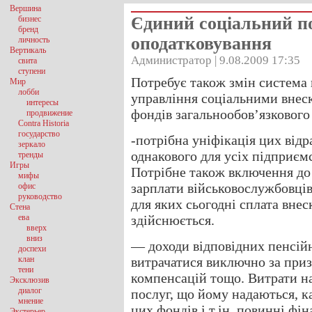
Вершина
Єдиний соціальний п
бизнес
бренд
оподатковування
личность
Вертикаль
Администратор | 9.08.2009 17:35
свита
ступени
Потребує також змін система 
Мир
лобби
управління соціальними внеск
интересы
фондів загальнообов’язкового
продвижение
Contra Historia
государство
-потрібна уніфікація цих від
зеркало
однакового для усіх підприємс
тренды
Игры
Потрібне також включення до 
мифы
зарплати військовослужбовців
офис
руководство
для яких сьогодні сплата внес
Стена
ева
здійснюється.
вверх
вниз
— доходи відповідних пенсій
доспехи
клан
витрачатися виключно за приз
тени
компенсацій тощо. Витрати на
Эксклюзив
диалог
послуг, що йому надаються, к
мнение
цих фондів і т.ін. повинні фін
Экстерьер