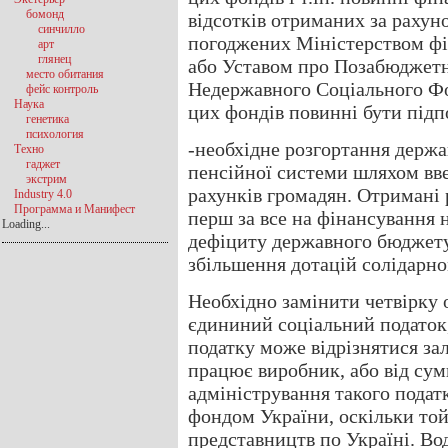
бомонд
відсотків отриманих за рахун
синчилло
погоджених Міністерством фі
арт
глянец
або Уставом про Позабюджет
место обитания
Недержавного Соціального Фо
фейс контроль
Наука
цих фондів повинні бути підп
генетика
психология
-необхідне розгортання держа
Техно
гаджет
пенсійної системи шляхом вв
экстрим
рахунків громадян. Отримані 
Industry 4.0
Программа и Манифест
перш за все на фінансування 
Loading...
дефіциту державного бюджету,
збільшення дотацій солідарн
Необхідно замінити четвірку 
єдининий соціальний податок,
податку може відрізнятися за
працює виробник, або від сум
адміністрування такого пода
фондом України, оскільки то
представництв по Україні. Во