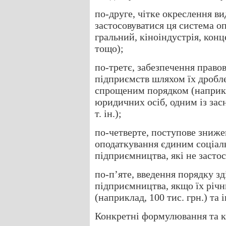
по-друге, чітке окреслення ви
застосовуватися ця система о
гральний, кіноіндустрія, кон
тощо);
по-третє, забезпечення правов
підприємств шляхом їх дробл
спрощеним порядком (наприкл
юридичних осіб, одним із зас
т. ін.);
по-четверте, поступове зниже
оподаткування єдиним соціал
підприємництва, які не заст
по-п’яте, введення порядку з
підприємництва, якщо їх річ
(наприклад, 100 тис. грн.) та 
Конкретні формулювання та кр