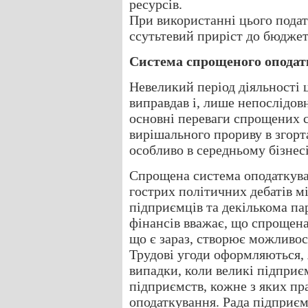
ресурсів.
При використанні цього податк
ссутьтевий приріст до бюджет
Система спрощеного опода
Невеликий період діяльності 
виправдав і, лише непослідовн
основні переваги спрощених 
вирішального прориву в згорт
особливо в середньому бізнесі
Спрощена система оподаткува
гострих політичних дебатів м
підприємців та декількома п
фінансів вважає, що спрощена
що є зараз, створює можливост
Трудові угоди оформляються, 
випадки, коли великі підприє
підприємств, кожне з яких п
оподаткування. Рада підприєм