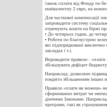
також сплати від Фонду по бе
еквівалентну 2 євро, на кожно
Для часткової компенсації з
запровадити систему соціальни
отримують кошти на біржі пра
• До чотирьох годин, до чотир
• Роботи по благоустрою зеле
які підпорядковані виключно 
закладах і т.і.
Впровадити правило : «плати
збільшувати дефіцит бюджету
Наприклад: дозволене підвищ
покрито збільшенням інших ви
Правило «плати як можеш» не
сформованих витрат чи зменш
діючими Законами. Наприклад
програми, такі як страхування