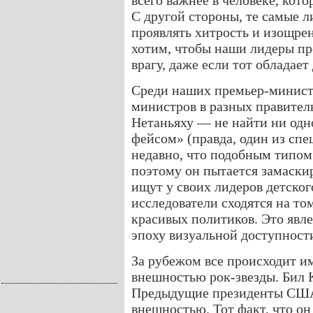
всего важнее в человеке, кот
С другой стороны, те самые 
проявлять хитрость и изощре
хотим, чтобы наши лидеры пр
врагу, даже если тот обладае
Среди наших премьер-минист
министров в разных правител
Нетаньяху — не найти ни одн
фейсом» (правда, один из сп
недавно, что подобным типом
поэтому он пытается замаски
ищут у своих лидеров детско
исследователи сходятся на то
красивых политиков. Это явле
эпоху визуальной доступности
За рубежом все происходит и
внешностью рок-звезды. Бил 
Предыдущие президенты США
внешностью. Тот факт, что о