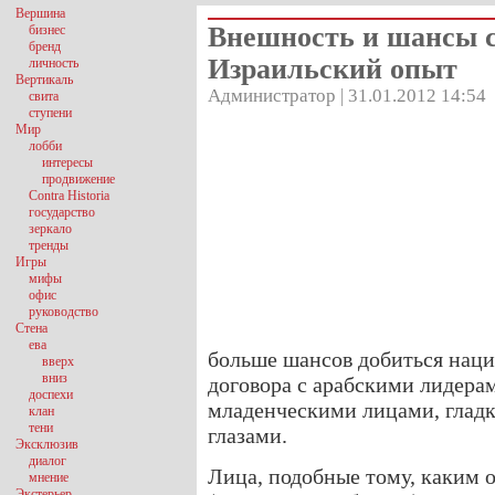
Вершина
Внешность и шансы с
бизнес
бренд
Израильский опыт
личность
Вертикаль
Администратор | 31.01.2012 14:54
свита
ступени
Мир
лобби
интересы
продвижение
Contra Historia
государство
зеркало
тренды
Игры
мифы
офис
руководство
Стена
ева
больше шансов добиться наци
вверх
вниз
договора с арабскими лидера
доспехи
младенческими лицами, глад
клан
тени
глазами.
Эксклюзив
диалог
Лица, подобные тому, каким 
мнение
Экстерьер