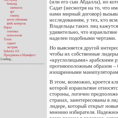
(или его сын Абдалла), но ко
бомонд
Садат (несмотря на то, что и
синчилло
арт
нами мирный договор) вызыв
глянец
исследованиям, у тех, кто всм
место обитания
фейс контроль
Владельцы таких лиц кажутс
Наука
удивительно, что израильтяне 
генетика
психология
наделен подобными чертами.
Техно
гаджет
Но выясняется другой интере
экстрим
Industry 4.0
чтобы их собственные лидеры,
Программа и Манифест
«круглолицыми» арабскими р
Loading...
противоположным образом – 
изощренными манипуляторам
В этом, возможно, кроется кл
которой израильтяне относятс
стороны, логично предположит
странах, заинтересованы в ли
лидере, который открыт новы
мнению избирателя. Надежност