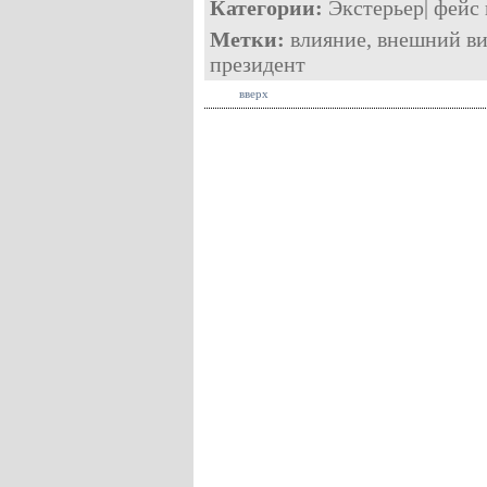
Категории:
Экстерьер
|
фейс 
Метки:
влияние
,
внешний в
президент
вверх