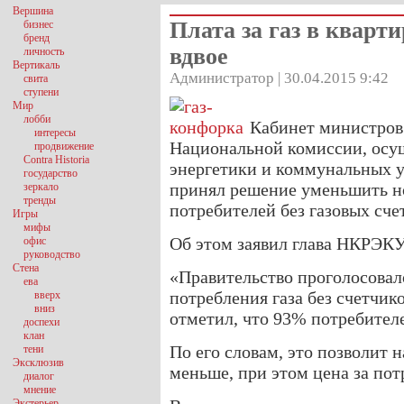
Вершина
Плата за газ в кварти
бизнес
бренд
вдвое
личность
Вертикаль
Администратор | 30.04.2015 9:42
свита
ступени
Мир
лобби
Кабинет министров
интересы
Национальной комиссии, осу
продвижение
Contra Historia
энергетики и коммунальных у
государство
принял решение уменьшить но
зеркало
тренды
потребителей без газовых сче
Игры
мифы
Об этом заявил глава НКРЭК
офис
руководство
Стена
«Правительство проголосовал
ева
потребления газа без счетчик
вверх
вниз
отметил, что 93% потребител
доспехи
клан
По его словам, это позволит н
тени
Эксклюзив
меньше, при этом цена за пот
диалог
мнение
Экстерьер