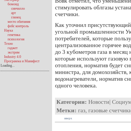
Вовк отметил, что уменьшени
бомонд
стимулировать облгазы устан
синчилло
арт
счетчики.
глянец
место обитания
Как уточнил присутствующий
фейс контроль
Наука
угольной промышленности У
генетика
потребителей, которые польз
психология
Техно
централизованное горячее во
гаджет
до 3 кубометров газа в месяц 
экстрим
Industry 4.0
которые используют газовую 
Программа и Манифест
отопления, норматив будет сни
Loading...
министра, для домохозяйств,
водонагреватели, норматив сни
одного человека.
Категории:
Новости
|
Социу
Метки:
газ
,
газовые счетчик
вверх