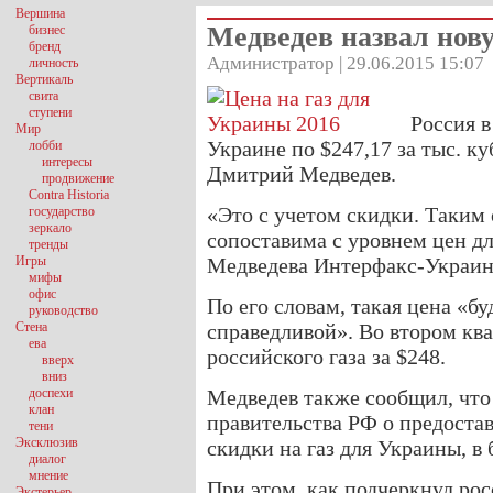
Вершина
Медведев назвал нов
бизнес
бренд
Администратор | 29.06.2015 15:07
личность
Вертикаль
свита
ступени
Россия в
Мир
Украине по $247,17 за тыс. к
лобби
интересы
Дмитрий Медведев.
продвижение
Contra Historia
«Это с учетом скидки. Таким 
государство
зеркало
сопоставима с уровнем цен д
тренды
Игры
Медведева Интерфакс-Украин
мифы
офис
По его словам, такая цена «б
руководство
Стена
справедливой». Во втором кв
ева
российского газа за $248.
вверх
вниз
доспехи
Медведев также сообщил, что
клан
правительства РФ о предоста
тени
Эксклюзив
скидки на газ для Украины, в
диалог
мнение
При этом, как подчеркнул ро
Экстерьер