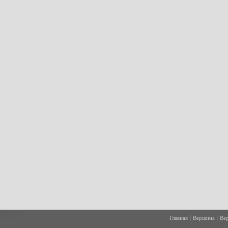
Главная
Вершина
Ве