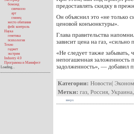
бомонд
предоставлять скидку в преж
синчилло
арт
Он объяснил это «не только с
глянец
место обитания
ценовой конъюнктуры».
фейс контроль
Наука
Глава правительства напомнил
генетика
психология
зависит цена на газ, «сильно 
Техно
гаджет
«Не следует также забывать, 
экстрим
Industry 4.0
непогашенная заложенность 
Программа и Манифест
задолженность», — добавил п
Loading...
Категории:
Новости
|
Эконом
Метки:
газ
,
Россия
,
Украина
вверх