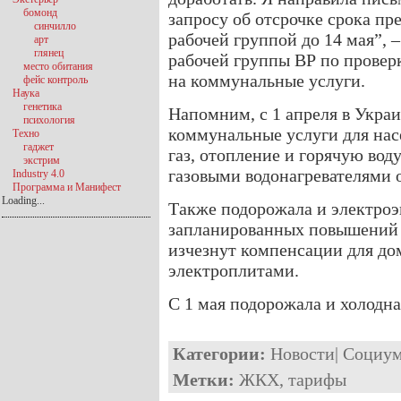
бомонд
запросу об отсрочке срока п
синчилло
рабочей группой до 14 мая”, –
арт
глянец
рабочей группы ВР по провер
место обитания
на коммунальные услуги.
фейс контроль
Наука
генетика
Напомним, с 1 апреля в Укра
психология
коммунальные услуги для нас
Техно
гаджет
газ, отопление и горячую вод
экстрим
газовыми водонагревателями 
Industry 4.0
Программа и Манифест
Loading...
Также подорожала и электроэн
запланированных повышений т
изчезнут компенсации для до
электроплитами.
С 1 мая подорожала и холодна
Категории:
Новости
|
Социу
Метки:
ЖКХ
,
тарифы