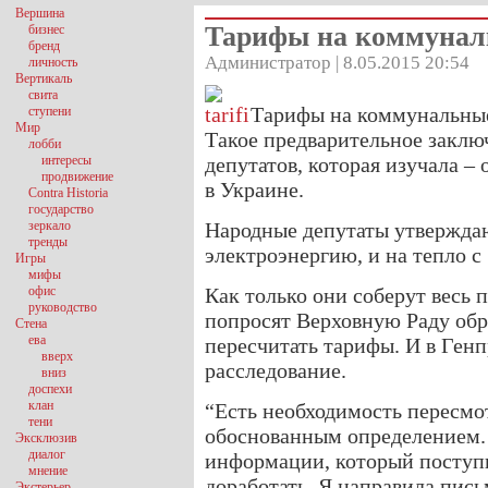
Вершина
Тарифы на коммунал
бизнес
бренд
Администратор | 8.05.2015 20:54
личность
Вертикаль
свита
Тарифы на коммунальные
ступени
Мир
Такое предварительное заклю
лобби
интересы
депутатов, которая изучала 
продвижение
в Украине.
Contra Historia
государство
зеркало
Народные депутаты утверждают
тренды
электроэнергию, и на тепло с
Игры
мифы
офис
Как только они соберут весь 
руководство
попросят Верховную Раду обр
Стена
ева
пересчитать тарифы. И в Генп
вверх
расследование.
вниз
доспехи
клан
“Есть необходимость пересмо
тени
обоснованным определением.
Эксклюзив
диалог
информации, который поступи
мнение
доработать. Я направила пис
Экстерьер