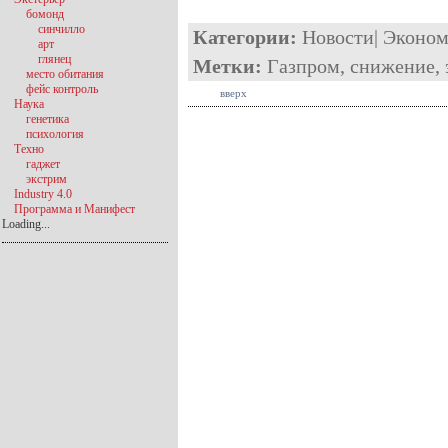
бомонд
синчилло
Категории:
Новости
|
Эконом
арт
глянец
Метки:
Газпром
,
снижение
,
место обитания
фейс контроль
вверх
Наука
генетика
психология
Техно
гаджет
экстрим
Industry 4.0
Программа и Манифест
Loading...