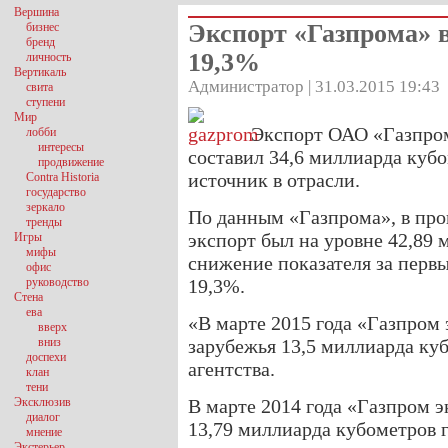
Вершина
Экспорт «Газпрома» в
бизнес
бренд
19,3%
личность
Вертикаль
Администратор | 31.03.2015 19:43
свита
ступени
Мир
Экспорт ОАО «Газпром
лобби
интересы
составил 34,6 миллиарда куб
продвижение
источник в отрасли.
Contra Historia
государство
зеркало
По данным «Газпрома», в про
тренды
экспорт был на уровне 42,89 
Игры
мифы
снижение показателя за первы
офис
руководство
19,3%.
Стена
ева
«В марте 2015 года «Газпром 
вверх
вниз
зарубежья 13,5 миллиарда ку
доспехи
агентства.
клан
тени
Эксклюзив
В марте 2014 года «Газпром э
диалог
13,79 миллиарда кубометров г
мнение
Экстерьер