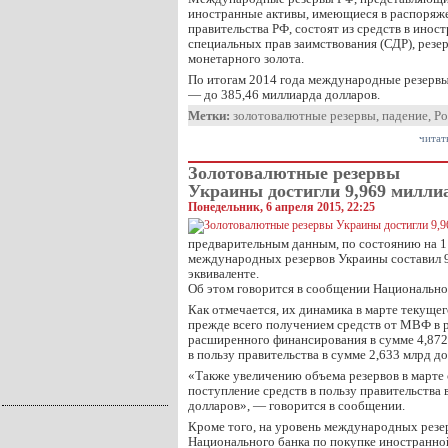
иностранные активы, имеющиеся в распоряже
правительства РФ, состоят из средств в инос
специальных прав заимствования (СДР), рез
монетарного золота.
По итогам 2014 года международные резервы 
— до 385,46 миллиарда долларов.
Метки:
золотовалютные резервы
,
падение
,
Ро
читат
Золотовалютные резервы
Украины достигли 9,969 милли
Понедельник, 6 апреля 2015, 22:25
предварительным данным, по состоянию на 1
международных резервов Украины составил 9
эквиваленте.
Об этом говорится в сообщении Национально
Как отмечается, их динамика в марте текущег
прежде всего получением средств от МВФ в
расширенного финансирования в сумме 4,872 
в пользу правительства в сумме 2,633 млрд до
«Также увеличению объема резервов в марте
поступление средств в пользу правительства 
долларов», — говорится в сообщении.
Кроме того, на уровень международных резе
Национального банка по покупке иностранно