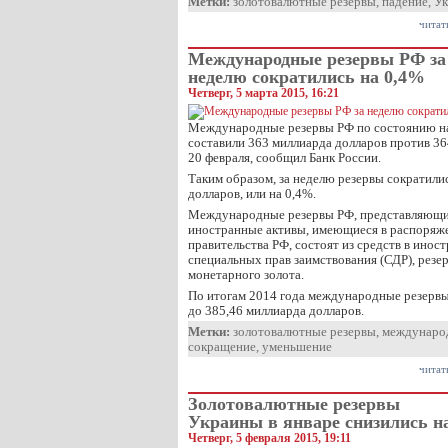
Метки:
золотовалютные резервы
,
падение
,
Ук
читат
Международные резервы РФ за
неделю сократились на 0,4%
Четверг, 5 марта 2015, 16:21
Международные резервы РФ по состоянию на
составили 363 миллиарда долларов против 36
20 февраля, сообщил Банк России.
Таким образом, за неделю резервы сократилис
долларов, или на 0,4%.
Международные резервы РФ, представляющи
иностранные активы, имеющиеся в распоряже
правительства РФ, состоят из средств в инос
специальных прав заимствования (СДР), рез
монетарного золота.
По итогам 2014 года международные резервы 
до 385,46 миллиарда долларов.
Метки:
золотовалютные резервы
,
междунаро
сокращение
,
уменьшение
читат
Золотовалютные резервы
Украины в январе снизились н
Четверг, 5 февраля 2015, 19:11