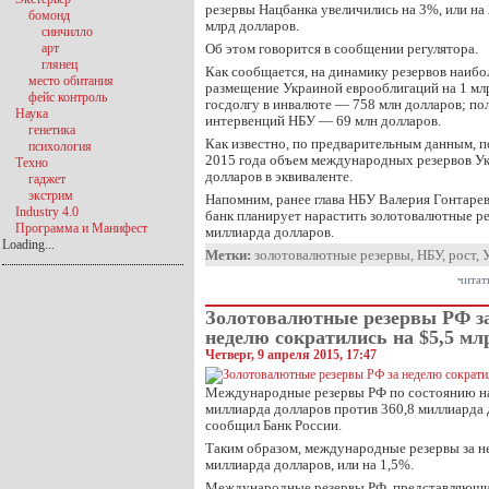
резервы Нацбанка увеличились на 3%, или на 
бомонд
млрд долларов.
синчилло
арт
Об этом говорится в сообщении регулятора.
глянец
Как сообщается, на динамику резервов наибо
место обитания
размещение Украиной еврооблигаций на 1 мл
фейс контроль
госдолгу в инвалюте — 758 млн долларов; по
Наука
интервенций НБУ — 69 млн долларов.
генетика
Как известно, по предварительным данным, п
психология
2015 года объем международных резервов Ук
Техно
долларов в эквиваленте.
гаджет
экстрим
Напомним, ранее глава НБУ Валерия Гонтарев
Industry 4.0
банк планирует нарастить золотовалютные ре
Программа и Манифест
миллиарда долларов.
Loading...
Метки:
золотовалютные резервы
,
НБУ
,
рост
,
читат
Золoтовалютные резервы РФ з
неделю сократились на $5,5 мл
Четверг, 9 апреля 2015, 17:47
Международные резервы РФ по состоянию на 
миллиарда долларов против 360,8 миллиарда 
сообщил Банк России.
Таким образом, международные резервы за не
миллиарда долларов, или на 1,5%.
Международные резервы РФ, представляющи