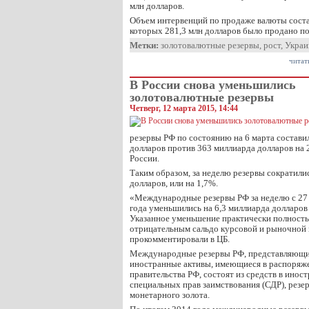
млн долларов.
Объем интервенций по продаже валюты состав
которых 281,3 млн долларов было продано 
Метки:
золотовалютные резервы
,
рост
,
Украи
читат
В России снова уменьшились
золотовалютные резервы
Четверг, 12 марта 2015, 14:44
резервы РФ по состоянию на 6 марта состави
долларов против 363 миллиарда долларов на 
России.
Таким образом, за неделю резервы сократилис
долларов, или на 1,7%.
«Международные резервы РФ за неделю с 27 
года уменьшились на 6,3 миллиарда долларов
Указанное уменьшение практически полность
отрицательным сальдо курсовой и рыночной
прокомментировали в ЦБ.
Международные резервы РФ, представляющи
иностранные активы, имеющиеся в распоряже
правительства РФ, состоят из средств в инос
специальных прав заимствования (СДР), рез
монетарного золота.