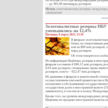
По итогам 2014 года международные резервы 
— до 385,46 миллиарда долларов.
Метки:
золотовалютные резервы
,
междунаро
уменьшение
читат
Золотовалютные резервы НБУ
уменьшились на 12,4%
Пятница, 6 марта 2015, 13:19
В феврале золотовалютные
банка, по оперативным дан
или на 800 млн долларов, с
млрд долларов.
Об этом говорится в сооб
По информации Нацбанка, резервы в иностра
февраля составили 4 698,12 млн долларов, ре
0,03 млн долларов, специальные права заимст
долларов, золото – 922,47 млн долларов.
Их динамика в феврале в значительной степе
осуществлением платежей правительства и Н
погашению и обслуживанию государственног
государством долга в иностранной валюте (53
эквиваленте), в том числе в пользу Междуна
Кроме того, на уровень международных резе
Нацбанка по продаже иностранной валюты на
…