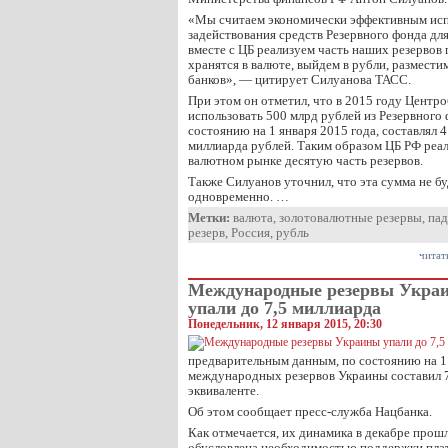
«Мы считаем экономически эффективным исп
задействования средств Резервного фонда для
вместе с ЦБ реализуем часть наших резервов 
хранятся в валюте, выйдем в рубли, размести
банков», — цитирует Силуанова ТАСС.
При этом он отметил, что в 2015 году Центр
использовать 500 млрд рублей из Резервного 
состоянию на 1 января 2015 года, составлял 
миллиарда рублей. Таким образом ЦБ РФ реа
валютном рынке десятую часть резервов.
Также Силуанов уточнил, что эта сумма не бу
одновременно. …
Метки:
валюта
,
золотовалютные резервы
,
пад
резерв
,
Россия
,
рубль
читат
Международные резервы Укра
упали до 7,5 миллиарда
Понедельник, 12 января 2015, 20:30
предварительным данным, по состоянию на 1
международных резервов Украины составил 7
эквиваленте.
Об этом сообщает пресс-служба Нацбанка.
Как отмечается, их динамика в декабре прош
обусловлена необходимостью поддержки пла