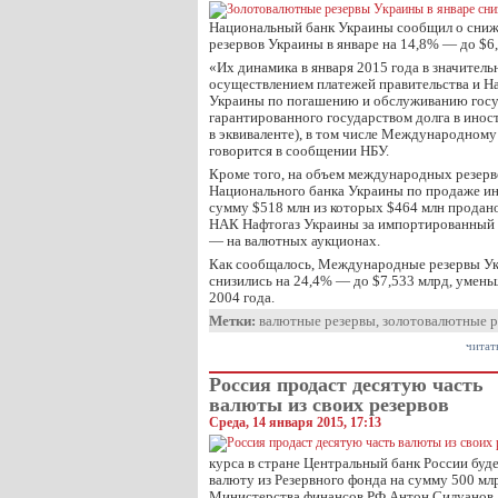
Национальный банк Украины сообщил о сни
резервов Украины в январе на 14,8% — до $6,
«Их динамика в января 2015 года в значитель
осуществлением платежей правительства и Н
Украины по погашению и обслуживанию госу
гарантированного государством долга в инос
в эквиваленте), в том числе Международном
говорится в сообщении НБУ.
Кроме того, на объем международных резерв
Национального банка Украины по продаже и
сумму $518 млн из которых $464 млн продан
НАК Нафтогаз Украины за импортированный 
— на валютных аукционах.
Как сообщалось, Международные резервы Ук
снизились на 24,4% — до $7,533 млрд, умен
2004 года.
Метки:
валютные резервы
,
золотовалютные р
читат
Россия продаст десятую часть
валюты из своих резервов
Среда, 14 января 2015, 17:13
курса в стране Центральный банк России буд
валюту из Резервного фонда на сумму 500 млр
Министерства финансов РФ Антон Силуанов.