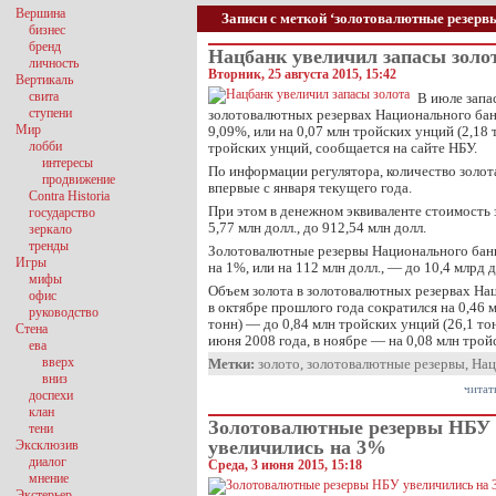
Вершина
Записи с меткой ‘золотовалютные резерв
бизнес
бренд
Нацбанк увеличил запасы золо
личность
Вторник, 25 августа 2015, 15:42
Вертикаль
свита
В июле запа
ступени
золотовалютных резервах Национального бан
Мир
9,09%, или на 0,07 млн тройских унций (2,18 
лобби
тройских унций, сообщается на сайте НБУ.
интересы
По информации регулятора, количество золота
продвижение
впервые с января текущего года.
Contra Historia
При этом в денежном эквиваленте стоимость 
государство
5,77 млн долл., до 912,54 млн долл.
зеркало
тренды
Золотовалютные резервы Национального бан
Игры
на 1%, или на 112 млн долл., — до 10,4 млрд д
мифы
Объем золота в золотовалютных резервах На
офис
в октябре прошлого года сократился на 0,46 
руководство
тонн) — до 0,84 млн тройских унций (26,1 то
Стена
июня 2008 года, в ноябре — на 0,08 млн тро
ева
вверх
Метки:
золото
,
золотовалютные резервы
,
Нац
вниз
читат
доспехи
клан
Золотовалютные резервы НБУ
тени
увеличились на 3%
Эксклюзив
диалог
Среда, 3 июня 2015, 15:18
мнение
Экстерьер