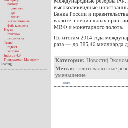
Международные резервы РФ, 
бомонд
высоколиквидные иностранны
синчилло
арт
Банка России и правительства
глянец
валюте, специальных прав за
место обитания
фейс контроль
МВФ и монетарного золота.
Наука
генетика
По итогам 2014 года междуна
психология
Техно
раза — до 385,46 миллиарда д
гаджет
экстрим
Industry 4.0
Категории:
Новости
|
Эконом
Программа и Манифест
Loading...
Метки:
золотовалютные рез
уменьшение
вверх