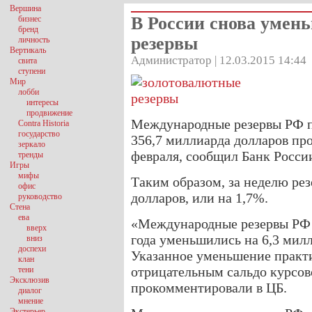
Вершина
В России снова умен
бизнес
бренд
резервы
личность
Вертикаль
Администратор | 12.03.2015 14:44
свита
ступени
Мир
лобби
интересы
продвижение
Международные резервы РФ п
Contra Historia
государство
356,7 миллиарда долларов про
зеркало
февраля, сообщил Банк Росси
тренды
Игры
мифы
Таким образом, за неделю рез
офис
долларов, или на 1,7%.
руководство
Стена
ева
«Международные резервы РФ з
вверх
года уменьшились на 6,3 мил
вниз
доспехи
Указанное уменьшение практи
клан
отрицательным сальдо курсо
тени
Эксклюзив
прокомментировали в ЦБ.
диалог
мнение
Экстерьер