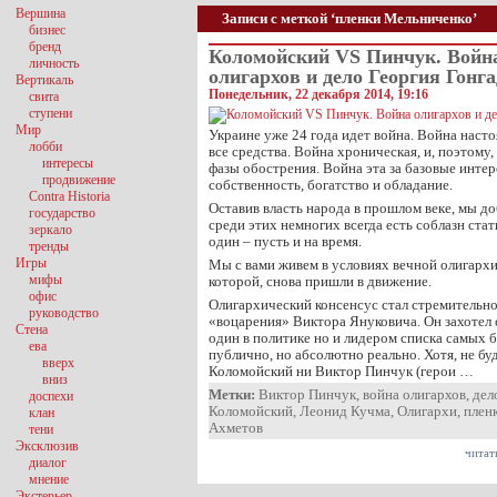
Вершина
Записи с меткой ‘пленки Мельниченко’
бизнес
бренд
Коломойский VS Пинчук. Войн
личность
олигархов и дело Георгия Гонга
Вертикаль
Понедельник, 22 декабря 2014, 19:16
свита
ступени
Мир
Украине уже 24 года идет война. Война насто
лобби
все средства. Война хроническая, и, поэтому
интересы
фазы обострения. Война эта за базовые интер
продвижение
собственность, богатство и обладание.
Contra Historia
Оставив власть народа в прошлом веке, мы до
государство
среди этих немногих всегда есть соблазн ст
зеркало
один – пусть и на время.
тренды
Игры
Мы с вами живем в условиях вечной олигарх
мифы
которой, снова пришли в движение.
офис
Олигархический консенсус стал стремительно
руководство
«воцарения» Виктора Януковича. Он захотел 
Стена
один в политике но и лидером списка самых б
ева
публично, но абсолютно реально. Хотя, не бу
вверх
Коломойский ни Виктор Пинчук (герои …
вниз
Метки:
Виктор Пинчук
,
война олигархов
,
дел
доспехи
Коломойский
,
Леонид Кучма
,
Олигархи
,
плен
клан
Ахметов
тени
Эксклюзив
читат
диалог
мнение
Экстерьер