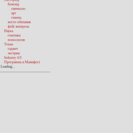
бомонд
синчилло
арт
глянец
место обитания
фейс контроль
Наука
генетика
психология
Техно
гаджет
экстрим
Industry 4.0
Программа и Манифест
Loading...