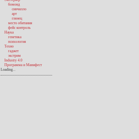
бомонд
синчилло
арт
глянец
место обитания
фейс контроль
Наука
генетика
психология
Техно
гаджет
экстрим
Industry 4.0
Программа и Манифест
Loading...