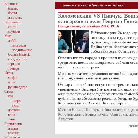
Вершина
Записи с меткой ‘война олигархов’
бизнес
бренд
Коломойский VS Пинчук. Войн
личность
олигархов и дело Георгия Гонга
Вертикаль
Понедельник, 22 декабря 2014, 19:16
свита
ступени
В Украине уже 24 года иде
Мир
поэтому, в ход идут все ср
лобби
и, поэтому, имеет фазы ре
интересы
Война эта за базовые инте
продвижение
собственность, богатство 
Contra Historia
Оставив власть народа в прошлом веке, мы до
государство
среди этих немногих всегда есть соблазн ст
зеркало
один – пусть и на время.
тренды
Игры
Мы с вами живем в условиях вечной олигарх
мифы
которой, снова пришли в движение.
офис
Олигархический консенсус стал стремительно
руководство
«воцарения» Виктора Януковича. Он захотел 
Стена
один в политике но и лидером списка самых б
ева
публично, но абсолютно реально. Хотя, не бу
вверх
Коломойский ни Виктор Пинчук (герои …
вниз
Метки:
Виктор Пинчук
,
война олигархов
,
дел
доспехи
Коломойский
,
Леонид Кучма
,
Олигархи
,
плен
клан
Ахметов
тени
Эксклюзив
читат
диалог
мнение
Экстерьер