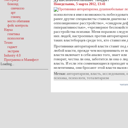
бомонд
Понедельник, 5 марта 2012, 13:41
синчилло
арт
психологом я имел возможность побеседовать
глянец
ранее другие специалисты ставили диагнозы
место обитания
оппозиционное расстройство», «синдром деф
фейс контроль
гиперактивностью», «чрезмерное беспокойств
Наука
расстройства психики. Меня поразило следую
генетика
них людей, настроенных против авторитарной 
психология
таких властеборцев среди тех, кто ставил им 
Техно
Противники авторитарной власти ставят под
гаджет
любой власти, прежде чем воспринимать ее в
экстрим
власти включает в себя анализ того, знает или 
Industry 4.0
говорит, честна ли она, заботится ли она о л
Программа и Манифест
власть. И если эти сомневающиеся приходят к
Loading...
нелегитимна, они бросают этой власти вызов
Метки:
авторитаризм
,
власть
,
исследования
,
психика
,
психологи
,
тоталитаризм
читат