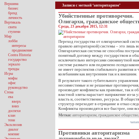
Вершина
Записи с меткой ‘авторитаризм’
бизнес
бренд
Убийственные противоречия.
личность
Олигархи, гражданское общест
Вертикаль
Среда, 23 декабря 2015, 12:31
свита
ступени
Мир
лобби
Переход государства от олигархической сист
интересы
правило авторитарной) системы – это лишь в
продвижение
Олигархическая система не способна постро
Contra Historia
понятный договор между государством и общ
государство
исключительно интересами сиюминутной нажи
зеркало
системе размыто или подменено псевдозако
тренды
не имеет перспектив стабильного развития и
Игры
колебаниям как внутренним так и к внешним.
мифы
В результате такого губительного управления
офис
несовместимые и не решаемые противоречия, 
руководство
производит конфликты как правовые, так и о
Стена
властной элиты нарастает напряжение из-за
ева
власть и, соответственно, ресурсы. В общест
вверх
структур переходит в отрицание и отказ след
вниз
Конфликты производятся все быстрее, они в
доспехи
Метки:
авторитаризм
,
гражданское общество
клан
тени
читат
Эксклюзив
диалог
Противники авторитаризма
мнение
душевнобольные люди?
Экстерьер