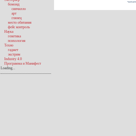
читат
бомонд
синчилло
арт
глянец
место обитания
фейс контроль
Наука
генетика
психология
Техно
гаджет
экстрим
Industry 4.0
Программа и Манифест
Loading...