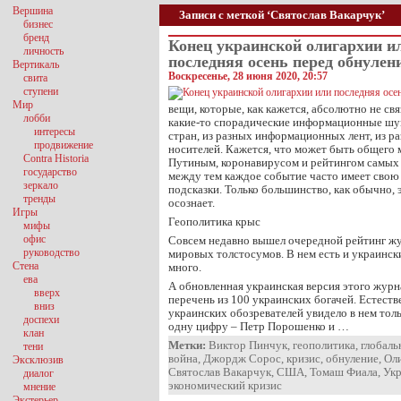
Вершина
Записи с меткой ‘Святослав Вакарчук’
бизнес
бренд
Конец украинской олигархии и
личность
последняя осень перед обнулен
Вертикаль
Воскресенье, 28 июня 2020, 20:57
свита
ступени
Мир
вещи, которые, как кажется, абсолютно не св
лобби
какие-то спорадические информационные шу
интересы
стран, из разных информационных лент, из 
продвижение
носителей. Кажется, что может быть общего
Contra Historia
Путиным, коронавирусом и рейтингом самых
государство
между тем каждое событие часто имеет свою 
зеркало
подсказки. Только большинство, как обычно, 
тренды
осознает.
Игры
Геополитика крыс
мифы
офис
Совсем недавно вышел очередной рейтинг ж
руководство
мировых толстосумов. В нем есть и украинск
Стена
много.
ева
А обновленная украинская версия этого журн
вверх
перечень из 100 украинских богачей. Естеств
вниз
украинских обозревателей увидело в нем тол
доспехи
одну цифру – Петр Порошенко и …
клан
Метки:
Виктор Пинчук
,
геополитика
,
глобаль
тени
война
,
Джордж Сорос
,
кризис
,
обнуление
,
Ол
Эксклюзив
Святослав Вакарчук
,
США
,
Томаш Фиала
,
Ук
диалог
экономический кризис
мнение
Экстерьер