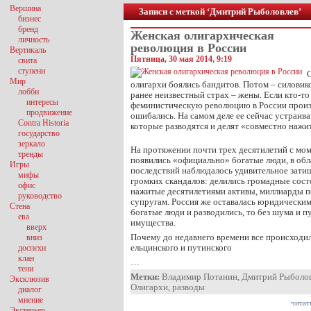
Вершина
Записи с меткой ‘Дмитрий Рыболовлев’
бизнес
бренд
Женская олигархическая
личность
революция в России
Вертикаль
Пятница, 30 мая 2014, 9:19
свита
ступени
Мир
олигархи боялись бандитов. Потом – силовик
лобби
ранее неизвестный страх – жены. Если кто-то
интересы
феминистическую революцию в России произв
продвижение
ошибались. На самом деле ее сейчас устраив
Contra Historia
которые разводятся и делят «совместно нажи
государство
зеркало
На протяжении почти трех десятилетий с моме
тренды
появились «официально» богатые люди, в обл
Игры
последствий наблюдалось удивительное затиш
мифы
громких скандалов: делились громадные сост
офис
нажитые десятилетиями активы, миллиарды 
руководство
супругам. Россия же оставалась юридическим 
Стена
богатые люди и разводились, то без шума и 
ева
имущества.
вверх
Почему до недавнего времени все происходил
вниз
ельцинского и путинского
доспехи
клан
…
тени
Метки:
Владимир Потанин
,
Дмитрий Рыболо
Эксклюзив
Олигархи
,
разводы
диалог
мнение
читат
Экстерьер