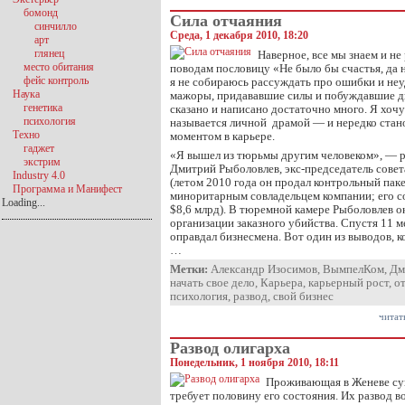
бомонд
Сила отчаяния
синчилло
Среда, 1 декабря 2010, 18:20
арт
глянец
Наверное, все мы знаем и не
место обитания
поводам пословицу «Не было бы счастья, да н
фейс контроль
я не собираюсь рассуждать про ошибки и неу
Наука
мажоры, придававшие силы и побуждавшие дв
генетика
сказано и написано достаточно много. Я хочу
психология
называется личной драмой — и нередко ста
Техно
моментом в карьере.
гаджет
«Я вышел из тюрьмы другим человеком», — р
экстрим
Дмитрий Рыболовлев, экс-председатель сове
Industry 4.0
(летом 2010 года он продал контрольный пак
Программа и Манифест
миноритарным совладельцем компании; его со
Loading...
$8,6 млрд). В тюремной камере Рыболовлев о
организации заказного убийства. Спустя 11 
оправдал бизнесмена. Вот один из выводов, 
…
Метки:
Александр Изосимов
,
ВымпелКом
,
Дм
начать свое дело
,
Карьера
,
карьерный рост
,
о
психология
,
развод
,
свой бизнес
читат
Развод олигарха
Понедельник, 1 ноября 2010, 18:11
Проживающая в Женеве су
требует половину его состояния. Их развод в