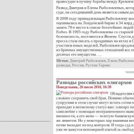
правосудие в пучину борьбы между Кремлем
Развод Дмитрия и Елены Рыболовлевых, кото
суде, на сегодняшний день является самым до
В 2008 году принадлежащая Рыболовлеву ко
оценивалась на Лондонской бирже в 34 млрд 
занять 79-е место в списке богатейших людей
Forbes. В 1995 году Рыболовлевы со старшей
безопасность, поселяются в Женеве. Спустя де
пресса стала писать о праздниках на яхтах в
участием юных моделей, Рыболовлев предлож
из брачных имущественных отношений все его
десятых его имущества. …
Метки:
Дмитрий Рыболовлев
,
Елена Рыболов
разводы
,
Россия
,
Рустам Тарико
читат
Разводы российских олигархов
Понедельник, 26 июля 2010, 16:39
Обладателям 
сложнее сохранить свой брак. Помимо обычн
супругами в этом случае могут встать сотни
приходят к негласному статус-кво: олигарх п
самолюбие с помощью неограниченного выво
внешности, а его жена — золотую банковску
же лимитом. Но у некоторых пар взаимная не
почве выходит из-под контроля. И тогда суд
уже не кажутся непомерной платой за свобод