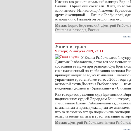
Именно так решили опальный олигарх Борис Б
Галина. В браке они состояли 18 лет, но тольк
жили вместе. На настоящий момент Березовск
другой женщиной — Еленой Горбуновой, одн
отношения с Галиной он решил только …
Метки:
Борис Березовский
,
Дмитрий Рыболов
Олигархи
,
разводы
,
Россия
читат
Ушел в траст
Четверг, 27 августа 2009, 23:13
У Елены Рыболовлевой, супру
Дмитрия Рыболовлева, остается все меньше 
состояния ее мужа при разводе. Суд Британс
снял наложенный по требованию госпожи Рыб
принадлежащих ее мужу компаний. Оказалось
управление траста. Более того, с 2005 года в
основной актив Дмитрия Рыболовлева — комп
владеющая долями в «Уралкалии» и «Сильвин
Как говорится решении суда Британских Вир
подписанном судьей Эдвардом Баннистером, в
требованию Елены Рыболовлевой суд наложил
компаниями и принадлежащими им активами. 
что за несколько лет до подачи иска господи
оспариваемые активы в траст, название котор
Метки:
Дмитрий Рыболовлев
,
Елена Рыболов
читат