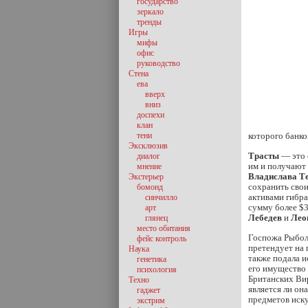
государство
зеркало
тренды
Игры
мифы
офис
руководство
Стена
ева
вверх
вниз
доспехи
клан
тени
которого банко
Эксклюзив
Трасты
— это 
диалог
им и получают
мнение
Владислава Т
Экстерьер
сохранить свои
бомонд
активами гибр
синчилло
сумму более $
арт
Лебедев
и
Лео
глянец
место обитания
Госпожа Рыбол
фейс контроль
претендует на
Наука
также подала и
генетика
его имущество 
психология
Британских Вир
Техно
является ли он
гаджет
предметов иску
экстрим