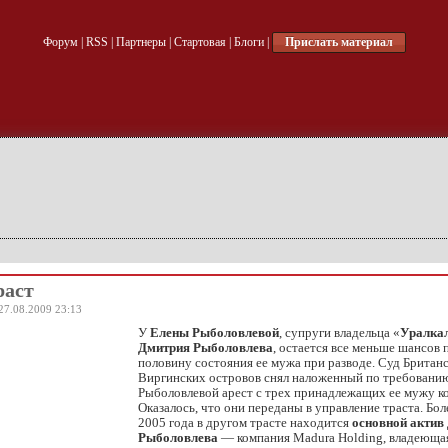
Форум
|
RSS
|
Партнеры
|
Стартовая
|
Блоги
|
Прислать материал
раст
27.08.2009 23:13
У
Елены Рыболовлевой
, супруги владельца «
Уралка
Дмитрия Рыболовлева
, остается все меньше шансов 
половину состояния ее мужа при разводе. Суд Британ
Виргинских островов снял наложенный по требовани
Рыболовлевой арест с трех принадлежащих ее мужу к
Оказалось, что они переданы в управление траста. Боле
2005 года в другом трасте находится
основной
актив
Рыболовлева
— компания Madura Holding, владеющая