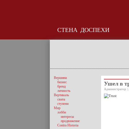
СТЕНА
ДОСПЕХИ
Вершина
бизнес
Ушел в т
бренд
Администратор | 
личность
Вертикаль
свита
ступени
Мир
лобби
интересы
продвижение
Contra Historia