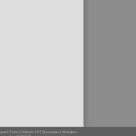
аука
Техно
Industry 4.0
Программа и Манифест