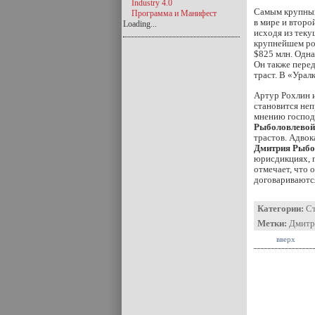
Industry 4.0
Самым крупным
Программа и Манифест
в мире и второ
Loading...
исходя из теку
крупнейшем ро
$825 млн. Одна
Он также перед
траст. В «Урал
Артур Рохлин и
становится неп
мнению господи
Рыболовлевой
трастов. Адвок
Дмитрия Рыбо
юрисдикциях, г
отмечает, что
договариваютс
Категории:
С
Метки:
Дмитр
вверх