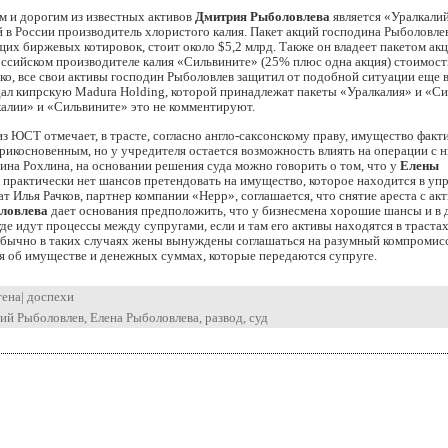
 и дорогим из известных активов
Дмитрия Рыболовлева
является «Уралкали
й в России производитель хлористого калия. Пакет акций господина Рыболовлев
щих биржевых котировок, стоит около $5,2 млрд. Также он владеет пакетом акц
ссийском производителе калия «Сильвините» (25% плюс одна акция) стоимост
ко, все свои активы господин Рыболовлев защитил от подобной ситуации еще в
ал кипрскую Madura Holding, которой принадлежат пакеты «Уралкалия» и «Си
калии» и «Сильвините» это не комментируют.
з ЮСТ отмечает, в трасте, согласно англо-саксонскому праву, имущество факт
рикосновенным, но у учредителя остается возможность влиять на операции с н
на Рохлина, на основании решения суда можно говорить о том, что у
Елены
практически нет шансов претендовать на имущество, которое находится в уп
ат Илья Рачков, партнер компании «Нерр», соглашается, что снятие ареста с ак
ловлева
дает основания предположить, что у бизнесмена хорошие шансы и в 
де идут процессы между супругами, если и там его активы находятся в траста
 обычно в таких случаях жены вынуждены соглашаться на разумный компромис
я об имуществе и денежных суммах, которые передаются супруге.
тена
|
доспехи
ий Рыболовлев
,
Елена Рыболовлева
,
развод
,
суд