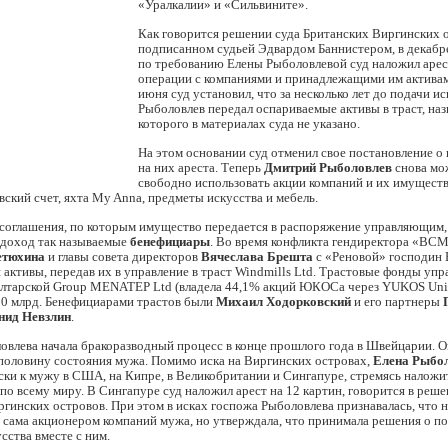
«Уралкалии» и «Сильвините».
Как говорится решении суда Британских Виргинских 
подписанном судьей Эдвардом Баннистером, в декабр
по требованию Елены Рыболовлевой суд наложил арес
операции c компаниями и принадлежащими им активам
июня суд установил, что за несколько лет до подачи и
Рыболовлев передал оспариваемые активы в траст, наз
которого в материалах суда не указано.
На этом основании суд отменил свое постановление о
на них ареста. Теперь
Дмитрий Рыболовлев
снова мо
свободно использовать акции компаний и их имуществ
вский счет, яхта My Anna, предметы искусства и мебель.
соглашения, по которым имущество передается в распоряжение управляющим,
 доход так называемые
бенефициары
. Во время конфликта гендиректора «В
етюхина
и главы совета директоров
Вячеслава Брешта
с «Реновой» господин 
 активы, передав их в управление в траст Windmills Ltd. Трастовые фонды упр
алтарской Group MENATEP Ltd (владела 44,1% акций ЮКОСа через YUKOS Univ
30 млрд. Бенефициарами трастов были
Михаил Ходорковский
и его партнеры
нид Невзлин
.
овлева начала бракоразводный процесс в конце прошлого года в Швейцарии. О
 половину состояния мужа. Помимо иска на Виргинских островах,
Елена Рыбо
ски к мужу в США, на Кипре, в Великобритании и Сингапуре, стремясь наложит
по всему миру. В Сингапуре суд наложил арест на 12 картин, говорится в реше
гинских островов. При этом в исках госпожа Рыболовлева признавалась, что не
а сама акционером компаний мужа, но утверждала, что принимала решения о п
сства вместе с ним.