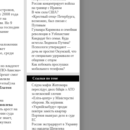
Россия концентрирует войска
на границе с Ираном
островов,
В чем сила США?
е 2008 года
«Крестный отец» Петербурга,
т на
возможно, был связан с
и. Но 9
Путиным
ска господин
Гульнара Каримова и семейная
вание
революция в Узбекистане
Кандидат без семьи. Куда
исчезла Людмила Путина?
 наложении
Психологи утверждают —
жет
дочь не простит Окунской, что
о, среди
ее специально удерживали от
общения с отцом
Как избежать прослушки
 но владеют
мобильного телефона?
СМПО-Ависма»
Брешт смог
Ссылки по теме
авляли
ersal) на
Cлідча мафія Житомира
Платон
переслідує двох бійців з АТО
за нескоєний злочин
«Еліта-центр» у Міністерстві
на
оборони. Як керівник
ловлева
«Укрвійськбуду» продає
ь арест на
повітря замість квартир
нии суда
Портнов выиграл дело в суде
 знает,
ЕС
окупках
Россия экстрадирует в Украину
экс-нардепа Шепелева