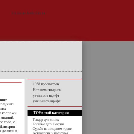
1958 просмотров
Нет комментариев
увеличить шрифт
лия
»
уменьшить шрифт
получить
ских
ю госпожи
TOP в этой категории
омпаний.
Тендер для своих
е того, с
Богатые дети России
 Дмитрия
Судьба на звездном троне.
 долями в
Астрология и политика