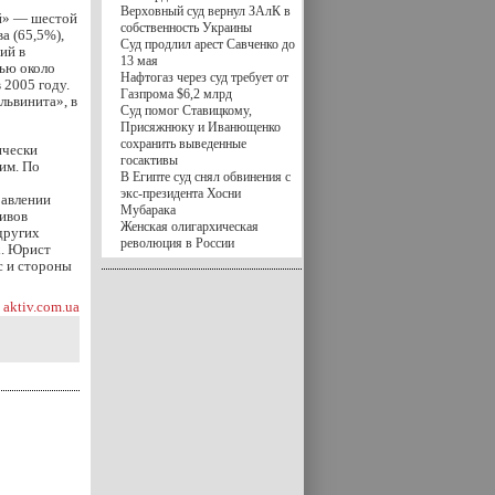
Верховный суд вернул ЗАлК в
й» — шестой
собственность Украины
а (65,5%),
Суд продлил арест Савченко до
ий в
13 мая
ью около
Нафтогаз через суд требует от
 2005 году.
Газпрома $6,2 млрд
львинита», в
Суд помог Ставицкому,
Присяжнюку и Иванющенко
сохранить выведенные
ически
госактивы
им. По
В Египте суд снял обвинения с
экс-президента Хосни
равлении
Мубарака
тивов
Женская олигархическая
других
революция в России
х. Юрист
с и стороны
aktiv.com.ua