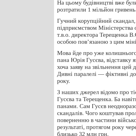
На цьому будівництві вже були
розтратили 1 мільйон гривень
Гучний корупційний скандал,
підприємством Міністерства 
т.в.о. директора Терещенка В.
особою пов’язаною з цим мін
Мова йде про уже колишнього
пана Юрія Гусєва, відставку я
хоча заяву на звільнення цей 
Дивні паралелі — фіктивні до
року.
З наших джерел відомо про ті
Гусєва та Терещенка. Ба наві
панами. Сам Гусєв неоднораз
скандалів. Чого коштував пр
поверненню в частини військ
результаті, протягом року че
близько 32 млн грн.