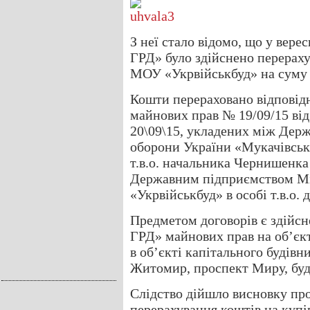
З неї стало відомо, що у вер
ГРД» було здійснено перерах
МОУ «Укрвійськбуд» на суму 7
Кошти перераховано відповідн
майнових прав № 19/09/15 від
20\09\15, укладених між Дер
оборони України «Мукачівська
т.в.о. начальника Чернишенк
Державним підприємством Мі
«Укрвійськбуд» в особі т.в.о.
Предметом договорів є здій
ГРД» майнових прав на об’єкт
в об’єкті капітального будівн
Житомир, проспект Миру, буд
Слідство дійшло висновку про
перерахування коштів на купі