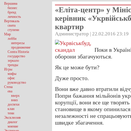
Вершина
«Еліта-центр» у Міні
бизнес
бренд
керівник «Укрвійськб
личность
Вертикаль
квартир
свита
ступени
Администратор | 22.02.2016 23:19
Мир
лобби
интересы
продвижение
Поки в Україн
Contra Historia
оборони збагачуються.
государство
зеркало
тренды
Як це може бути?
Игры
мифы
Дуже просто.
офис
руководство
Стена
Вони вже давно втратили відчут
ева
Попри бажання мільйонів укр
вверх
вниз
корупції, вони все ще творят
доспехи
становище в якому опинилася 
клан
тени
незалежності не спрацьовують
Эксклюзив
швидке збагачення.
диалог
мнение
Экстерьер