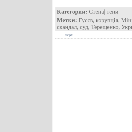
Категории:
Стена
|
тени
Метки:
Гусєв
,
корупція
,
Мін
скандал
,
суд
,
Терещенко
,
Укр
вверх