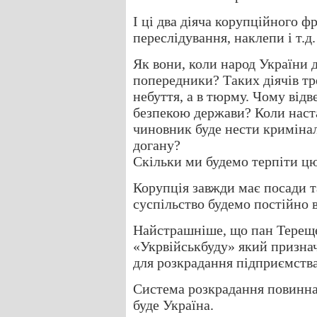
І ці два діяча корупційного ф
переслідування, наклепи і т.д.
Як вони, коли народ України д
попередники? Таких діячів тр
небуття, а в тюрму. Чому від
безпекою держави? Коли наст
чиновник буде нести кримінал
догану?
Скільки ми будемо терпіти ц
Корупція завжди має посади т
суспільство будемо постійно 
Найстрашніше, що пан Тереще
«Укрвійськбуду» який призна
для розкрадання підприємства
Система розкрадання повинна
буде Україна.