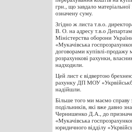
грн., що завдало матеріальної
означену суму.
Згідно ж листа т.в.о. дирек
В. О. на адресу т.в.о Департа
Міністерства оборони Україн
«Мукачівська госпрозрахунков
договорами купівлі-продажу м
розрахункові рахунки, власн
надходили.
Цей лист є відвертою брехнею
рахунку ДП МОУ «Укрвійськб
надійшли.
Більше того ми маємо справу 
подільників, які вже давно зн
Чернишенко Д.А., до признач
«Мукачівська госпрозрахунко
юридичного відділу «Укрвійсь