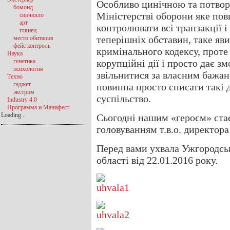
Особливо цинічною та потворн
бомонд
Міністерстві оборони яке по
синчилло
арт
контролювати всі транзакції і 
глянец
теперішніх обставин, таке яв
место обитания
фейс контроль
кримінального кодексу, проте
Наука
генетика
корупційні дії і просто дає 
психология
звільнитися за власним бажан
Техно
гаджет
повинна просто списати такі 
экстрим
суспільство.
Industry 4.0
Программа и Манифест
Loading...
Сьогодні нашим «героєм» ста
головуванням т.в.о. директор
Перед вами ухвала Ужгородськ
області від 22.01.2016 року.