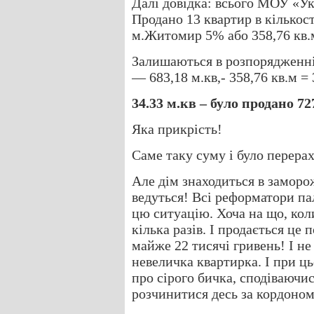
Далі довідка: всього МОУ «Ук
Продано 13 квартир в кількості
м.Житомир 5% або 358,76 кв.
Залишаються в розпорядженні
— 683,18 м.кв,- 358,76 кв.м = 
34.33 м.кв – було продано 727
Яка прикрість!
Саме таку суму і було перера
Але дім знаходиться в заморо
ведуться! Всі реформатори па
цю ситуацію. Хоча на що, кол
кілька разів. І продається це 
майже 22 тисячі гривень! І не
невеличка квартирка. І при ц
про сірого бичка, сподіваючис
розчинитися десь за кордоном