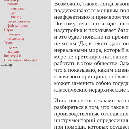
Возможно, также, когда закон
бомонд
синчилло
поддерживаются мощным пол
арт
неэффективно и примером то
глянец
место обитания
Поэтому, текст ниже идет нес
фейс контроль
надстройка и показывает баз
Наука
генетика
и это будет понятно из прочи
психология
не хотим. Да, в тексте дано 
Техно
гаджет
нереальными мира, который в 
экстрим
мере не претендую на знание 
Industry 4.0
Программа и Манифест
работать в этом обществе. За
Loading...
что я показываю, каким именн
ключевого принципа, «облако
может заменить собою государ
классические иерархические 
Итак, после того, как мы за п
разбираться в том, что такое
производственные отношения,
инструментарий определения 
при помощи, которых осущест