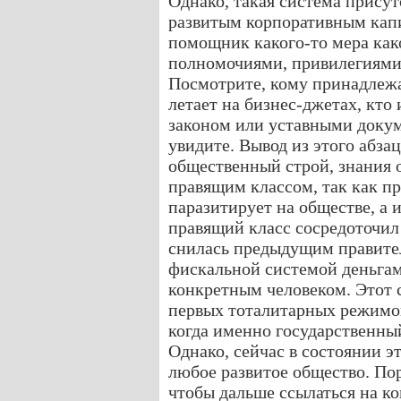
Однако, такая система присутс
развитым корпоративным капи
помощник какого-то мера как
полномочиями, привилегиями 
Посмотрите, кому принадлежа
летает на бизнес-джетах, кто
законом или уставными докум
увидите. Вывод из этого абза
общественный строй, знания 
правящим классом, так как пр
паразитирует на обществе, а 
правящий класс сосредоточил 
снилась предыдущим правите
фискальной системой деньга
конкретным человеком. Этот 
первых тоталитарных режимов
когда именно государственный
Однако, сейчас в состоянии э
любое развитое общество. По
чтобы дальше ссылаться на ко