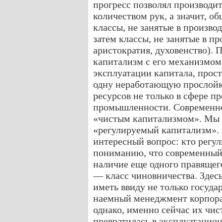
прогресс позволял производи
количеством рук, а значит, о
классы, не занятые в произво
затем классы, не занятые в п
аристократия, духовенство).
капитализм с его механизмо
эксплуатации капитала, прос
одну неработающую прослойку
ресурсов не только в сфере пр
промышленности. Современное
«чистым капитализмом». Мы о
«регулируемый капитализм». 
интересный вопрос: кто регу
пониманию, что современный 
наличие еще одного правящег
— класс чиновничества. Здесь
иметь ввиду не только госуда
наемный менеджмент корпора
однако, именно сейчас их чи
превратилась в эксплуатацио