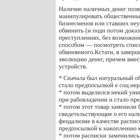
Наличие наличных денег позв
манипулировать общественным
бизнесменов или ставших не
обвинить (и поди потом дока
преступлениях, без возможно
способом — посмотреть списо
обвиняемого.Кстати, в заверш
эволюцию денег, причем вме
устройств.
* Сначала был натуральный о
стало предпосылкой е соц.нер
* потом выделился некий уни
при рабовладении и стало пр
* потом этот товар заменили
свидетельствующие о его нал
феодализме в качестве распи
предпосылкой к накоплению к
* потом расписки заменилис