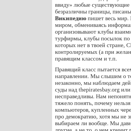
ввиду» любые существующие 
безразличны границы, писаны
Википедию
пишет весь мир. 
миром, обмениваясь информац
организовывают клубы взаим
турфирмы, клубы посылок по п
которых нет в твоей стране, С
контролируемых (а при жела
правящим классом и т.п.
Правящий класс пытается все
направлении. Мы слышим о т
незаконно, мы наблюдаем дей
суды над thepiratesbay.org ил
несправедливы. Нам непонятн
тяжело понять, почему нельзя
компьютеров, купленных чере
про демократию, хотя мы не з
выбираем ли вообще. Мы давн
другие, а не то, о чем кричит