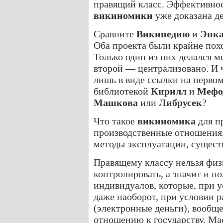
правящий класс. Эффективно
викиномики
уже доказана д
Сравните
Википедию
и
Энка
Оба проекта были крайне похо
Только один из них делался м
второй — централизовано. И 
лишь в виде ссылки на первом
библиотекой
Кирилл
и
Мефо
Машкова
или
Либрусек
?
Что такое
викиномика
для п
производственные отношения
методы эксплуатации, сущест
Правящему классу нельзя физи
контролировать, а значит и п
индивидуалов, которые, при 
даже наоборот, при условии 
(электронные деньги), вообще
отношению к государству. Ма