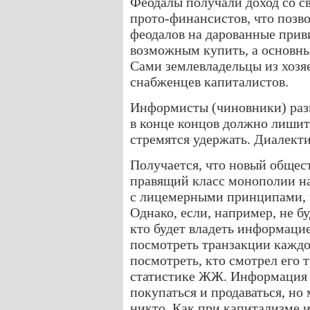
Феодалы получали доход со св
прото-финансистов, что позв
феодалов на дарованные прив
возможным купить, а основные
Сами землевладельцы из хозя
снабженцев капиталистов.
Информисты (чиновники) раз
в конце концов должно лишит
стремятся удержать. Диалект
Получается, что новый обще
правящий класс монополии на
с лицемерными принципами, 
Однако, если, например, не б
кто будет владеть информаци
посмотреть транзакции каждо
посмотреть, кто смотрел его 
статистике ЖЖ. Информация 
покупаться и продаваться, но
никто. Как при капитализме 