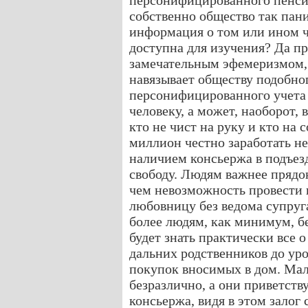
персонифицированного пенси
собственно общество так пани
информация о том или ином че
доступна для изучения? Да пр
замечательным эфемеризмом, 
навязывает обществу подобног
персонифицированного учета
человеку, а может, наоборот, 
кто не чист на руку и кто на 
миллион честно заработать не
наличием консьержа в подъезд
свободу. Людям важнее прядок
чем невозможность провести 
любовницу без ведома супруга
более людям, как минимум, б
будет знать практически все о
дальних родственников до уро
покупок вносимых в дом. Мал
безразлично, а они приветст
консьержа, видя в этом залог 