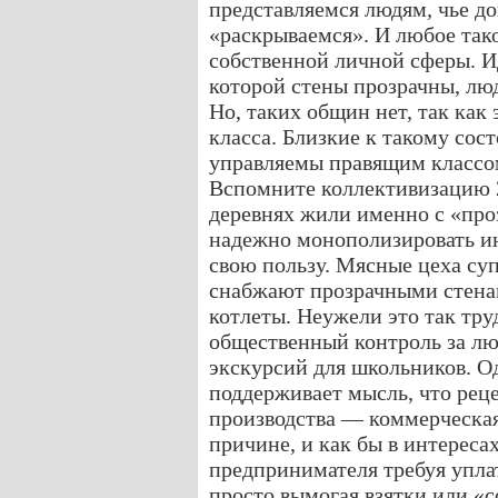
представляемся людям, чье д
«раскрываемся». И любое так
собственной личной сферы. И
которой стены прозрачны, люд
Но, таких общин нет, так как
класса. Близкие к такому сос
управляемы правящим классо
Вспомните коллективизацию 2
деревнях жили именно с «пр
надежно монополизировать и
свою пользу. Мясные цеха суп
снабжают прозрачными стенам
котлеты. Неужели это так тру
общественный контроль за лю
экскурсий для школьников. Од
поддерживает мысль, что реце
производства — коммерческая 
причине, и как бы в интереса
предпринимателя требуя уплат
просто вымогая взятки или «со