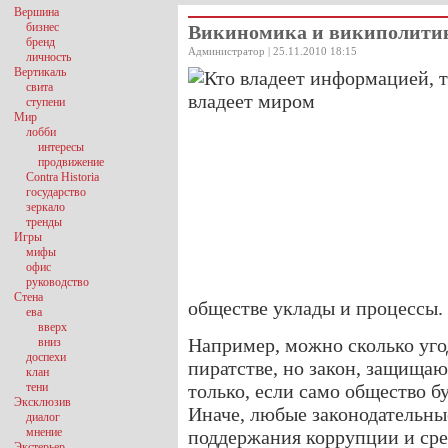
Вершина
бизнес
Викиномика и википолитик
бренд
Администратор | 25.11.2010 18:15
личность
Вертикаль
свита
ступени
Мир
лобби
интересы
продвижение
Contra Historia
государство
зеркало
тренды
Игры
мифы
офис
руководство
Стена
обществе уклады и процессы.
ева
вверх
Например, можно сколько уго
вниз
доспехи
пиратстве, но закон, защища
клан
тени
только, если само общество б
Эксклюзив
Иначе, любые законодательны
диалог
мнение
поддержания коррупции и сре
Экстерьер