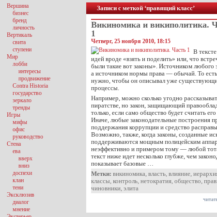
Вершина
Записи с меткой ‘правящий класс’
бизнес
бренд
Викиномика и википолитика. 
личность
1
Вертикаль
Четверг, 25 ноября 2010, 18:15
свита
ступени
В тексте
Мир
идей вроде «взять и поделить» или, что встр
лобби
были такие вот законы». Источником любого з
интересы
а источником нормы права — обычай. То есть
продвижение
нужно, чтобы он описывал уже существующи
Contra Historia
процессы.
государство
Например, можно сколько угодно рассказыва
зеркало
пиратстве, но закон, защищающий правооблад
тренды
только, если само общество будет считать е
Игры
Иначе, любые законодательные построения п
мифы
поддержания коррупции и средство расправы
офис
Возможно, также, когда законы, созданные ис
руководство
поддерживаются мощным полицейским аппар
Стена
неэффективно и примером тому — любой тот
ева
текст ниже идет несколько глубже, чем закон
вверх
показывает базовые …
вниз
доспехи
Метки:
викиномика
,
власть
,
влияние
,
иерархи
клан
классы
,
контроль
,
нетократия
,
общество
,
прав
тени
чиновники
,
элита
Эксклюзив
читат
диалог
мнение
Экстерьер