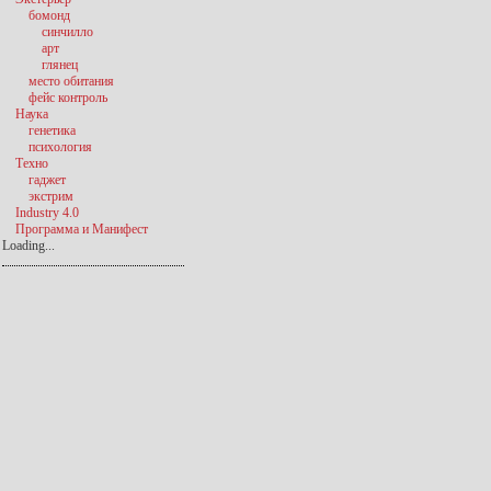
бомонд
синчилло
арт
глянец
место обитания
фейс контроль
Наука
генетика
психология
Техно
гаджет
экстрим
Industry 4.0
Программа и Манифест
Loading...