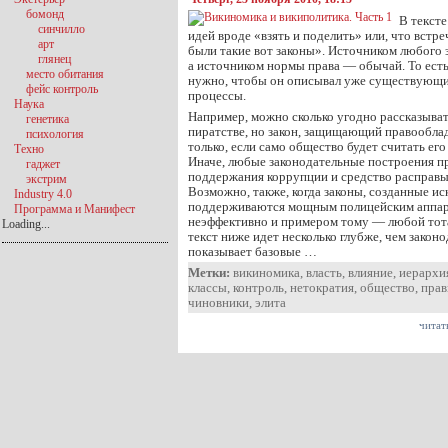
бомонд
В тексте
синчилло
идей вроде «взять и поделить» или, что встр
арт
были такие вот законы». Источником любого з
глянец
а источником нормы права — обычай. То есть
место обитания
нужно, чтобы он описывал уже существующи
фейс контроль
процессы.
Наука
Например, можно сколько угодно рассказыва
генетика
пиратстве, но закон, защищающий правооблад
психология
только, если само общество будет считать е
Техно
Иначе, любые законодательные построения п
гаджет
поддержания коррупции и средство расправы
экстрим
Возможно, также, когда законы, созданные ис
Industry 4.0
поддерживаются мощным полицейским аппар
Программа и Манифест
неэффективно и примером тому — любой тот
Loading...
текст ниже идет несколько глубже, чем закон
показывает базовые …
Метки:
викиномика
,
власть
,
влияние
,
иерархи
классы
,
контроль
,
нетократия
,
общество
,
прав
чиновники
,
элита
читат