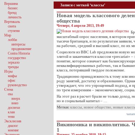
Вершина
Записи с меткой ‘классы’
бизнес
бренд
Новая модель классового деле
личность
общества
Вертикаль
Четверг, 4 апреля 2013, 19:49
свита
ступени
Бр
Мир
масштабный опрос населения, в котором прин
лобби
тысячи британцев, и по результатам заявили,
интересы
на рабочих, средний и высший класс, по их м
продвижение
Социологи из BBC Lab предложили новую мод
Contra Historia
элитой и заканчивается классом «precariat» –
государство
понятие, которое означает как балансирующи
зеркало
неквалифицированных рабочих, так и бывших
тренды
класса, потерявший твердое положение.
Игры
мифы
Традиционно принадлежность к тому или ино
офис
роду занятий, достатку и образованию. Одна
руководство
утверждает, что это упрощенный подход, и п
Стена
по трем измерениям – экономическому, социа
ева
На этот раз в расчет брали не только доход,
вверх
но и социальный капитал – …
вниз
Метки:
классы
,
новое общество
,
новые класс
доспехи
клан
читат
тени
Эксклюзив
Викиномика и википолитика. 
диалог
1
мнение
Экстерьер
Четверг, 25 ноября 2010, 18:15